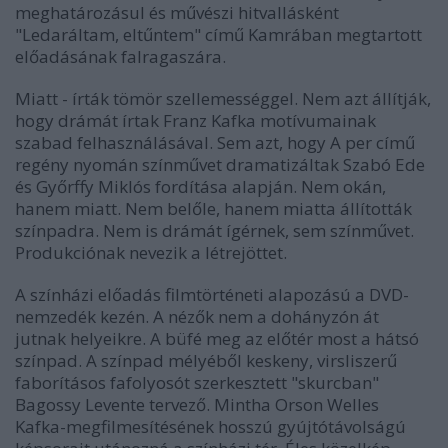
meghatározásul és művészi hitvallásként
"Ledaráltam, eltűntem" című Kamrában megtartott
előadásának falragaszára.
Miatt - írták tömör szellemességgel. Nem azt állítják,
hogy drámát írtak Franz Kafka motívumainak
szabad felhasználásával. Sem azt, hogy A per című
regény nyomán színművet dramatizáltak Szabó Ede
és Győrffy Miklós fordítása alapján. Nem okán,
hanem miatt. Nem belőle, hanem miatta állították
színpadra. Nem is drámát ígérnek, sem színművet.
Produkciónak nevezik a létrejöttet.
A színházi előadás filmtörténeti alapozású a DVD-
nemzedék kezén. A nézők nem a dohányzón át
jutnak helyeikre. A büfé meg az előtér most a hátsó
színpad. A színpad mélyéből keskeny, virsliszerű
faborításos fafolyosót szerkesztett "skurcban"
Bagossy Levente tervező. Mintha Orson Welles
Kafka-megfilmesítésének hosszú gyújtótávolságú