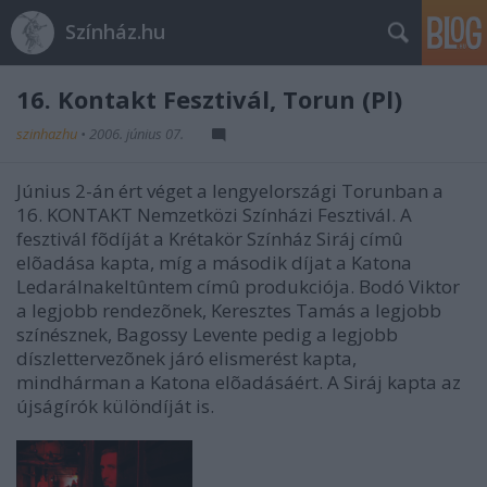
Színház.hu
16. Kontakt Fesztivál, Torun (Pl)
szinhazhu
•
2006. június 07.
Június 2-án ért véget a lengyelországi Torunban a
16. KONTAKT Nemzetközi Színházi Fesztivál. A
fesztivál fõdíját a Krétakör Színház Siráj címû
elõadása kapta, míg a második díjat a Katona
Ledarálnakeltûntem címû produkciója. Bodó Viktor
a legjobb rendezõnek, Keresztes Tamás a legjobb
színésznek, Bagossy Levente pedig a legjobb
díszlettervezõnek járó elismerést kapta,
mindhárman a Katona elõadásáért. A Siráj kapta az
újságírók különdíját is.