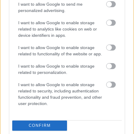
eligazodásuk egy jobbnak látszó alvilágban.
I want to allow Google to send me
personalized advertising.
Miatt - a falragasz gúnyos hirdetménye. Nem Kafka
Perét mutatja be, hanem az utánérzések
I want to allow Google to enable storage
másodlevonatának, másodközléses
related to analytics like cookies on web or
utánjátszásának, másodhetességének paródiáját.
device identifiers in apps.
M.G.P. (Magyar Színházi Portál, 2005. 01. 29.)
I want to allow Google to enable storage
related to functionality of the website or app.
I want to allow Google to enable storage
related to personalization.
I want to allow Google to enable storage
Ledarálnakeltűntem
related to security, including authentication
functionality and fraud prevention, and other
(fotó: Varga Imre)
user protection.
Jól szervezett félelemrevü
Bodó Viktor nem is annyira a "Ledarálnak, eltűntem"
CONFIRM
című előadás közben, hanem inkább előtte igyekszik