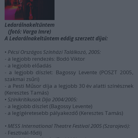
Ledarálnakeltűntem
(fotó: Varga Imre)
A Ledarálnakeltűntem eddig szerzett díjai:
•
Pécsi Országos Színházi Találkozó, 2005:
- a legjobb rendezés: Bodó Viktor
- a legjobb előadás
- a legjobb díszlet: Bagossy Levente (POSZT 2005,
szakmai zsűri)
- a Pesti Műsor díja a legjobb 30 év alatti színésznek
(Keresztes Tamás)
•
Színikritikusok Díja 2004/2005:
- a legjobb díszlet (Bagossy Levente)
- a legígéretesebb pályakezdő (Keresztes Tamás)
• MESS International Theatre Festival 2005 (Szarajevó):
- Fesztivál-fődíj