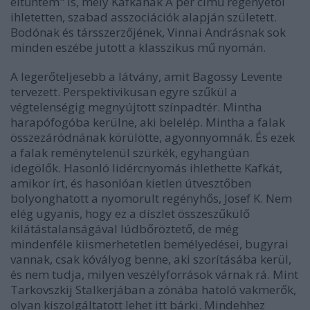
eltűntem" is, mely Kafkának A per című regényétől
ihletetten, szabad asszociációk alapján született.
Bodónak és társszerzőjének, Vinnai Andrásnak sok
minden eszébe jutott a klasszikus mű nyomán.
A legerőteljesebb a látvány, amit Bagossy Levente
tervezett. Perspektivikusan egyre szűkül a
végtelenségig megnyújtott színpadtér. Mintha
harapófogóba kerülne, aki belelép. Mintha a falak
összezáródnának körülötte, agyonnyomnák. És ezek
a falak reménytelenül szürkék, egyhangúan
idegölők. Hasonló lidércnyomás ihlethette Kafkát,
amikor írt, és hasonlóan kietlen útvesztőben
bolyonghatott a nyomorult regényhős, Josef K. Nem
elég ugyanis, hogy ez a díszlet összeszűkülő
kilátástalanságával lúdbőröztető, de még
mindenféle kiismerhetetlen bemélyedései, bugyrai
vannak, csak kóvályog benne, aki szorításába kerül,
és nem tudja, milyen veszélyforrások várnak rá. Mint
Tarkovszkij Stalkerjában a zónába hatoló vakmerők,
olyan kiszolgáltatott lehet itt bárki. Mindehhez