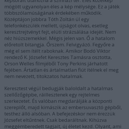
képsorait utánozná a színházi tér. Éles közelkép
mögött ugyanolyan éles a kép mélysége. Ez a játék
többszólamúságának érdekében működik.
Középtájon jobbra Tóth Zoltán ül egy
telefonkészülék mellett, újságot olvas, esetleg
keresztrejtvényt fejt, elüti strázsálása idejét. Nem
néz hiúzszemekkel. Mégis jelen van. Ő a hatalom
előretolt bitangja. Őrszem. Felvigyázó. Fegyőre a
még el sem ítélt raboknak. Amikor Bodó Viktor
rendező K. Józsefet Keresztes Tamásra osztotta,
Orson Welles filmjéből Tony Perkins járhatott
fejében. Ártatlan és ártalmatlan fiút ítélnek el meg
nem nevezett, titokzatos hatalmak.
Keresztest végül bedugják baloldalt a hatalmas
szellőzőgépbe, ráillesztenek egy rejtelmes
szerkezetet. És valóban megdarálják a központi
szereplőt, majd kimászik az embersuvasztó gépből,
testhez álló alsóban. A befejezéskor nem érezzük
Józsefet eltűntnek. Csak bedaráltnak. Kihúzva
meggémberedett tagjait, új életet kezd. Olyant, ami