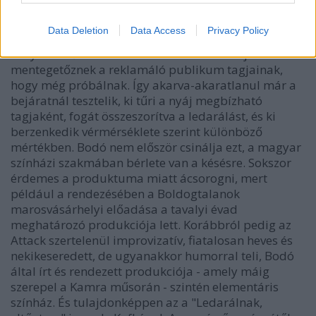
ledarálni a nézőket. Ácsorogtat minket a rettentő
mínuszokban a Kamra bejárata előtt, jelentős
Data Deletion
Data Access
Privacy Policy
késéssel kezdi az előadást. Magyarázkodásra
kényszerülő színháziak húzzák kicsit a szájukat és
mentegetőznek a reklamáló publikum tagjainak,
hogy még próbálnak. Így akarva-akaratlanul már a
bejáratnál tesztelik, ki tűri a nyáj megbízható
tagjaként, fogát összeszorítva a ledarálást, és ki
berzenkedik vérmérséklete szerint különböző
mértékben. Bodó nem először csinálja ezt, a magyar
színházi szakmában bérlete van a késésre. Sokszor
érdemes a produktuma miatt ácsorogni, mert
például a rendezésében a Boldogtalanok
marosvásárhelyi előadása a tavalyi évad
meghatározó produkciója lett. Korábbról pedig az
Attack szertelenül improvizatív, fiatalosan heves és
nekikeseredett, de ugyanakkor humorral teli, Bodó
által írt és rendezett produkciója - amely máig
szerepel a Kamra műsorán - szintén elementáris
színház. És tulajdonképpen az a "Ledarálnak,