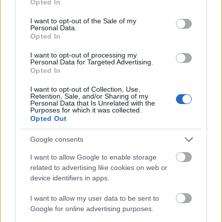
Opted In
Hari. Fekete Ernő nem evilági titkosrendőre
use your data for below specified purposes in below Google
állandóan elfoglaltnak látszik a színen, buzgón
consent section.
I want to opt-out of the Sale of my
jegyzeteli a semmit, sokáig keveregetett pohár
Personal Data.
Opted In
cappuccinóját abszurd könnyedséggel vágja
zakózsebre.
I want to opt-out of processing my
Personal Data for Targeted Advertising.
Mészáros Béla frissen csirizelt díszletszagú hangon
Opted In
kezd beszélni, aztán belelendül az őrületbe és
I want to opt-out of Collection, Use,
fölzárkózik Takátsy Péter, Lengyel Ferenc, Ónodi
Retention, Sale, and/or Sharing of my
Eszter, Rajkai Zoltán, Szantner Anna, Rezes Judit az
Personal Data that Is Unrelated with the
Purposes for which it was collected.
őrületet rutinos racionalitással előállító,
Opted Out
elszabadított játékkedvéhez. Mindnyájan könnyedén
közlekednek oda-vissza a kispolgári lét és a
Google consents
Broadway-utánjátszás csillogó mosolygásába.
Berzsenyi Kriszta otthonkát és dísznői hadijelvények
I want to allow Google to enable storage
közt egyformán könnyed jelmezei a lányokat segíti
related to advertising like cookies on web or
device identifiers in apps.
rántásszagú életükből nagyvilágivá lenni, a fiúkat
pedig konfekcióruházatból átemeli az estélyi
I want to allow my user data to be sent to
öltözékek világába. Rajkai szmokinghoz hordott
Google for online advertising purposes.
fehér frakk-nyakkendője jelzi, mennyire bizonytalan