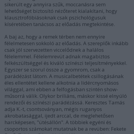
sikerült egy annyira szűk, moccanásra sem
lehetőséget biztosító nézőteret kialakítani, hogy
klausztrofóbiásoknak csak pszichológusuk
kíséretében tanácsos az előadás megtekintése.
A baj az, hogy a remek térben nem ennyire
félelmetesen sokkoló az előadás. A szereplők inkább
csak jól szervezetten viccelődnek a halálos
félelemmel. Félelemrevüt adnak magabiztos
felkészültséggel és kiváló színészi teljesítményekkel.
Egyszer se szorul össze a gyomrom, csak a
parádézást látom. A musicalbetétek csillogásának
éles ellentétet kellene alkotnia a lidércnyomásos
világgal, ami ebben a felfogásban szintén show-
műsorrá válik. Olykor briliáns, máskor kissé elnyúló
rendezői és színészi parádézássá. Keresztes Tamás
adja K.-t, csontsoványan, mégis ruganyos
akrobatasággal, ijedt arccal, de meglehetősen
harcképesen, "ütésállón". A többiek egyéni és
csoportos számokat mutatnak be a revüben: Fekete