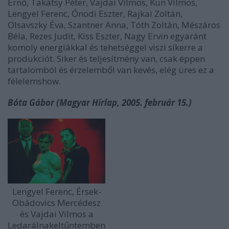
Ernő, Takátsy Péter, Vajdai Vilmos, Kun Vilmos,
Lengyel Ferenc, Ónodi Eszter, Rajkai Zoltán,
Olsavszky Éva, Szantner Anna, Tóth Zoltán, Mészáros
Béla, Rezes Judit, Kiss Eszter, Nagy Ervin egyaránt
komoly energiákkal és tehetséggel viszi sikerre a
produkciót. Siker és teljesítmény van, csak éppen
tartalomból és érzelemből van kevés, elég üres ez a
félelemshow.
Bóta Gábor (Magyar Hírlap, 2005. február 15.)
Lengyel Ferenc, Érsek-
Obádovics Mercédesz
és Vajdai Vilmos a
Ledarálnakeltűntemben