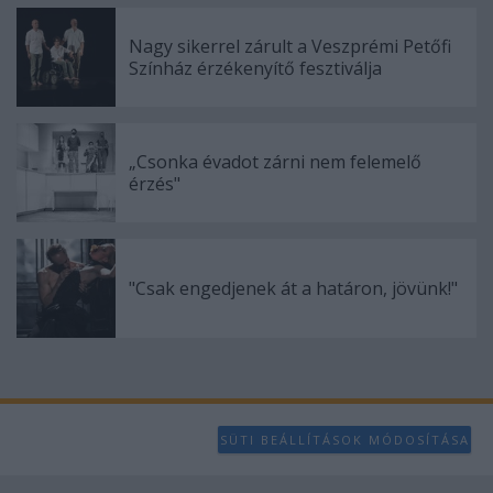
Nagy sikerrel zárult a Veszprémi Petőfi
Színház érzékenyítő fesztiválja
„Csonka évadot zárni nem felemelő
érzés"
"Csak engedjenek át a határon, jövünk!"
SÜTI BEÁLLÍTÁSOK MÓDOSÍTÁSA