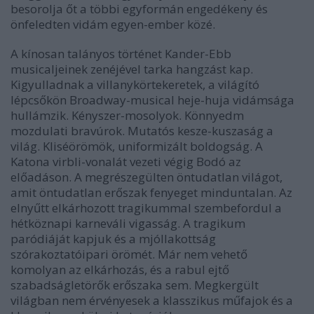
besorolja őt a többi egyformán engedékeny és
önfeledten vidám egyen-ember közé.
A kínosan talányos történet Kander-Ebb
musicaljeinek zenéjével tarka hangzást kap.
Kigyulladnak a villanykörtekeretek, a világító
lépcsőkön Broadway-musical heje-huja vidámsága
hullámzik. Kényszer-mosolyok. Könnyedm
mozdulati bravúrok. Mutatós kesze-kuszaság a
világ. Kliséörömök, uniformizált boldogság. A
Katona virbli-vonalát vezeti végig Bodó az
előadáson. A megrészegülten öntudatlan világot,
amit öntudatlan erőszak fenyeget minduntalan. Az
elnyűtt elkárhozott tragikummal szembefordul a
hétköznapi karneváli vigasság. A tragikum
paródiáját kapjuk és a mjóllakottság
szórakoztatóipari örömét. Már nem vehető
komolyan az elkárhozás, és a rabul ejtő
szabadságletörők erőszaka sem. Megkergült
világban nem érvényesek a klasszikus műfajok és a