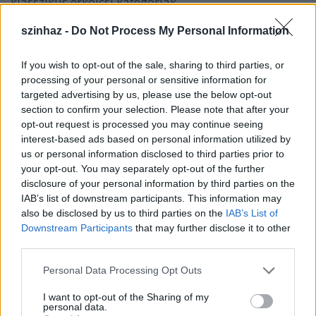
klasszikus erkölcsi kategóriák.
Keresztes Tamásnak van egy akrobatikus szólója:
szinhaz -
Do Not Process My Personal Information
szélvihar cibáltam rongybabaként végigsodródik a
játéktéren, föltörli a színházat, minden lépcsőfokba
If you wish to opt-out of the sale, sharing to third parties, or
beleakad, fölesik az asztalra, és mintha érvénytelen
processing of your personal or sensitive information for
volna K. Józsefre a nehézkedési törvény: fölzuhan a
targeted advertising by us, please use the below opt-out
falra, kívülre kerül az érvényes világon. Nagy Ervin
section to confirm your selection. Please note that after your
kihúzott derékkal, haptákban hanyatt esik, nagyot
opt-out request is processed you may continue seeing
koppan feje a földön, mint egy teherautóból
interest-based ads based on personal information utilized by
kipottyant görögdinnye. De nem hal meg.
us or personal information disclosed to third parties prior to
your opt-out. You may separately opt-out of the further
Négykézlábra kapaszkodik, és folytatja táncos életét.
disclosure of your personal information by third parties on the
Kiss Eszter még a tapsrend alatt is kacérkodik a
IAB’s list of downstream participants. This information may
nézőkkel. Résnyire kinyílik egy oldalajtó és Vajdai
also be disclosed by us to third parties on the
IAB’s List of
Vilmos komor eltökéltséggel kihív félreérthetetlenül
Downstream Participants
that may further disclose it to other
trágár ajánlatokkal egy-egy kipécézett nézőt.
third parties.
Kun Vilmos, mintha Móricz Zsigmond Rokonokjának
Please note that this website/app uses one or more Google
Personal Data Processing Opt Outs
kedélyes, farkasmohó Berci bácsijaként lépne színre;
services and may gather and store information including but
jelenleg Albert bácsi a neve. Olsavszky Éva kávéillatú
not limited to your visit or usage behaviour. You may click to
I want to opt-out of the Sharing of my
personal data.
szobaasszonyba rejtett kéjsóvár, kispolgári Mata
grant or deny consent to Google and its third-party tags to