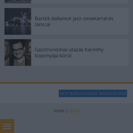
Bartók dallamok jazz-zenekarral és
tánccal
Gasztronómiai utazás Karinthy
koponyája körül
SÜTI BEÁLLÍTÁSOK MÓDOSÍTÁSA
mobil
|
teljes