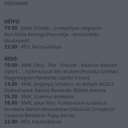
PROGRAM
HÉTFŐ:
19.00
- Jókai Színház, Ünnepélyes megnyitó
Kun Attila koreográfusi estje - táncszínház
(Budapest)
22.00
- RÉV, Fesztiválklub
KEDD:
10.00 -
VMK, Déry - Pós - Presser - Adamis: Képzelt
riport... - rockmusical két részben (Poloska Színház,
Nagymegyer) Rendezte: Görföl Vilmos
14.00 -
VMK, Jevgenyij Schwarz: Az árnyék (KGSzT
Diákszínpad, Kassa) Rendezte: Bődön Andrea
15.30
- VMK, Szakmai értékelés
18.00
- VMK, Jókai Mór: A debreceni lunátikus
komédia három felvonásban (Vásárúti Színjátszó
Csoport) Rendezte: Papp Károly
22.00
- RÉV, Fesztiválklub