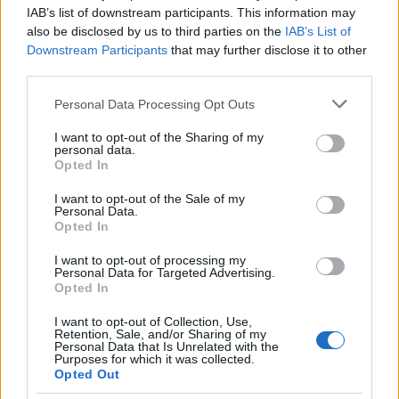
9.30
- VMK, Greenburg - Jacobs: Hogyan legyünk
IAB’s list of downstream participants. This information may
boldogtalanok - az önsorosrontás tudománya
also be disclosed by us to third parties on the
IAB’s List of
(MOSZ Diákszínpad, Alsóbodok) Rendezte:
Downstream Participants
that may further disclose it to other
Csizmadia Gabriella
third parties.
11.30
- VMK. F.G. Lorca: Yerma
Please note that this website/app uses one or more Google
(Novus Ortus Diákszínpad, Dunaszerdahely)
Personal Data Processing Opt Outs
services and may gather and store information including but
Rendezte: Takács Tímea
not limited to your visit or usage behaviour. You may click to
I want to opt-out of the Sharing of my
14.00
- VMK, Szakmai értékelés
personal data.
grant or deny consent to Google and its third-party tags to
17.00
- VMK, "Embernek farkasa" - G.G. Marquez:
Opted In
use your data for below specified purposes in below Google
Egy előre bejelentett gyilkosság krónikája c. regénye
consent section.
I want to opt-out of the Sale of my
alapján (Homo Dramaticus csoport, Pozsony)
Personal Data.
20.00
- VMK. F.G. Lorca: Bernarda Alba háza (Selye
Opted In
Egyetemi Színpad, Komárom) Rendezte: Kiss Péntek
József
I want to opt-out of processing my
Personal Data for Targeted Advertising.
21.30
- RÉV, Tasnádi István: Paravarieté (Zsírkutya
Opted In
csoport, Komárom) Rendezte: Miklós László
I want to opt-out of Collection, Use,
Retention, Sale, and/or Sharing of my
PÉNTEK:
Personal Data that Is Unrelated with the
10.00
- VMK, Presser - Horváth - Sztevanovity: A
Purposes for which it was collected.
Opted Out
padlás - musical két részben (Párkányi Színkör)
Rendezte: Nagy Imre