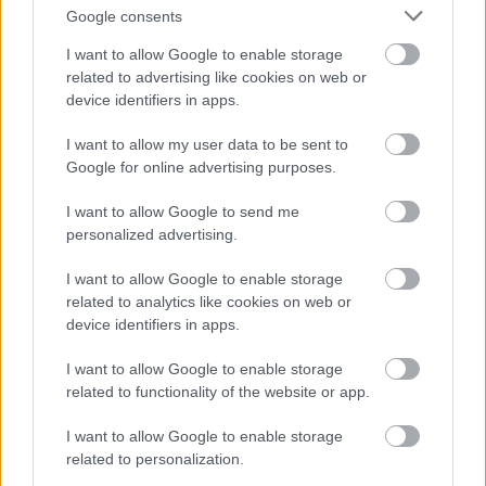
Google consents
13.30
- VMK, Szakmai értékelés
16.00
- Anglia park, Fulkó lovag - dramatizált játék
I want to allow Google to enable storage
(Apropó Diákszínpad, Fülek) Rendezte: Szvorák
related to advertising like cookies on web or
Zsuzsa
device identifiers in apps.
17.30
- VMK, Tolcsvay - Müller - Müller Sziámi:
Mária Evangéliuma - rockopera két részben
I want to allow my user data to be sent to
(Érsekújvári Regionális Művelődési Központ
Google for online advertising purposes.
csoportja) Rendezte: Stugel Tibor
22.00
- VMK, Kultuszfilm - 2006 magyarul beszélő
I want to allow Google to send me
amerikai színes szélesvásznú (NYEKK Színpad,
personalized advertising.
Nyitra)
I want to allow Google to enable storage
Rendezte: Tóth Gábor
related to analytics like cookies on web or
device identifiers in apps.
SZOMBAT:
10.00
- VMK, C.Goldoni: Nyári kalandozások -
I want to allow Google to enable storage
variációk (Perényi Balázs csapata a nyári színjátszó
related to functionality of the website or app.
táborból) Rendezte: Perényi Balázs
13.00
- VMK szakmai értékelés
I want to allow Google to enable storage
15.00
MEGLEPETÉS!!!
related to personalization.
19.30
- Múzeumkert, Jókai Mór szobrának