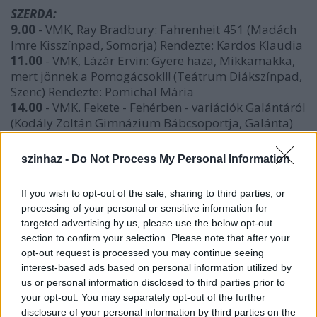
SZERDA:
9.00
- VMK, Ray Bradbury: Fahrenheit 451 (Madách
Imre Kisszínpad, Somorja) Rendezte: Kardos Klaudia
11.00
- VMK, Lázár Ervin: Gyere haza, Mikkamakka,
mert jönnek a Pomogácsok!!! (Teátrum Diákszínpad,
Szenc) Rendezte: Pomichal Mária
14.00
- VMK. Fekete - Fehérben - variációk Galántáról
(Kodály Zoltán Gimnázium Bábcsoportja, Galánta)
Rendezte: Mészáros Andrea
15.00
- VMK, Szakmai értékelés
szinhaz -
Do Not Process My Personal Information
18.30
- RÉV, Moliére: Dandin György, vagy a
megcsúfolt férj - komédia, (D-Rím Színpad,
If you wish to opt-out of the sale, sharing to third parties, or
Komárom)
processing of your personal or sensitive information for
Rendezte: Dudás Szabolcs
targeted advertising by us, please use the below opt-out
20.30
- VMK, Háy János: A Herner Ferike faterja
section to confirm your selection. Please note that after your
(Kármán József Színház, Losonc) Rendezte: Krizsik
opt-out request is processed you may continue seeing
Alfonz
interest-based ads based on personal information utilized by
23.00
- RÉV. Fesztiválklub
us or personal information disclosed to third parties prior to
your opt-out. You may separately opt-out of the further
CSÜTÖRTÖK:
disclosure of your personal information by third parties on the