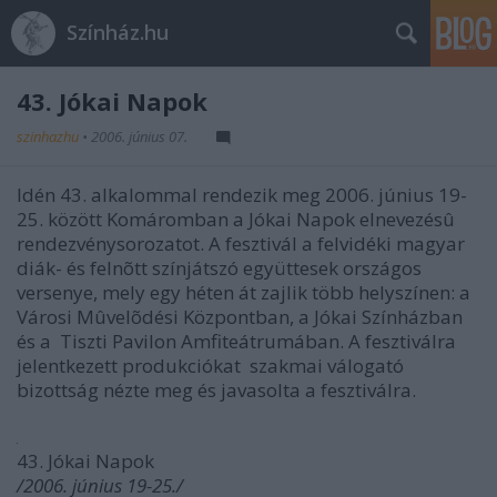
Színház.hu
43. Jókai Napok
szinhazhu
•
2006. június 07.
Idén 43. alkalommal rendezik meg 2006. június 19-
25. között Komáromban a Jókai Napok elnevezésû
rendezvénysorozatot. A fesztivál a felvidéki magyar
diák- és felnõtt színjátszó együttesek országos
versenye, mely egy héten át zajlik több helyszínen: a
Városi Mûvelõdési Központban, a Jókai Színházban
és a Tiszti Pavilon Amfiteátrumában. A fesztiválra
jelentkezett produkciókat szakmai válogató
bizottság nézte meg és javasolta a fesztiválra.
43. Jókai Napok
/2006. június 19-25./