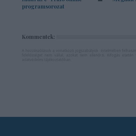
programsorozat
Kommentek:
A hozzászólások a
vonatkozó jogszabályok
értelmében felhaszná
felelősséget nem vállal, azokat nem ellenőrzi. Kifogás eseté
adatvédelmi tájékoztatóban
.