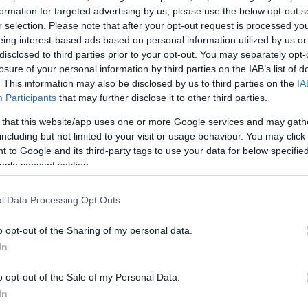
replése bebizonyította: Márai Sándor gondola
formation for targeted advertising by us, please use the below opt-out s
melő orvosságok hétköznapi botlásainkra.
r selection. Please note that after your opt-out request is processed y
eing interest-based ads based on personal information utilized by us or
év egyik teltházas előadása lesz újra látható a Ma
disclosed to third parties prior to your opt-out. You may separately opt-
 így köszönti minden látogatásakor
Hajdú Istvá
losure of your personal information by third parties on the IAB’s list of
. This information may also be disclosed by us to third parties on the
IA
s New York-i öregembert, akit egyszer majdnem elg
Participants
that may further disclose it to other third parties.
n készült humoros, ám sokszor szívszorító vígjáték
 that this website/app uses one or more Google services and may gath
etnek szemtanúi: a hagyománytisztelő, de túlzo
including but not limited to your visit or usage behaviour. You may click 
ású fiatalember összecsapásának, majd kibékülésén
 to Google and its third-party tags to use your data for below specifi
ogle consent section.
l Data Processing Opt Outs
o opt-out of the Sharing of my personal data.
In
o opt-out of the Sale of my Personal Data.
In
 4-én, kedden
- első alkalommal - a Mammut Szí