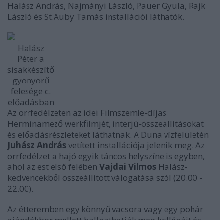
Halász András, Najmányi László, Pauer Gyula, Rajk
László és St.Auby Tamás installációi láthatók.
Halász
Péter a
sisakkészítő
gyönyörű
felesége c.
előadásban
Az orrfedélzeten az idei Filmszemle-díjas
Herminamező werkfilmjét, interjú-összeállításokat
és előadásrészleteket láthatnak. A Duna vízfelületén
Juhász András
vetített installációja jelenik meg. Az
orrfedélzet a hajó egyik táncos helyszíne is egyben,
ahol az est első felében
Vajdai Vilmos
Halász-
kedvencekből összeállított válogatása szól (20.00 -
22.00).
Az étteremben egy könnyű vacsora vagy egy pohár
ajándékbor mellett hallgathatják meg kollégáit és