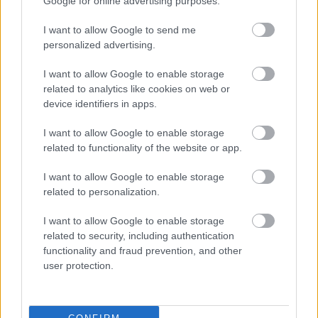
Google for online advertising purposes.
Egres Katinka
előadásában részletet láthatnak
Halász Péter
utolsó rendezéséből, az
Önbizalom
I want to allow Google to send me
című előadásból.
David Yengibarian
és
Váradi
personalized advertising.
Gábor
élőzenével emelik az est hangulatát. A varieté
I want to allow Google to enable storage
N.Y.-i vendége az egykori alkotótárs,
Seth Tillet
. A
related to analytics like cookies on web or
varieté után meglepetésprogram várja az
device identifiers in apps.
érdeklődőket. A műsort hajnali kettőig tartó tánc
követi
dj. Redooval
.
I want to allow Google to enable storage
related to functionality of the website or app.
Az orrbárban 23.30-tól szabad a szó: bárki
megoszthatja - elmesélheti, eljátszhatja,
I want to allow Google to enable storage
elénekelheti, felolvashatja, ízlés szerint -
Halász
related to personalization.
Péterrel
kapcsolatos élményeit, jót és rosszat
egyaránt.
I want to allow Google to enable storage
related to security, including authentication
A program ingyenes.
functionality and fraud prevention, and other
user protection.
Kapcsolódó anyagok:
Halász Péter ravatalozása a Műcsarnokban