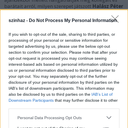
barátait arról, milyen szerepet játszott
Halász Péter
a magyar színházi hagyományok megújításában, s
akik valaha kapcsolatban álltak vele, miért érzik úgy,
szinhaz -
Do Not Process My Personal Information
hogy a Péterrel való találkozás életre szóló
tapasztalatokkal gazdagította művészetlátásukat és
If you wish to opt-out of the sale, sharing to third parties, or
hétköznapjaikat egyaránt. Beszélgetőtársak:
Jeles
processing of your personal or sensitive information for
András, Jordán
Tamás, Lukáts Andor, Pauer
targeted advertising by us, please use the below opt-out
Gyula, Seth Tillet és St.Auby Tamás
. Az est
section to confirm your selection. Please note that after your
moderátora
Can Togay
.
opt-out request is processed you may continue seeing
interest-based ads based on personal information utilized by
us or personal information disclosed to third parties prior to
Halász
your opt-out. You may separately opt-out of the further
Péter az
disclosure of your personal information by third parties on the
őrült
IAB’s list of downstream participants. This information may
naplója
also be disclosed by us to third parties on the
IAB’s List of
című
Downstream Participants
that may further disclose it to other
előadásban
third parties.
(Új
Please note that this website/app uses one or more Google
Personal Data Processing Opt Outs
Színház).
services and may gather and store information including but
fotó: Koncz