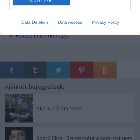
CONFIRM
(video)
"A hamvasztás kényelmesebb"
(az Index cikke)
Búcsú Halász Pétertől (fotóriport)
Data Deletion
Data Access
Privacy Policy
Elhunyt Halász Péter (a hvg.hu cikke)
Halász Péter honlapja
Ajánlott bejegyzések:
Akárki a Dóm téren
Sodró Eliza: "Színészként a katarzist nem