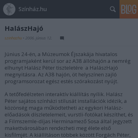
Színház.hu
HalászHajó
szinhazhu
•
2006. június 12.
Június 24-én, a Múzeumok Éjszakája hivatalos
programjaként kerül sor az A38 állóhajón a nemrég
elhunyt Halász Péter tiszteletére a HalászHajó
megnyitásra. Az A38 hajón, öt helyszínen zajló
programsorozat egész estés szórakozást nyújt.
A tetőfedélzeten interaktív kiállítás nyílik. Halász
Péter sajátos színházi stílusát installációk idézik, a
közönség maga működtetheti az egykori Halász-
előadások díszletelemeit, vurstli-fotókat készíthet, és
a Filmszemle-díjas Herminamező Sosa által jegyzett
makettvárosában rendezheti meg élete első
kisfilmjét. A kiállításon többek között Forgách Péter,