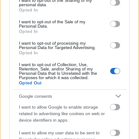
not limited to your visit or usage behaviour. You may click to
I want to opt-out of the Sharing of my
Zsuzsa
personal data.
grant or deny consent to Google and its third-party tags to
Opted In
use your data for below specified purposes in below Google
A koncertteremben 22.00 órakor veszi kezdetét a
consent section.
I want to opt-out of the Sale of my
varieté műsora. A fergeteges Halász-humort
Personal Data.
Kecskés Karina, Krasznahorkai Ágnes, Lukáts
Opted In
Andor, Ónodi Eszter, Vajdai Vilmos
és a TÁP
Színház
Rossz Színház
csapata idézik fel.
Kari
I want to opt-out of processing my
Personal Data for Targeted Advertising.
Györgyi
Keresztes Tamás
megzenésítésében és
Opted In
kíséretével
C. Graham Would you walk to China
című
versét adja elő.
Bozsik Yvette
és
Vati Tamás
I want to opt-out of Collection, Use,
Retention, Sale, and/or Sharing of my
Holtodiglan
című produkciójukból táncolnak el egy
Personal Data that Is Unrelated with the
részletet. Egri Márta Az aknaszedő feljegyzései,
Purposes for which it was collected.
Opted Out
Herczenik Anna
pedig a Jack Smith halála című
Halász-darabok híres betétdalait énekli. Novák Erik
Google consents
és barátai NeanderRock nevű zenekara paleolitikus
rockot játszik.
Antal István
Juszuf Tütü-tangózik.
I want to allow Google to enable storage
related to advertising like cookies on web or
device identifiers in apps.
Takátsy Péter
Tóth Jocóval
a legendás Sanyi és
I want to allow my user data to be sent to
Aranka sorozatból improvizál.
Kovács Olga
és