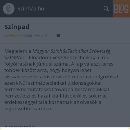
Színház.hu
Színpad
szinhazhu
•
2006. június 12.
Megjelent a
Magyar SzínházTechnikai Szövetség
SZÍNPAD - Elõadómûvészetek technikája címû
folyóiratának júniusi száma. A lap választ keres
többek között arra, hogy hogyan lehet
visszaszervezni a kiszervezett mûszaki dolgozókat,
ezen kívül színháztechnikai újdonságokkal,
termékbemutatókkal továbbá beszámolókkal
nemzetközi és hazai kiállításokról és sok más
érdekességgel találkozhatnak az olvasók a
legfrissebb számban.
A tartalomból: