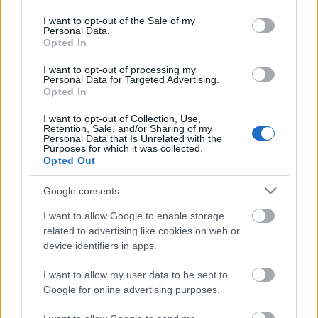
use your data for below specified purposes in below Google
Arénában mindez - óriási munkával - sikerült.
consent section.
I want to opt-out of the Sale of my
Szörényi Levente: Árpád népe c. nagyszabású
Personal Data.
Opted In
operájának és a RAPülők fergeteges koncertjének
létrehozásáról a látványtervezők írnak.
I want to opt-out of processing my
Personal Data for Targeted Advertising.
forrás:
Magyar SzínházTechnikai Szövetség
Opted In
I want to opt-out of Collection, Use,
Retention, Sale, and/or Sharing of my
Personal Data that Is Unrelated with the
Purposes for which it was collected.
Opted Out
Google consents
Ajánlott bejegyzések:
I want to allow Google to enable storage
related to advertising like cookies on web or
device identifiers in apps.
Indul az e-Trafó online programsorozat
I want to allow my user data to be sent to
Google for online advertising purposes.