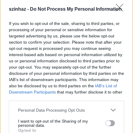
• Aktuális és húsbavágó téma: a bujtatott
szinhaz -
Do Not Process My Personal Information
munkaviszony felszámolása. A színház üzemeltetés
számos területén mégis előnyős lehet az
If you wish to opt-out of the sale, sharing to third parties, or
Outsourcing? Színházak a gazdasági kényszer
processing of your personal or sensitive information for
szorításában.
targeted advertising by us, please use the below opt-out
section to confirm your selection. Please note that after your
• Jó üzleti vállalkozásnak tűnik a többcélú
opt-out request is processed you may continue seeing
kongresszusi központok építése. A legnépszerűbbet,
interest-based ads based on personal information utilized by
a Budapesti Kongresszusi Központot most újították
us or personal information disclosed to third parties prior to
fel 8 millió Euróért. Több mint 20 éves tapasztalat: a
your opt-out. You may separately opt-out of the further
disclosure of your personal information by third parties on the
konferenciák mellett nagyobb súllyal jelentkeznek a
IAB’s list of downstream participants. This information may
kulturális rendezvények. A felújítás a színpadi
also be disclosed by us to third parties on the
IAB’s List of
produkciókhoz szükséges technikát pótolta.
Downstream Participants
that may further disclose it to other
Figyelembe vették-e ezeket a tapasztalatokat
third parties.
Debrecen legújabb konferencia központjának
építésénél? Az Állami Népi Együttes fellépése a
Please note that this website/app uses one or more Google
Personal Data Processing Opt Outs
Kölcsey Központban nem ezt igazolta.
services and may gather and store information including but
not limited to your visit or usage behaviour. You may click to
I want to opt-out of the Sharing of my
• Lehet-e egy hatalmas sportcsarnokban misztikus
personal data.
grant or deny consent to Google and its third-party tags to
Opted In
operát előadni? És rockkoncertet? A Budapesti Sport