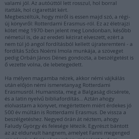
valami jól. Az autóúttól lett rosszul, hol borral
itatták, hol cigarettát kért.
Megbeszéltük, hogy miről is essen majd szó, a régi-
új könyvről: Rotterdami Erasmus-ról. Ez az életrajzi
kötet még 1970-ben jelent meg Londonban, később
németül is, de az eredeti kézirat elveszett, ezért a
nem túl jó angol fordításból kellett újrateremteni - a
fordítás Szőcs Noémi Imola munkája, a szöveget
pedig Orbán János Dénes gondozta, a beszélgetést is
ő vezette volna, de lebetegedett.
Ha mélyen magamba nézek, akkor némi vájkálás
után előjön némi ismeretanyag Rotterdami
Erasmusról. Humanista, meg a Balgaság dicsérete,
és a latin nyelvű bibliafordítás... Aztán ahogy
elolvastam a könyvet, megértettem miért érdekes jó
500 év múltán is Rotterdami Erasmus. De vissza a
beszélgetéshez. Negyed órán át néztem, ahogy
Faludy György és felesége létezik. Egyrészt bántott
az az eldurvult hangnem, amelyet Fanni megenged