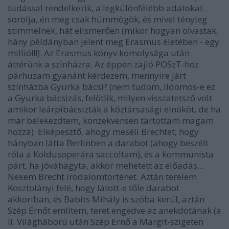
tudással rendelkezik, a legkülönfélébb adatokat
sorolja, én meg csak hümmögök, és mivel tényleg
stimmelnek, hát elismerően (mikor hogyan olvastak,
hány példányban jelent meg Erasmus életében - egy
millió!!!). Az Erasmus könyv komolysága után
áttérünk a színházra. Az éppen zajló POSzT-hoz
párhuzam gyanánt kérdezem, mennyire járt
színházba Gyurka bácsi? (nem tudom, ildomos-e ez
a Gyurka bácsizás, felötlik, milyen visszatetsző volt
amikor leárpibácsizták a köztársasági elnököt, de ha
már belekezdtem, konzekvensen tartottam magam
hozzá). Elképesztő, ahogy meséli Brechtet, hogy
hányban látta Berlinben a darabot (ahogy beszélt
róla a Koldusoperára saccoltam), és a kommunista
párt, ha jóváhagyta, akkor mehetett az előadás...
Nekem Brecht irodalomtörténet. Aztán terelem
Kosztolányi felé, hogy látott-e tőle darabot
akkoriban, és Babits Mihály is szóba kerül, aztán
Szép Ernőt említem, teret engedve az anekdotának (a
II. Világháború után Szép Ernő a Margit-szigeten