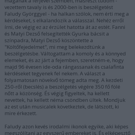
magának a férjével szemben, másrészt tudom -
vezettem tavaly is és 2000-ben is beszélgetést
Faludy Györggyel - ha halkan szólok, nem érti meg a
kérdéseket, s elkalandozik a válasszal. Nehéz erről
írni, de végig ez az érzület hatotta át az estét. Fanni
és Matyi Dezső felsegítették Gyurka bácsit a
színpadra, Matyi Dezső köszöntette a
"Költőfejedelmet", mi meg belekezdtünk a
beszélgetésbe. Váltogattam a komoly és a könnyed
elemeket, és az járt a fejemben, szeretném-e, hogy
majd 96 évesen ide-oda rángassanak és csalafinta
kérdéseket tegyenek fel nekem. A választ a
folyamatosan növekvő tömeg adta meg. A kezdeti
250-ről (becslés) a beszélgetés végére 350 fő fölé
nőtt a közönség. És végig figyeltek, ha kellett
nevettek, ha kellett néma csöndben ültek. Mondjuk
az est után musicalek következtek, de látszott, ki
mire érkezett.
Faludy azon kevés irodalmi ikonok egyike, aki képes
megszólítani az egyszerű embereket is. És elképesztő