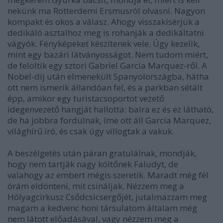
nekünk ma Rotterdemi Ersmusról olvasni. Nagyon
kompakt és okos a válasz. Ahogy visszakísérjük a
dedikáló asztalhoz meg is rohanják a dedikáltatni
vágyók. Fényképeket készítenek vele. Úgy kezelik,
mint egy bazári látványosságot. Nem tudom miért,
de felöltik egy sztori Gabriel Garcia Marquez-ről. A
Nobel-díj után elmenekült Spanyolországba, hátha
ott nem ismerik állandóan fel, és a parkban sétált
épp, amikor egy turistacsoportot vezető
idegenvezető hangját hallotta: balra ez és ez látható,
de ha jobbra fordulnak, íme ott áll Garcia Marquez,
világhírű író, és csak úgy villogtak a vakuk.
A beszélgetés után páran gratulálnak, mondják,
hogy nem tartják nagy költőnek Faludyt, de
valahogy az embert mégis szeretik. Maradt még fél
órám eldönteni, mit csináljak. Nézzem meg a
Hólyagcirkusz Csődcsicsergőjét, jutalmazzam meg
magam a kedvenc honi társulatom általam még
nem látott előadásával, vagy nézzem meg a