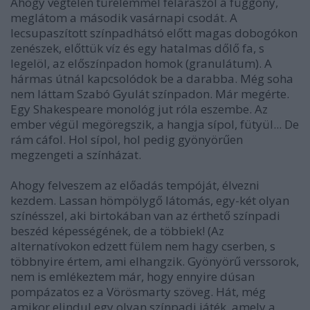
Ahogy végtelen türelemmel felaraszol a függöny,
meglátom a második vasárnapi csodát. A
lecsupaszított színpadhátsó előtt magas dobogókon
zenészek, előttük víz és egy hatalmas dőlő fa, s
legelöl, az előszínpadon homok (granulátum). A
hármas útnál kapcsolódok be a darabba. Még soha
nem láttam Szabó Gyulát színpadon. Már megérte.
Egy Shakespeare monológ jut róla eszembe. Az
ember végül megöregszik, a hangja sípol, fütyül... De
rám cáfol. Hol sípol, hol pedig gyönyörűen
megzengeti a színházat.
Ahogy felveszem az előadás tempóját, élvezni
kezdem. Lassan hömpölygő látomás, egy-két olyan
színésszel, aki birtokában van az érthető színpadi
beszéd képességének, de a többiek! (Az
alternatívokon edzett fülem nem hagy cserben, s
többnyire értem, ami elhangzik. Gyönyörű verssorok,
nem is emlékeztem már, hogy ennyire dúsan
pompázatos ez a Vörösmarty szöveg. Hát, még
amikor elindul egy olyan színpadi játék, amely a