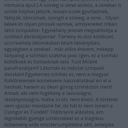
ritmusra épül.) A szöveg is zenei eszköz, a zenekar is
szinte folyton játszik, lassan tüzek gyulladnak,
fáklyák, táncolnak, zsongít a szöveg, a zene... Olyan
kékek és olyan pirosak vannak, amilyeneket ritkán
látni színpadon. Egynehány jelenet megvalósítja a
színházi ábrándjaimat. Tömény és dús költészet,
szürrealista látomásban tálalt látványban,
egységben a zenével - már előre érezem, miképp
fanyalog a színházi szakma java. Igen, ez a színház
költőknek és fotósoknak való. Füst Milánt
parafrazáljam? Látomás és indulat színpadi
deszkán! Egyetemes színház ez, nem a magyar
folklórelemek konzekvens használatával éri el a
hatását, hanem az ókori görög színházból merít.
Annak, aki nem fogékony a lassúságra,
látványosságra, hiába ül ott, nem élvezi. A történet
nem igazán mondatik fel, de hát ki nem ismeri a
Csongor és Tündét? Többnyire alázatos, ám
leginkább gyenge színészekkel ez a tragikus
költemény erős misztériumjátékká vált, amelybe