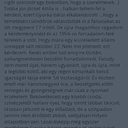
rigót utánzott egy bokorban, hogy a szerelmesek...)
Szóba jön József Attila is - halkan tettem fel a
kérdést, ezért Gyurka bácsi elkalandozott -, hogy a
temetésén csendőrök választották el a falusiakat az
ott megjelent 17 írótól. De újra magamhoz ragadom
a kezdeményezést és az 1956-os forradalom felé
terelem a szót. Hogy mára egy kiüresedett állami
ünneppé vált október 23. Neki mit jelentett, ezt
kérdezem. Kevés ember tud ennyire tisztán,
sallangmentesen beszélni forradalomról. Faludy
sem mond újat, hanem ugyanazt, újra és újra, mint
a legtöbb költő, aki egy régen kimunkált belső
igazságát tárja elénk ’56 tisztaságáról. És közben
eltelt már háromnegyed óra, a beszélgetés előtti
remegés és gyöngeségnek már csak a nyomait
érzékelem. Bekövetkezett egy kisebb csoda,
színészektől hallani ilyet, hogy törött lábbal táncolt,
lázasan játszott le egy előadást, de a színpadon
semmi nem érződött abból, valójában milyen
állapotban van. Lezárásképp még egyszer
megkérem Gyurka bácsit, mondja el, miért is kell