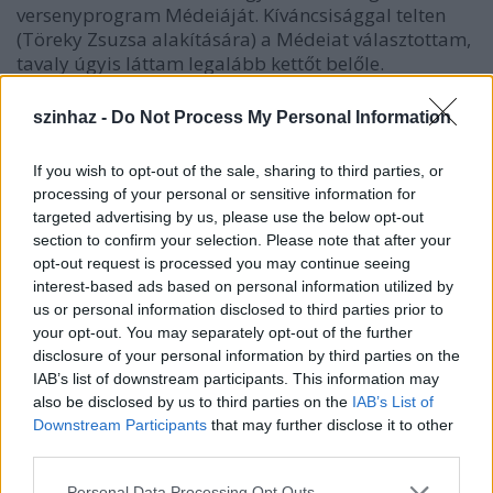
versenyprogram Médeiáját. Kíváncsisággal telten
(Töreky Zsuzsa alakítására) a Médeiat választottam,
tavaly úgyis láttam legalább kettőt belőle.
szinhaz -
Do Not Process My Personal Information
Jean Anouilh: Medeia
If you wish to opt-out of the sale, sharing to third parties, or
Budapesti Kamara Színház és Esztergomi Várszínház
processing of your personal or sensitive information for
Rendezte: Victor Ioan Frunză
targeted advertising by us, please use the below opt-out
section to confirm your selection. Please note that after your
opt-out request is processed you may continue seeing
"Kitelepítettek voltunk, tudom mit jelent bőröndökön
interest-based ads based on personal information utilized by
élni, mit jelent kofferek között utazva élni. Ennek az
us or personal information disclosed to third parties prior to
idegenségnek erős képei, furcsa zenei világ van, amely
your opt-out. You may separately opt-out of the further
megmozdítja a szívemet. Mi állandóan olyan szovjet
disclosure of your personal information by third parties on the
dalokat hallgattunk, amelyeket nem értettünk, ahogyan
IAB’s list of downstream participants. This information may
Medea sem érti a környezete érthetetlen nyelvét. Valami
also be disclosed by us to third parties on the
IAB’s List of
őrületes idegenségbe voltunk kilökve, ez elemi erővel
Downstream Participants
that may further disclose it to other
jelenik meg. Végre megértettem, hogy Medea
third parties.
boszorkány. Furcsán és életszerűen történnek a dolgok
Please note that this website/app uses one or more Google
Personal Data Processing Opt Outs