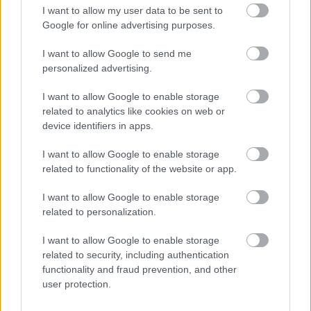
az áttetsző tükörben megidézett Kreusza alakjában
I want to allow my user data to be sent to
még volt valami, de ahogy Médeia a gyerekeket a
Google for online advertising purposes.
nyílt színen megöli, azzal végképp nem tudtam mit
kezdeni. A két sikoltozó gyerek képének szívbe
I want to allow Google to send me
markolóan kellett volna hatnia? (lehet, hogy a saját
personalized advertising.
játszóhelyén, más térben jobban érvényesült a
I want to allow Google to enable storage
mágia, de itt a POSzT-on nem.) Ma, amikor a
related to analytics like cookies on web or
lézervezérlésű bombák célra tartását is élesben
device identifiers in apps.
figyelhetjük, két kamaszkorú színészpalánta nem túl
hiteles agóniáját miért kell végignéznünk? Az
I want to allow Google to enable storage
előadás értékei egészen másban rejlenek. Abban,
related to functionality of the website or app.
ahogy Médeia és Iaszón lemezteleníti egymás előtt a
lelkét, ahogy az örök házassági krízis szálai
I want to allow Google to enable storage
felfejtődnek, az a kettős remek volt. Csak ez a jelenet
related to personalization.
a darab negyedét tette ki.
I want to allow Google to enable storage
A fekete mágia borzalmát leginkább a kitömött róka
related to security, including authentication
képviselte számomra. El-elnézegettem előadás
functionality and fraud prevention, and other
közben is, amikor nem volt szerepe. Ez a kitömött
user protection.
állat, ez a már évek óta ugatásra, harapásra készülő