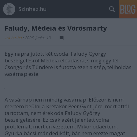
Színház.hu
Faludy, Médeia és Vörösmarty
szinhazhu
•
2006. június 13.
Egy napra jutott két csoda. Faludy György
beszélgetésrõl Médeia elõadásra, s még egy fél
Csongor és Tündére is futotta ezen a szép, teliholdas
vasárnap este.
A vasárnap nem mindig vasárnap. Először is nem
mertem beülni a Krétakör Peer Gynt-jére, mert attól
tartottam, nem érek oda Faludy György
beszélgetésére. Ez csak azért jelentett volna
problémát, mert én vezettem. Mikor odaértem,
Gyurka bácsi már dedikált, bár nem érezte magát