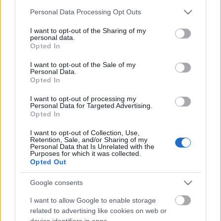
majd a Pódiumra látogatók a vasárnap esti
Please note that this website/app uses one or more Google
Színészklubban.
Personal Data Processing Opt Outs
services and may gather and store information including but
not limited to your visit or usage behaviour. You may click to
I want to opt-out of the Sharing of my
personal data.
grant or deny consent to Google and its third-party tags to
Opted In
use your data for below specified purposes in below Google
Június 20-án kedden, 19:30 órai kezdettel újra a
consent section.
I want to opt-out of the Sale of my
Misztrál együttes
ad koncertet színpadunkon.
Personal Data.
Az 1997-ben alakult
Misztrál
zenei együttes ismert
Opted In
és kevésbé ismert hazai és külföldi költők verseit
zenésíti meg sajátos és egyéni hangon. Dalaikban
I want to opt-out of processing my
Personal Data for Targeted Advertising.
ötvöződik a történelem, a hagyomány egy
Opted In
különleges, gyökereiben magyar, mégis modern
dallamvilággal. 1998 júliusában, a
XIX. Kaláka
I want to opt-out of Collection, Use,
Retention, Sale, and/or Sharing of my
Folkfesztiválon
megnyerték a
Kaláka Alapítvány
Personal Data that Is Unrelated with the
fődíját, 2000 októberében pedig első helyezést
Purposes for which it was collected.
Opted Out
kaptak a
Gödöllői Dalostalálkozón
. 2006-ban eddigi
munkájukért
Bartók Béla díjat
vehettek át.
Google consents
A rendezvényekre a belépés díjtalan.
I want to allow Google to enable storage
related to advertising like cookies on web or
forrás: Alexandra Pódium
device identifiers in apps.