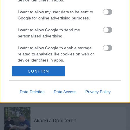
I want to allow my user data to be sent to
Google for online advertising purposes.
I want to allow Google to send me
personalized advertising.
Ajánlott bejegyzések:
I want to allow Google to enable storage
related to analytics like cookies on web or
Kamaradarabok, kortárs drámák,
device identifiers in apps.
koncertszínház a Teátrumban
CONFIRM
I want to allow Google to enable storage
related to functionality of the website or app.
Különleges találkozások Zsámbékon
I want to allow Google to enable storage
Data Deletion
Data Access
Privacy Policy
related to personalization.
I want to allow Google to enable storage
related to security, including authentication
Akárki a Dóm téren
functionality and fraud prevention, and other
user protection.