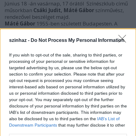
Június 18 -án vasárnap, 17 órától Színészklub című
műsorkban
Csáki Judit, Máté Gábor
színművész,
rendezővel beszélget majd.
Máté Gábor
1955-ben született Budapesten. A
Színház és Filmművészeti Főiskolán 1980-ban végez,
majd a kaposvári
Csiky Gergely
Színházhoz szerződik,
szinhaz -
Do Not Process My Personal Information
ahol már a harmadik ott töltött év után lehetőséget
kap a rendezésre is. 1991-től játszik, azután rendez a
If you wish to opt-out of the sale, sharing to third parties, or
Katona József Színházban, rendez a
Pesti Színházban
,
processing of your personal or sensitive information for
az
Ódry Színpadon
és a rádióban. Jelenleg a
Katona
targeted advertising by us, please use the below opt-out
József Színház
főrendezője és tanít a
Színművészeti
section to confirm your selection. Please note that after your
Főiskolán
.
opt-out request is processed you may continue seeing
Számos filmes alkotásban is szerepelt az elmúlt
interest-based ads based on personal information utilized by
évtizedekben, melyek közül ő maga két filmet tart
us or personal information disclosed to third parties prior to
igazán fontosnak az életében. A
Mire befejezi röptét a
your opt-out. You may separately opt-out of the further
denevér
címűt és
Pacsovszy József Esti Kornélját
. De
disclosure of your personal information by third parties on the
találkozhattunk még vele a
Ripacsok, Sose halunk
IAB’s list of downstream participants. This information may
meg, a Hosszú alkony, Presszó
vagy a
Csocsó
című
also be disclosed by us to third parties on the
IAB’s List of
alkotásokban is.
Downstream Participants
that may further disclose it to other
Színházi élményeiről, pályájáról, terveiről hallhatnak
third parties.