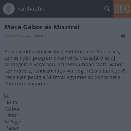
Színház.hu
Máté Gábor és Misztrál
szinhazhu
•
2006. június 13.
Az Alexandra Könyvesház Pódiuma ismét érdekes,
színes nyári programokkal várja visszajáró és új
vendégeit. A vasárnapi Színészklubban Máté Gábor
színmûvész, rendezõt látja vendégül Csáki Judit, jövõ
hét elején pedig a Misztrál együttes ad koncertet a
Pódium színpadán.
Máté
Gábor
fotó:
Szilágyi
Lenke