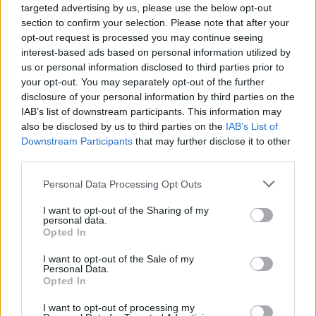
ikonok
-
targeted advertising by us, please use the below opt-out
előadás
section to confirm your selection. Please note that after your
opt-out request is processed you may continue seeing
A műsorváltoztatás jogát a Színház fenntartja!
interest-based ads based on personal information utilized by
us or personal information disclosed to third parties prior to
A FESZTIVÁLHOZ KAPCSOLÓDÓ ÍRÁSOK,
your opt-out. You may separately opt-out of the further
ISMERTETŐK
disclosure of your personal information by third parties on the
IAB’s list of downstream participants. This information may
also be disclosed by us to third parties on the
IAB’s List of
Downstream Participants
that may further disclose it to other
ÉDEN ( JEL SZÍNHÁZ )
third parties.
Please note that this website/app uses one or more Google
Personal Data Processing Opt Outs
services and may gather and store information including but
not limited to your visit or usage behaviour. You may click to
I want to opt-out of the Sharing of my
personal data.
grant or deny consent to Google and its third-party tags to
NAGYVÁROSI IKONOK ( KÖZÉP-EURÓPA
Opted In
use your data for below specified purposes in below Google
TÁNCSZÍNHÁZ )
consent section.
I want to opt-out of the Sale of my
Personal Data.
Opted In
UTOLSÓ TÁJKÉP ( JEL SZÍNHÁZ )
I want to opt-out of processing my