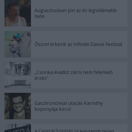
Augusztusban jön az év legvidámabb
hete
Ősszel érkezik az Infinite Dance Festival
„Csonka évadot zárni nem felemelő
érzés"
Gasztronómiai utazás Karinthy
koponyája körül
A Centrál Színház új jegyrendszeren