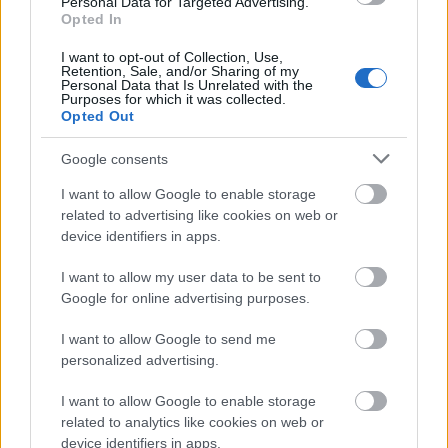
Personal Data for Targeted Advertising.
Opted In
&ECHÓ (
Horváth
I want to opt-out of Collection, Use,
Csaba
Retention, Sale, and/or Sharing of my
Personal Data that Is Unrelated with the
Társulat
Purposes for which it was collected.
)
Opted Out
Google consents
I want to allow Google to enable storage
related to advertising like cookies on web or
EURÓPAI SZÍNHÁZI DÍJ NAGY JÓZSEFNEK - 2006
device identifiers in apps.
I want to allow my user data to be sent to
BICSKEI ZOLTÁN: NAGYAPÁTI KUKAC PÉTER
Google for online advertising purposes.
MENNYBEMENETELE
( film )
I want to allow Google to send me
personalized advertising.
TOLNAI SZABOLCS: NAGY JÓZSEF PORTRÉ
I want to allow Google to enable storage
( film )
related to analytics like cookies on web or
device identifiers in apps.