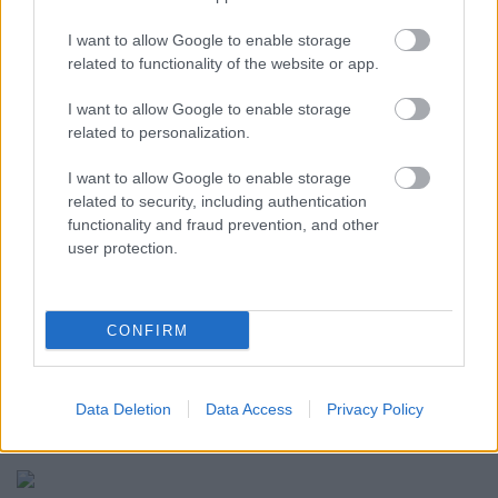
SZELEVÉNYI ÁKOS
I want to allow Google to enable storage
related to functionality of the website or app.
I want to allow Google to enable storage
SZABADOS - KVARTETT ( SZEPTEMBER 20. )
related to personalization.
I want to allow Google to enable storage
DRESCH - KONCERT ( SZEPTEMBER 23. )
related to security, including authentication
functionality and fraud prevention, and other
user protection.
SZABADOS GYÖRGY: LAUDATIO NAGY
JÓZSEFRŐL
CONFIRM
A TEST TUDÁSA ( NAGY JÓZSEF SZÍNHÁZA )
Data Deletion
Data Access
Privacy Policy