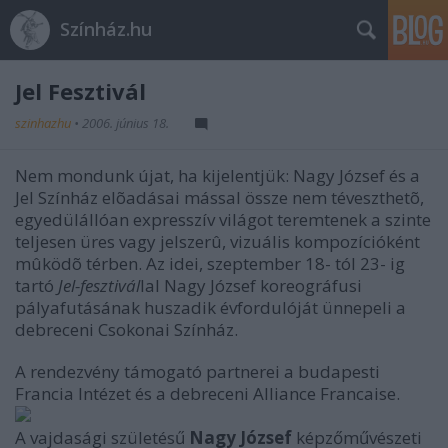
Színház.hu
Jel Fesztivál
szinhazhu
•
2006. június 18.
Nem mondunk újat, ha kijelentjük: Nagy József és a
Jel Színház elõadásai mással össze nem téveszthetõ,
egyedülállóan expresszív világot teremtenek a szinte
teljesen üres vagy jelszerû, vizuális kompozícióként
mûködõ térben. Az idei, szeptember 18- tól 23- ig
tartó
Jel-fesztivál
lal Nagy József koreográfusi
pályafutásának huszadik évfordulóját ünnepeli a
debreceni Csokonai Színház.
A rendezvény támogató partnerei a budapesti
Francia Intézet és a debreceni Alliance Francaise.
A vajdasági születésű
Nagy József
képzőművészeti