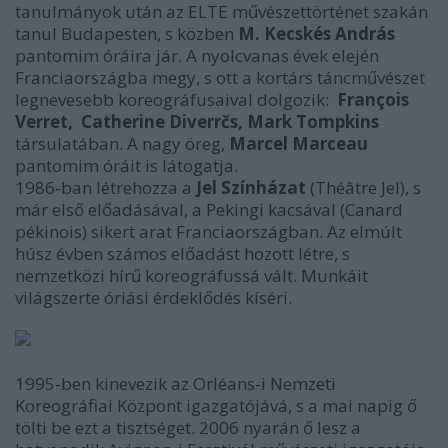
tanulmányok után az ELTE művészettörténet szakán
tanul Budapesten, s közben
M. Kecskés
András
pantomim óráira jár. A nyolcvanas évek elején
Franciaországba megy, s ott a kortárs táncművészet
legnevesebb koreográfusaival dolgozik:
François
Verret, Catherine Diverrčs, Mark Tompkins
társulatában. A nagy öreg,
Marcel Marceau
pantomim óráit is látogatja.
1986-ban létrehozza a
Jel Színházat
(Théâtre Jel), s
már első előadásával, a Pekingi kacsával (Canard
pékinois) sikert arat Franciaországban. Az elmúlt
húsz évben számos előadást hozott létre, s
nemzetközi hírű koreográfussá vált. Munkáit
világszerte óriási érdeklődés kíséri.
1995-ben kinevezik az Orléans-i Nemzeti
Koreográfiai Központ igazgatójává, s a mai napig ő
tölti be ezt a tisztséget. 2006 nyarán ő lesz a