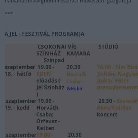
hatvanadik Avignon-i Fesztivál művészeti igazgatója.
***
A JEL - FESZTIVÁL PROGRAMJA
CSOKONAI
VÍG
STÚDIÓ
SZÍNHÁZ
KAMARA
Színpad
szeptember
19.00 -
20.30
16.00 - film Bics
-
18. - hétfő
ÉDEN
Zoltán:
Nagyap
Horváth
előadás (
Kukac Péter
Csaba
-
Jel Színház
mennybemenet
&Echó
)
szeptember
19.00 -
20.30 -
Szelevé
19. - kedd
Horváth
Ákos/Guildas
Csaba:
koncert
Orfeusz -
Ketten
szeptember
19.00 -
20.30