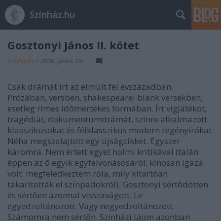
Színház.hu
Gosztonyi János II. kötet
szinhazhu
•
2006. június 19.
Csak drámát írt az elmúlt fél évszázadban.
Prózában, versben, shakespearei blank versekben,
esetleg rímes idõmértékes formában. Írt vígjátékot,
tragédiát, dokumentumdrámát, színre alkalmazott
klasszikusokat és félklasszikus modern regényírókat.
Néha megszalajtott egy újságcikket. Egyszer
káromra. Nem értett egyet holmi kritikával (talán
éppen az õ egyik egyfelvonásosáról; kínosan igaza
volt: megfeledkeztem róla, mily kitartóan
takarították el színpadokról). Gosztonyi sértõdötten
és sértõen azonnal visszavágott. Le-
egyedzoltánozott. Vagy negyedzoltánozott.
Számomra nem sértõn. Színházi tájon azonban