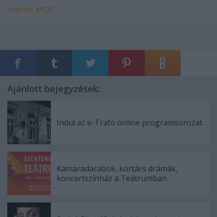
szerző: MGP
Ajánlott bejegyzések:
Indul az e-Trafó online programsorozat
Kamaradarabok, kortárs drámák,
koncertszínház a Teátrumban