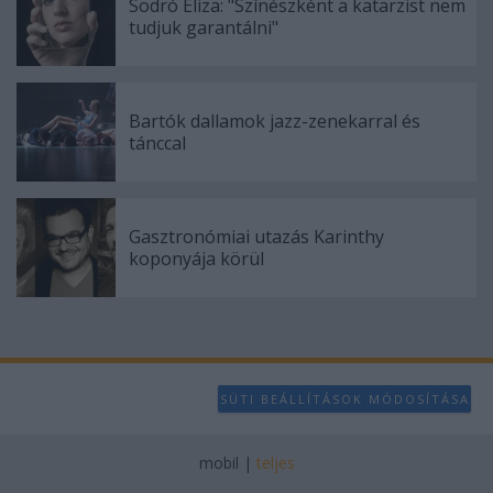
Sodró Eliza: "Színészként a katarzist nem
tudjuk garantálni"
Bartók dallamok jazz-zenekarral és
tánccal
Gasztronómiai utazás Karinthy
koponyája körül
SÜTI BEÁLLÍTÁSOK MÓDOSÍTÁSA
mobil
|
teljes