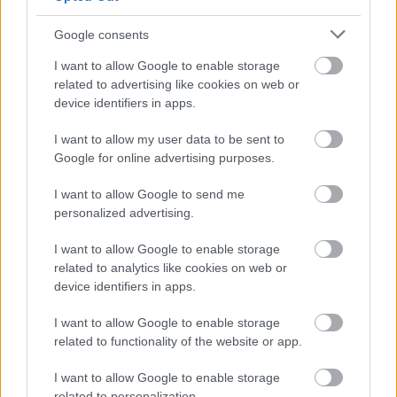
Mindenki mindenkit ismer. Félamnéziásan.
Gosztonyi lassan eléri a tisztes munkával kiérdemelt
Google consents
agyérelmeszesedés idejét. Kifogva az időn
visszafiatalodott. Megszűntek hatvan évesen is
I want to allow Google to enable storage
elszenvedett kamaszkori gátlásai. Fiatalkorára az
related to advertising like cookies on web or
mutat, hogy lendületesen ellenvéleményen van, akár
device identifiers in apps.
egy gimnazista, vagy tojásba bekívánkozó
I want to allow my user data to be sent to
egyetemista. Olyan lendülettel közli véleményét -
Google for online advertising purposes.
például, hogy Tandori Dezsőből kukkot sem ért -,
mintha a világ legfontosabbja volna, hogy igazul
I want to allow Google to send me
kivallja véleményeit. Nyolcvan év nem volt elég neki
personalized advertising.
rá, hogy megtanulja Karinthytól a Ki kérdezett?
egyre-menőségét. (És úgy látszik: mégsem mindegy.
I want to allow Google to enable storage
Nagy idők hamis tanúinak hossza során után
related to analytics like cookies on web or
Gosztonyi kis idők szabatos tanúvallomását adja.)
device identifiers in apps.
Az igazság kedvéért leírandó, Gosztonyi drámái is
I want to allow Google to enable storage
kellemetlenül indiszkrétek voltak, de vagy annyi volt
related to functionality of the website or app.
a kence-smink, álhaj és álnév szereplő személyein,
hogy csak átderengett rajtuk az eredeti modell.
I want to allow Google to enable storage
Annyi, ha- akarom -vemhes- ha- akarom - nem,
related to personalization.