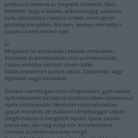
kritikusra rámérve ez megvetõ szitokszó. Nem
értettem, hogy a kedves, alázatosságig udvarias,
halk, választékos modorú ember, mint ugrott
plafonig mérgében. Azt sem, honnan merítette a
papírra lövellt keserû epét.
Megjelent fél esztendeje Láttalak, elmeséllek -
Arcképek és emlékezések című portrésorozata.
Csupa vitriolba mártott szíven döfés.
Vadászmesterien pontos célzás. Fájdalmas, vagy
legalább sajgó telitalálat.
Álnokul szemforgató színi világunkban, gyermekien
nyílt tekintettel hazudozó közéletünkben szokatlanul
nyers szókimondás. Nemcsak rosszindulatúan
igazat mondott, de csattanó sűrítettséggel szépen
megformázta is mérgezett nyilait. Igaza, sajnos,
annak van, aki meg tudja írni. Vonatkoztatva
színházi büfékben ármányt hörgő