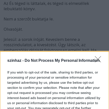
Az És téged is láttalak, és téged is elmeséllek
lebuktató könyv.
Nem a szerzőt buktatja le.
Olvasóját.
Jelesül: a sorok íróját. Keveslem benne a
rosszindulatot, a kivesézést. Úgy látszik, az
emberszólás dózisát folytonosan emelni kell. Ha
egyazon szinten tartjuk, hatástalanabbnak érződik.
Tehát mind vastagabb gorombaságokat akar az
szinhaz -
Do Not Process My Personal Information
ember hallani. Nem inkább arról van szó, hogy
Gosztonyi második kötete több politikusról is beszél
If you wish to opt-out of the sale, sharing to third parties, or
színházi emberek helyett, és a politikusok engem
processing of your personal or sensitive information for
lényegesen kevésbé érdekelnek a színháziaknál.
targeted advertising by us, please use the below opt-out
Nemcsak azért, mert kevésbé lényegesek és
section to confirm your selection. Please note that after your
érdekesek, hiszen átmenetiségükkel körömfeketényit
opt-out request is processed you may continue seeing
foglalnak jelentik csak a korból. Míg a színész -
interest-based ads based on personal information utilized by
tudjuk Shakespearetől is - "a kor foglalatjai".
us or personal information disclosed to third parties prior to
your opt-out. You may separately opt-out of the further