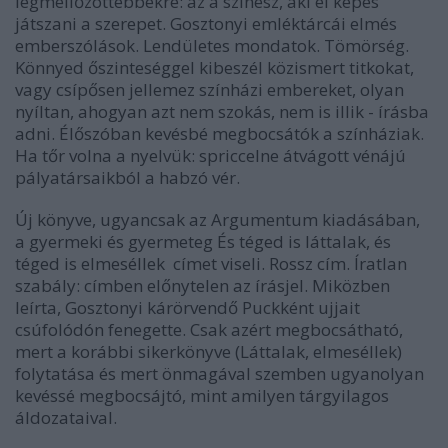
legmellőzöttebbekre: az a színész, aki el képes
játszani a szerepet. Gosztonyi emléktárcái elmés
emberszólások. Lendületes mondatok. Tömörség.
Könnyed őszinteséggel kibeszél közismert titkokat,
vagy csípősen jellemez színházi embereket, olyan
nyíltan, ahogyan azt nem szokás, nem is illik - írásba
adni. Élőszóban kevésbé megbocsátók a színháziak.
Ha tőr volna a nyelvük: spriccelne átvágott vénájú
pályatársaikból a habzó vér.
Új könyve, ugyancsak az Argumentum kiadásában,
a gyermeki és gyermeteg És téged is láttalak, és
téged is elmeséllek címet viseli. Rossz cím. Íratlan
szabály: címben előnytelen az írásjel. Miközben
leírta, Gosztonyi kárörvendő Puckként ujjait
csúfolódón fenegette. Csak azért megbocsátható,
mert a korábbi sikerkönyve (Láttalak, elmeséllek)
folytatása és mert önmagával szemben ugyanolyan
kevéssé megbocsájtó, mint amilyen tárgyilagos
áldozataival.