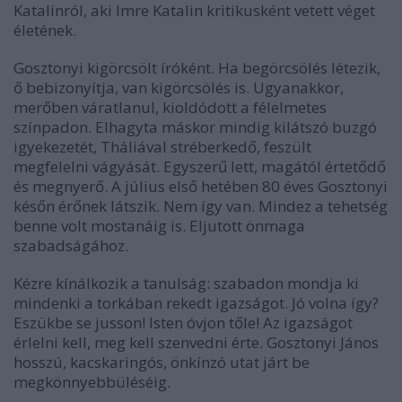
Katalinról, aki Imre Katalin kritikusként vetett véget
életének.
Gosztonyi kigörcsölt íróként. Ha begörcsölés létezik,
ő bebizonyítja, van kigörcsölés is. Ugyanakkor,
merőben váratlanul, kioldódott a félelmetes
színpadon. Elhagyta máskor mindig kilátszó buzgó
igyekezetét, Tháliával stréberkedő, feszült
megfelelni vágyását. Egyszerű lett, magától értetődő
és megnyerő. A július első hetében 80 éves Gosztonyi
későn érőnek látszik. Nem így van. Mindez a tehetség
benne volt mostanáig is. Eljutott önmaga
szabadságához.
Kézre kínálkozik a tanulság: szabadon mondja ki
mindenki a torkában rekedt igazságot. Jó volna így?
Eszükbe se jusson! Isten óvjon tőle! Az igazságot
érlelni kell, meg kell szenvedni érte. Gosztonyi János
hosszú, kacskaringós, önkínzó utat járt be
megkönnyebbüléséig.