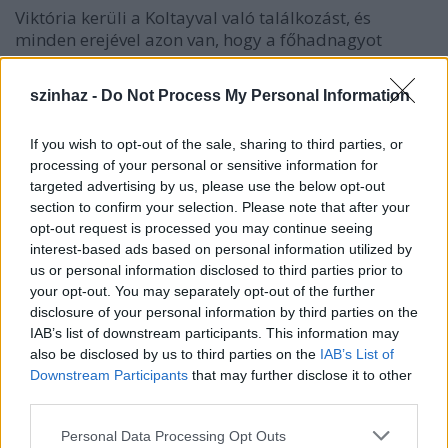
Viktória kerüli a Koltayval való találkozást, és
minden erejével azon van, hogy a főhadnagyot
eltávolítsa házából. Amerikai útlevelet szerez neki és
kísérőjének, de Koltay mégis marad: tudni akarja,
szinhaz -
Do Not Process My Personal Information
Viktória miért szegte meg esküjét. A nagykövet
ígéretéhez híven Szentpétervárra is magával viszi a
If you wish to opt-out of the sale, sharing to third parties, or
két szökevényt, hogy közelebb kerüljenek
processing of your personal or sensitive information for
hazájukhoz, és adandó alkalommal átszöktethesse
targeted advertising by us, please use the below opt-out
őket a határon. Péterváron azonban az amerikai
section to confirm your selection. Please note that after your
nagykövetséget fegyveres oroszok zárják körül: a
opt-out request is processed you may continue seeing
szökött politikai fogoly, a halálra ítélt Koltay
interest-based ads based on personal information utilized by
huszárkapitány kiadatását követelik a nagykövettől.
us or personal information disclosed to third parties prior to
John Webster így tudja meg, hogy akit a házába
your opt-out. You may separately opt-out of the further
fogadott, nem más, mint feleségének egykori
disclosure of your personal information by third parties on the
szerelme. Mit tesz ilyenkor egy igazi gentleman,
IAB’s list of downstream participants. This information may
akinek a szeretett asszony boldogsága a
also be disclosed by us to third parties on the
IAB’s List of
legfontosabb? Meglepő fordulatok az operett
Downstream Participants
that may further disclose it to other
második felében, de a végén, ahogy az már az
third parties.
operettekben szokás, minden jóra fordul.
Please note that this website/app uses one or more Google
Personal Data Processing Opt Outs