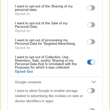
A Viktóriát 1930. február 21-én mutatták be a Király
services and may gather and store information including but
not limited to your visit or usage behaviour. You may click to
I want to opt-out of the Sharing of my
Színházban. Budapesten ennek az Ábrahám-
personal data.
grant or deny consent to Google and its third-party tags to
operettnek volt a legnagyobb sikere, megelőzve a
Opted In
use your data for below specified purposes in below Google
közkedvelt szerző Bál a Savoyban és a Hawaii
consent section.
rózsája című operettjeit. A Viktóriát még a
I want to opt-out of the Sale of my
Personal Data.
bemutatás évében színre vitték Bécsben is, ahol
Opted In
Ábrahám Pál korábban csak filmzenék és dzsessz-
slágerek szerzőjeként volt ismert. Az operettet
I want to opt-out of processing my
Personal Data for Targeted Advertising.
Victoria und ihr Husar címmel játszották, és olyan
Opted In
sikere volt, hogy egyfolytában 105 előadást ért meg,
és később is felújították.
I want to opt-out of Collection, Use,
Retention, Sale, and/or Sharing of my
Personal Data that Is Unrelated with the
Purposes for which it was collected.
A szerzők
Opted Out
Ábrahám Pál
, a két világháború közötti időszak
Google consents
egyik legismertebb és legsikeresebb
I want to allow Google to enable storage
operettkomponistája Apatinban született 1892.
related to advertising like cookies on web or
november 2-án. A jómódú család gondot fordított a
device identifiers in apps.
gyermek taníttatására: négyéves korában kezdett el
zongorázni, akkora sikerrel, hogy nyolcéves korában