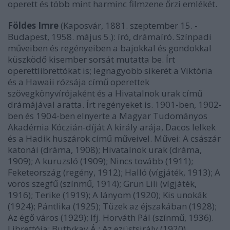
operett és több mint harminc filmzene őrzi emlékét.
Földes Imre
(Kaposvár, 1881. szeptember 15. -
Budapest, 1958. május 5.): író, drámaíró. Színpadi
műveiben és regényeiben a bajokkal és gondokkal
küszködő kisember sorsát mutatta be. Írt
operettlibrettókat is; legnagyobb sikerét a Viktória
és a Hawaii rózsája című operettek
szövegkönyvírójaként és a Hivatalnok urak című
drámájával aratta. Írt regényeket is. 1901-ben, 1902-
ben és 1904-ben elnyerte a Magyar Tudományos
Akadémia Kóczián-díját A király arája, Dacos lelkek
és a Hadik huszárok című műveivel. Művei: A császár
katonái (dráma, 1908); Hivatalnok urak (dráma,
1909); A kuruzsló (1909); Nincs tovább (1911);
Feketeország (regény, 1912); Halló (vígjáték, 1913); A
vörös szegfű (színmű, 1914); Grün Lili (vígjáték,
1916); Terike (1919); A lányom (1920); Kis unokák
(1924); Pántlika (1925); Tüzek az éjszakában (1928);
Az égő város (1929); Ifj. Horváth Pál (színmű, 1936).
Librettója: Buttykay Á.: Az ezüstsirály (1920).