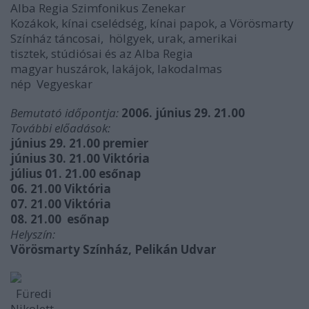
Alba Regia Szimfonikus Zenekar
Kozákok, kínai cselédség, kínai papok, a Vörösmarty
Színház táncosai, hölgyek, urak, amerikai
tisztek, stúdiósai és az Alba Regia
magyar huszárok, lakájok, lakodalmas
nép Vegyeskar
Bemutató időpontja:
2006. június 29. 21.00
További előadások:
június 29. 21.00 premier
június 30. 21.00 Viktória
július 01. 21.00 esőnap
06. 21.00 Viktória
07. 21.00 Viktória
08. 21.00 esőnap
Helyszín:
Vörösmarty Színház,
Pelikán Udvar
Füredi
Nikolett,