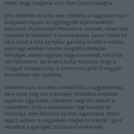
nekik, hogy magával viszi őket Oroszországba.
John Webster és szép neje, Viktória a nagykövet nyári
villájában éppen az egybegyűlt diplomatáktól
búcsúzik. Hamarosan Pétervárra utaznak, mivel oda
helyezte át Webstert a kormányzata. Jancsi felderítő
útra indul a villa kertjébe: gazdája küldte a villába,
mert egy véletlen folytán meglátta Webster
feleségét, akiben egykori nagy szerelmét, Viktóriát
véli felismerni. De el sem tudja képzelni, hogy a
magyar szépasszony, a dorozsmai grófnő hogyan
kerülhetett ide, Japánba.
Viktóriát hála és mély szeretet fűzi a nagykövethez,
de a szíve még ma is Koltayé. Hivatalos értesítés
nyomán úgy tudta, szerelme meghalt, elesett a
csatatéren. Súlyos bánatában régi barátja és
hódolója, John Webster ápolta, vigasztalta. Majd
végül, amikor a nagykövet megkérte a kezét, igent
mondott a gyengéd, tisztaszívű embernek.