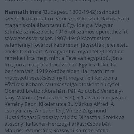
Harmath Imre
(Budapest, 1890-1942): színpadi
szerző, kabarédalíró. Színésznek készült, Rákosi Szidi
magániskolájában tanult. Egy ideig a Magyar
Színház színésze volt, 1916-tól számos operetthez írt
szöveget és verseket. 1907-1940 között szinte
valamennyi fővárosi kabaréban játszották jeleneteit,
énekelték dalait. A magyar líra olyan felejthetetlen
remekeit írta meg, mint a Teve van egypúpú, Jön a
lux, jön a lux, jön a luxusvonat, Egy kis itóka, ha
bennem van. 1919 októberében Harmath Imre
művészeti vezetésével nyílt meg a Téli Kertben a
Fővárosi Kabaré. Munkaszolgálatosként hunyt el.
Operettlibrettói: Ábrahám Pál: Az utolsó Verebély-
lány, Viktória (Földes Imrével), 3:1 a szerelem javára,
Kemény Egon: Kikelet utca 3., Márkus Alfréd: A
csúnya lány, A nőtlen férj; Vincze Zsigmond:
Huszárfogás; Brodszky Miklós: Dinasztia, Szökik az
asszony; Katscher-Herczeg-Farkas: Csodabár;
Maurice Yvaine: Yes; Rozsnyai Kálmán-Stella