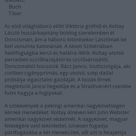
Buch
Tibor
Az első világháború előtt Viktória grófnő és Koltay
László huszárkapitány boldog szerelemben él
Dorozsmán, ám a háború kitörésekor Lászlónak be
kell vonulnia katonának. A távoli Szibériában
hadifogságba kerül és halálra ítélik. Koltay utolsó
perceiben szülőhazájától és szülővárosától,
Dorozsmától búcsúzik. Rácz Jancsi, tisztiszolgája, aki
civilben cigányprímás, egy utolsó, szép dallal
próbálja vigasztalni gazdáját. A kozák őrnek
megtetszik Jancsi hegedűje és a Stradiváriért cserébe
futni hagyja a foglyokat.
A szökevények a pekingi amerikai nagykövetségen
kérnek menedéket. Koltay álnéven kéri John Webster
amerikai nagykövet védelmét. A nagykövet, magyar
feleségére való tekintettel, szívesen fogadja
pártfogásába a két menekültet, sőt azt is felajánlja