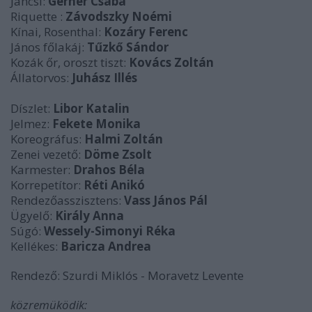
Jancsi:
Gerner Csaba
Riquette :
Závodszky Noémi
Kínai, Rosenthal:
Kozáry Ferenc
János főlakáj:
Tűzkő Sándor
Kozák őr, oroszt tiszt:
Kovács Zoltán
Állatorvos:
Juhász Illés
Díszlet:
Libor Katalin
Jelmez:
Fekete Monika
Koreográfus:
Halmi Zoltán
Zenei vezető:
Döme Zsolt
Karmester:
Drahos Béla
Korrepetítor:
Réti Anikó
Rendezőasszisztens:
Vass János Pál
Ügyelő:
Király Anna
Súgó:
Wessely-Simonyi Réka
Kellékes:
Baricza Andrea
Rendező: Szurdi Miklós - Moravetz Levente
közremüködik: