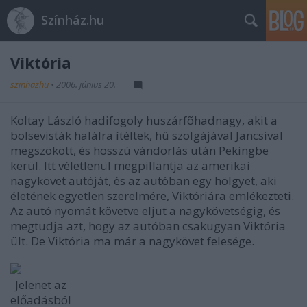
Színház.hu
Viktória
szinhazhu
•
2006. június 20.
Koltay László hadifogoly huszárfõhadnagy, akit a
bolsevisták halálra ítéltek, hû szolgájával Jancsival
megszökött, és hosszú vándorlás után Pekingbe
kerül. Itt véletlenül megpillantja az amerikai
nagykövet autóját, és az autóban egy hölgyet, aki
életének egyetlen szerelmére, Viktóriára emlékezteti.
Az autó nyomát követve eljut a nagykövetségig, és
megtudja azt, hogy az autóban csakugyan Viktória
ült. De Viktória ma már a nagykövet felesége.
Jelenet az
előadásból