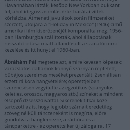
Havannában látták, később New Yorkban bukkant
fel, ahol idegösszeomlás érte: barátai vitték
kórházba. Átmeneti javulások során filmzenéket
szerzett, utoljára a "Holiday in Mexico" (1946) című
amerikai film kísérőzenéjét komponálta meg. 1956-
ban Hamburgba szállították, ahol állapotának
rosszabbodása miatt állandósult a szanatóriumi
kezelése és itt hunyt el 1960-ban.
Ábráhám Pál
megtette azt, amire kevesen képesek:
varázslatos dallamok könnyű szárnyán reptetett,
bűbájos szerelmes meséket prezentált. Zseniálisan
érzett rá kora hangvételére; operettjeiben
szerencsésen vegyítette az egzotikus (spanyolos,
keleties, oroszos, magyaros stb.) színeket a mindent
elsöprő dzsesszdivattal. Sikerének titkai közé
tartozott az is, hogy legjobb számait eredetileg
szöveg nélküli tánczeneként is megírta, előre
gondolva a hanglemezre, a rádióra és a
táncparkettre - az operettsiker új zálogaira. 17