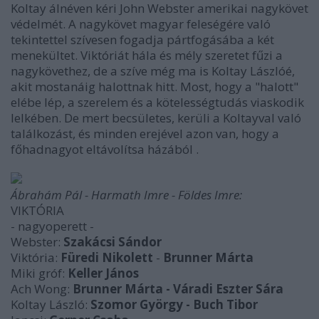
Koltay álnéven kéri John Webster amerikai nagykövet
védelmét. A nagykövet magyar feleségére való
tekintettel szívesen fogadja pártfogásába a két
menekültet. Viktóriát hála és mély szeretet fűzi a
nagykövethez, de a szíve még ma is Koltay Lászlóé,
akit mostanáig halottnak hitt. Most, hogy a "halott"
elébe lép, a szerelem és a kötelességtudás viaskodik
lelkében. De mert becsületes, kerüli a Koltayval való
találkozást, és minden erejével azon van, hogy a
főhadnagyot eltávolítsa házából .
Ábrahám Pál - Harmath Imre - Földes Imre:
VIKTÓRIA
- nagyoperett -
Webster:
Szakácsi Sándor
Viktória:
Füredi Nikolett
-
Brunner Márta
Miki gróf:
Keller János
Ach Wong:
Brunner Márta -
Váradi Eszter Sára
Koltay László:
Szomor György - Buch Tibor