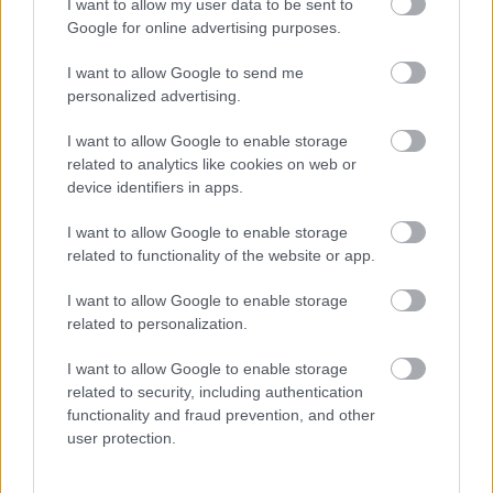
I want to allow my user data to be sent to
már misét kísért az apatini katolikus templomban.
Google for online advertising purposes.
Tizenhét éves korában került Pestre, ahol miniszteri
engedéllyel felvették a Zeneakadémiára, ahol
I want to allow Google to send me
zeneszerzést tanult. 1915. október 22-én a
personalized advertising.
Zeneakadémia nagytermében nyilvános
hangversenyen szólaltatták meg diplomamunkájául
I want to allow Google to enable storage
írt vonósnégyesét, fél év múlva már az Operaházban
related to analytics like cookies on web or
mutatták be Ábrahám háromtételes
device identifiers in apps.
gordonkaversenyét.
I want to allow Google to enable storage
related to functionality of the website or app.
Időközben apja nyomására elvégezte a
Kereskedelmi Akadémiát is: tőzsdebizományos és
I want to allow Google to enable storage
banktisztviselő volt egészen 1828-ig. Esténként
related to personalization.
színházba járt, s elbűvölte az új zenei irányzat, a
dzsessz. Akkoriban Pesten számtalan tánczenekar
I want to allow Google to enable storage
alakult, és előszeretettel játszottak melodikus,
related to security, including authentication
vidám dzsesszt. Egy ilyen zenekar élén esténként
functionality and fraud prevention, and other
Ábrahám Pál gyakorta vezényelt fehér frakkban és
user protection.
fehér kesztyűvel.