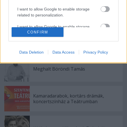
fényképek: Nehéz Andrea/foto.szinhaz.hu
I want to allow Google to enable storage
related to personalization.
I want to allow Google to enable storage
CONFIRM
related to security, including authentication
functionality and fraud prevention, and other
user protection.
Ajánlott bejegyzések:
Data Deletion
Data Access
Privacy Policy
Meghalt Böröndi Tamás
Kamaradarabok, kortárs drámák,
koncertszínház a Teátrumban