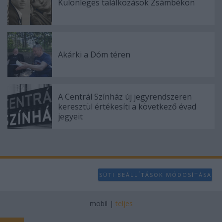
Különleges találkozások Zsámbékon
Akárki a Dóm téren
A Centrál Színház új jegyrendszeren
keresztül értékesíti a következő évad
jegyeit
SÜTI BEÁLLÍTÁSOK MÓDOSÍTÁSA
mobil
|
teljes