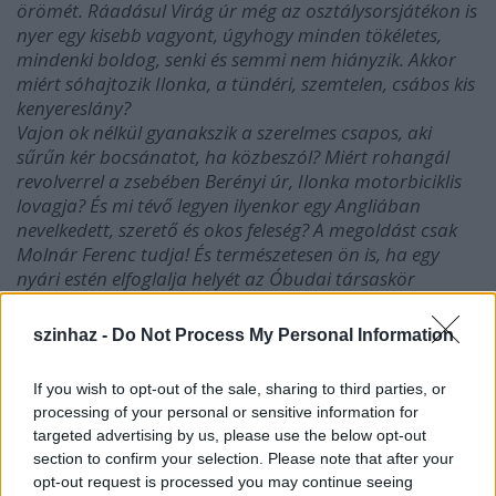
örömét. Ráadásul Virág úr még az osztálysorsjátékon is
nyer egy kisebb vagyont, úgyhogy minden tökéletes,
mindenki boldog, senki és semmi nem hiányzik. Akkor
miért sóhajtozik Ilonka, a tündéri, szemtelen, csábos kis
kenyereslány?
Vajon ok nélkül gyanakszik a szerelmes csapos, aki
sűrűn kér bocsánatot, ha közbeszól? Miért rohangál
revolverrel a zsebében Berényi úr, Ilonka motorbiciklis
lovagja? És mi tévő legyen ilyenkor egy Angliában
nevelkedett, szerető és okos feleség? A megoldást csak
Molnár Ferenc tudja! És természetesen ön is, ha egy
nyári estén elfoglalja helyét az Óbudai társaskör
hangulatos kertjében.
Felhőtlen szórakozást kívánok!
szinhaz -
Do Not Process My Personal Information
Balázs Péter
If you wish to opt-out of the sale, sharing to third parties, or
processing of your personal or sensitive information for
targeted advertising by us, please use the below opt-out
section to confirm your selection. Please note that after your
opt-out request is processed you may continue seeing
SZÍNHÁZ