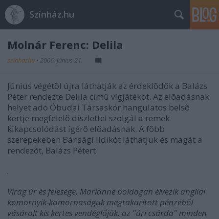
Színház.hu
Molnár Ferenc: Delila
szinhazhu
•
2006. június 21.
Június végétõl újra láthatják az érdeklõdõk a Balázs
Péter rendezte Delila címû vígjátékot. Az elõadásnak
helyet adó Óbudai Társaskör hangulatos belsõ
kertje megfelelõ díszlettel szolgál a remek
kikapcsolódást ígérõ elõadásnak. A fõbb
szerepekeben Bánsági Ildikót láthatjuk és magát a
rendezõt, Balázs Pétert.
Virág úr és felesége, Marianne boldogan élvezik angliai
komornyik-komornaságuk megtakarított pénzéből
vásárolt kis kertes vendéglőjük, az "úri csárda" minden