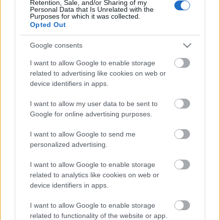
óra
Retention, Sale, and/or Sharing of my
Personal Data that Is Unrelated with the
valamint
július 5., 6.,
Purposes for which it was collected.
7., 8., 20 óra
Opted Out
Helyszín:
Óbudai
Társaskör
,1036
Google consents
Kiskorona u. 7
I want to allow Google to enable storage
related to advertising like cookies on web or
Jegyek az Óbudai
device identifiers in apps.
Társaskörben, az
ismert jegyirodákban,
I want to allow my user data to be sent to
valamint a
Google for online advertising purposes.
helyszíneken
válthatók, a Szent
I want to allow Google to send me
Péter és Pál-
personalized advertising.
plébániatemplomban
az előadás előtt egy
I want to allow Google to enable storage
órával.
related to analytics like cookies on web or
device identifiers in apps.
I want to allow Google to enable storage
forrás: Óbudai Társaskör
related to functionality of the website or app.