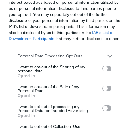
interest-based ads based on personal information utilized by
AZ ÓBUDAI TÁRSASKÖR KERTJÉBEN
us or personal information disclosed to third parties prior to
Molnár Ferenc:
DELILA
your opt-out. You may separately opt-out of the further
-
vígjáték -
disclosure of your personal information by third parties on the
IAB’s list of downstream participants. This information may
Személyek:
also be disclosed by us to third parties on the
IAB’s List of
Virág:
Balázs Péter
Downstream Participants
that may further disclose it to other
Marianne, a felesége:
Bánsági Ildikó
third parties.
Ilonka:
Szabó Margaréta
Berényi:
Széles Tamás
Please note that this website/app uses one or more Google
Personal Data Processing Opt Outs
Csapos:
Hajdú István
services and may gather and store information including but
not limited to your visit or usage behaviour. You may click to
I want to opt-out of the Sharing of my
Ügyvéd:
Lázár Balázs
personal data.
grant or deny consent to Google and its third-party tags to
Házügynök:
Turek Miklós
Opted In
use your data for below specified purposes in below Google
Automobil-ügynök:
Ónodi Gábor
consent section.
I want to opt-out of the Sale of my
Personal Data.
Jelmez:
Húros Annamária
Opted In
Rendező: Balázs Péter
I want to opt-out of processing my
Personal Data for Targeted Advertising.
Opted In
Előadások
:
Június
23., 24., 28., 29., 20
I want to opt-out of Collection, Use,