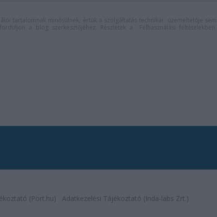
lói tartalomnak minősülnek, értük a
szolgáltatás technikai
üzemeltetője sem
n forduljon a blog szerkesztőjéhez. Részletek a
Felhasználási feltételekben
ékoztató (Port.hu)
Adatkezelési Tájékoztató (Inda-labs Zrt.)