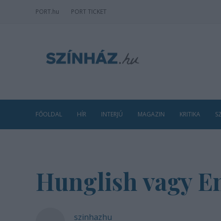
PORT
.hu
PORT TICKET
FŐOLDAL
HÍR
INTERJÚ
MAGAZIN
KRITIKA
S
Hunglish vagy E
szinhazhu