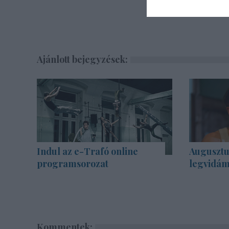
Ajánlott bejegyzések:
Indul az e-Trafó online
Augusztu
programsorozat
legvidám
Kommentek: