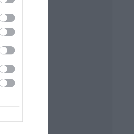
zást
ban,
ppen
 ezt
hoz,
ó-pár
ével
 már
ínpad