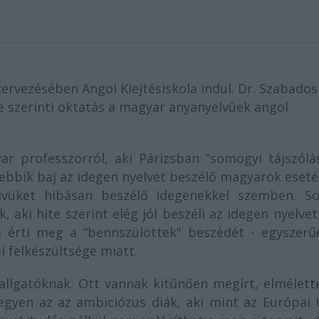
zervezésében Angol Kiejtésiskola indul. Dr. Szabados
 szerinti oktatás a magyar anyanyelvûek angol
r professzorról, aki Párizsban “somogyi tájszólás
sebbik baj az idegen nyelvet beszélő magyarok eset
elvüket hibásan beszélő idegenekkel szemben. So
 aki hite szerint elég jól beszéli az idegen nyelve
em érti meg a “bennszülöttek" beszédét - egyszerű
i felkészültsége miatt.
llgatóknak. Ott vannak kitűnően megírt, elmélette
tegyen az az ambiciózus diák, aki mint az Európai 