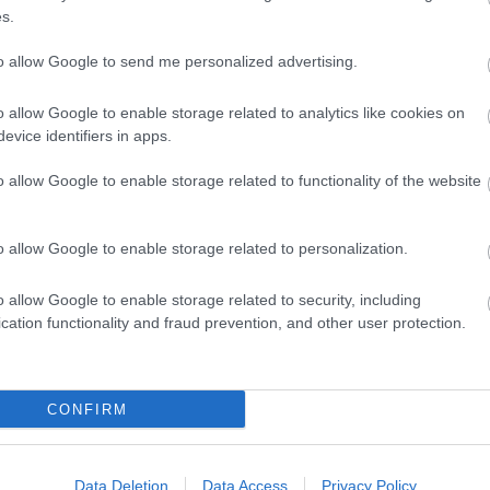
, hogy még a középiskolai évek előtt biztos alapo
s.
nos iskolai, nem angol anyanyelvű nyelvtanár azon
to allow Google to send me personalized advertising.
 olyan feladatra, amihez nincs elég önbizalma, é
zítő tananyagok álljanak rendelkezésükre, hogy
o allow Google to enable storage related to analytics like cookies on
enleg a piacon a kiejtés tanulásához és tanításá
evice identifiers in apps.
ban, magyar gyerekek számára."
o allow Google to enable storage related to functionality of the website
latot egyaránt tartalmaz. A CD-n több száz szó, sz
anyelvi bemondók olvasnak fel. Mikrofon segítség
o allow Google to enable storage related to personalization.
asonlíthatjuk a bemondókéval. Természetesen ha
nglish-t akarunk beszélni.
o allow Google to enable storage related to security, including
cation functionality and fraud prevention, and other user protection.
forrás: IBS Sz
CONFIRM
Data Deletion
Data Access
Privacy Policy