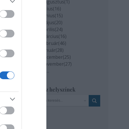
2020 augusztus
(
1
)
yelv
2020 július
(
16
)
2020 június
(
15
)
könyv
2020 május
(
20
)
 meg
2020 április
(
24
)
juk,
2020 március
(
16
)
ehát
2020 február
(
46
)
jtés
2020 január
(
28
)
b az
2019 december
(
25
)
2019 november
(
27
)
Tovább
...
lnek
ágos
e és
Szinház helyszínek
ülete
úlyos
szét
aknem
k és