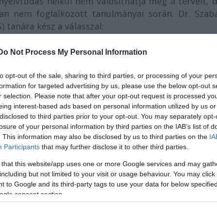
nyelvtudás nélkül nem valósíthatja meg a terveit, 
ban nem foglalkozott tanulmányai során. Dr. Szab
) tanára kész a válasszal:
ásához ’jó fenék’ kell. És ha már órákat kell ülnü
Do Not Process My Personal Information
tt, miért ne legyen az egy kellemes, szórakoz
e? Ugorjunk át a nyolcadik kerületbe, és kapjuk f
to opt-out of the sale, sharing to third parties, or processing of your per
iskola című könyvet és audio CD-t a pesti L
formation for targeted advertising by us, please use the below opt-out s
r selection. Please note that after your opt-out request is processed y
ofont, csatoljuk rá a számítógépre, és isméte
eing interest-based ads based on personal information utilized by us or
ondók szövegeit. Ha előtte gondosan elolvast
disclosed to third parties prior to your opt-out. You may separately opt-
tokat, akkor a képernyőn megjelenő hanghull
losure of your personal information by third parties on the IAB’s list of
még probléma. Ha egyáltalán volna még."
. This information may also be disclosed by us to third parties on the
IA
Participants
that may further disclose it to other third parties.
a szerzője, kiterjedt tudományos munkássággal és h
 that this website/app uses one or more Google services and may gath
szakember a kiejtéstanítás területén. Elképzelé
including but not limited to your visit or usage behaviour. You may click 
te és képernyőre is vitte. Többek között a hANG
 to Google and its third-party tags to use your data for below specifi
ogle consent section.
 műsorvezetője. "Mitől egyedülálló a müfajban az A