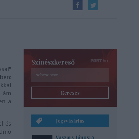
Színészkereső
sal"
ében:
kkal
t, ám
Keresés
en a
Jegyvásárlás
l és
Unió
Vaszary János: A