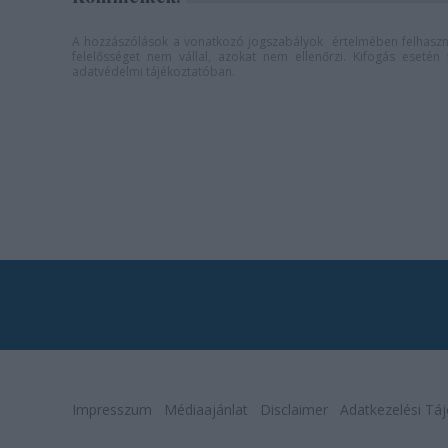
A hozzászólások a
vonatkozó jogszabályok
értelmében felhaszná
felelősséget nem vállal, azokat nem ellenőrzi. Kifogás eseté
adatvédelmi tájékoztatóban
.
Impresszum
Médiaajánlat
Disclaimer
Adatkezelési Táj