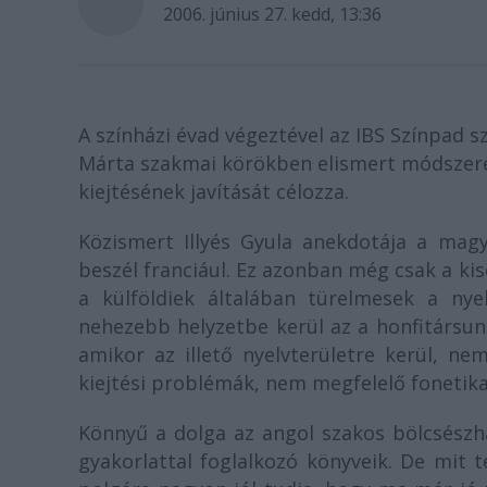
2006. június 27. kedd, 13:36
A színházi évad végeztével az IBS Színpad s
Márta szakmai körökben elismert módszere
kiejtésének javítását célozza.
Közismert Illyés Gyula anekdotája a magya
beszél franciául. Ez azonban még csak a ki
a külföldiek általában türelmesek a ny
nehezebb helyzetbe kerül az a honfitársunk,
amikor az illető nyelvterületre kerül, n
kiejtési problémák, nem megfelelő fonetika
Könnyű a dolga az angol szakos bölcsészha
gyakorlattal foglalkozó könyveik. De mit 