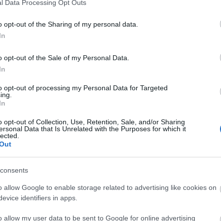
l Data Processing Opt Outs
s kell tennünk, ha a hangképzésünket egy másik n
o opt-out of the Sharing of my personal data.
ításra és gondos magyarázatokra van szükségünk. A 
In
s segít nekünk, hogy megértsük, akkor értenek
ritmust, az angol nyelv zenéjét, dallamát jól tud
o opt-out of the Sale of my Personal Data.
t alkalmaz, mint a zenetanárok a zeneiskolában, t
In
 Határozottan állítom, hogy az érthető, jó kie
to opt-out of processing my Personal Data for Targeted
 korábban foglalkozunk vele, annál látványosab
ing.
In
o opt-out of Collection, Use, Retention, Sale, and/or Sharing
ltak a számítógép használatára, és örömmel üdvözö
ersonal Data that Is Unrelated with the Purposes for which it
lected.
ítása számukra inkább játéknak tünik, mint fárads
Out
tional Business School nyelvi modulcsoport vezetőj
zik: “Az angol nyelvoktatás egyik legmostohább ter
consents
iejtési, különösen az intonációs és hangsúlyhibák s
o allow Google to enable storage related to advertising like cookies on
es tanítási gyakorlatom során, - amelynek jó ré
evice identifiers in apps.
tapasztaltam, hogy lehetséges az angol kiejtést cs
gészen a pubertás korig, amikor már elfogódotta
o allow my user data to be sent to Google for online advertising