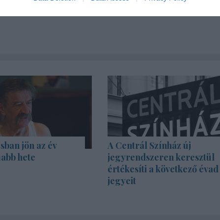
sban jön az év
A Centrál Színház új
abb hete
jegyrendszeren keresztül
értékesíti a következő évad
jegyeit