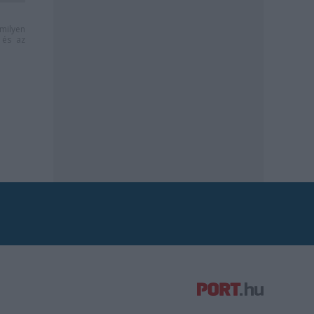
milyen
és az