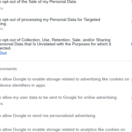
L
o opt-out of the Sale of my Personal Data.
figura megformálását is. Így csak elszörnyedve nézhetjük
P
In
lyem otthonkáját, melyet megrázó módon egészít ki egy
papucsnak látszó zöld cipő. A jelmezek utalásai bizonyos
to opt-out of processing my Personal Data for Targeted
ellett Marcsa tűzpiros tollruhája mintha egy Max Ernst-
ing.
In
t, vagyis
Lőrinc Ritát
pedig a Három nővérben szereplő m
yes!"
László
Péter
Baracs mérnökje kevéssé tudja egy műsza
o opt-out of Collection, Use, Retention, Sale, and/or Sharing
ersonal Data that Is Unrelated with the Purposes for which it
ól, aki egy forgóajtón át préselődik be a színre, aznap este m
lected.
Out
 Péter
zollstock-szerű összecsukódásaira csak későn lehet
gombrowiczi tántorgása nem ebben a darabban tud poénként
consents
ák, bizarr integetések jutnak az énekelni és játszani is tud
o allow Google to enable storage related to advertising like cookies on
sek és természetesek.
Tar Mónika
Marcsája épp olyan
evice identifiers in apps.
Attila
lovászfiúból lett sofőrje megérdemel.
iska
szerepét. Graciőz tartása, természetes humora, kellem
o allow my user data to be sent to Google for online advertising
 hisz gerince mozgásában megvan - az arisztokrata is, de a
s.
artyhős, egy bulilovag lesz belőle. Azt is képes jól eljátszan
gyszer egy igazi, táncos operettet kívánok neki is, a csapat
to allow Google to send me personalized advertising.
o allow Google to enable storage related to analytics like cookies on