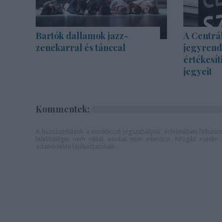
Bartók dallamok jazz-
A Centrál
zenekarral és tánccal
jegyrend
értékesít
jegyeit
Kommentek:
A hozzászólások a
vonatkozó jogszabályok
értelmében felhaszná
felelősséget nem vállal, azokat nem ellenőrzi. Kifogás eseté
adatvédelmi tájékoztatóban
.