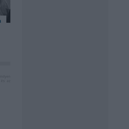
a
milyen
és az