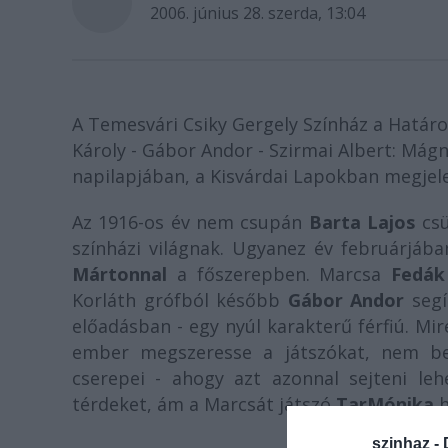
2006. június 28. szerda, 13:04
A Temesvári Csiky Gergely Színház a Határon
Károly - Gábor Andor - Szirmai Albert: Mágn
napilapjában, a Kisvárdai Lapokban megjele
Az 1916-os év nem csupán
Barta Lajos
csü
színházi világnak. Ugyanez év februárjáb
Mártonnal
a főszerepben. Marcsa
Fedák
Korláth grófból később
Gábor Andor
segí
előadásban - egy nyúl karakterű férfiú. Mi
ember megszeresse a játszókat, nem be
cserepei - ahogy azt azonnal sejteni leh
térdeket, ám a Marcsát játszó
Tar
Mónika
h
szinhaz -