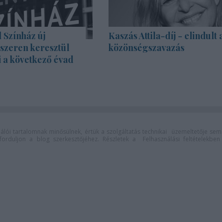
 Színház új
Kaszás Attila-díj - elindult 
szeren keresztül
közönségszavazás
i a következő évad
lói tartalomnak minősülnek, értük a
szolgáltatás technikai
üzemeltetője sem
n forduljon a blog szerkesztőjéhez. Részletek a
Felhasználási feltételekben