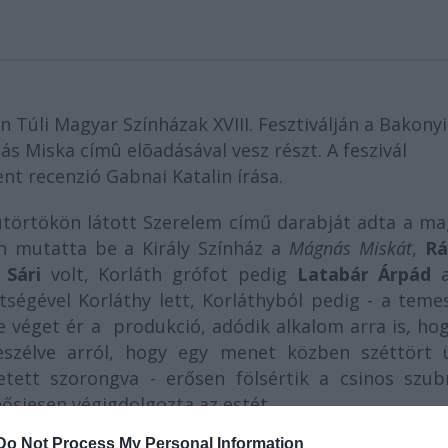
 Túli Magyar Színházak XVIII. Fesztiválján a Bakonyi
ás Miska címû elõadásával vesz részt. A feszivál
nt recenzió Gabnai Katalin írása.
törtökön látott Szerelem című darabját adta a ma
an mutatta be a Király Színház a
Mágnás Miskát
,
Rá
 Sári
volt, Korláth grófot pedig
Latabár Árpád
a
tségével Korláthy lett, Korláthyból pedig - a teme
re véget ér a produkció, adódik alkalom arra is, ho
szélve arról, hogy egy menet közben széttört 
etett szorongva - erősen fölsértik a csinos szubr
ősiesen végigdolgozta az estét.
Do Not Process My Personal Information