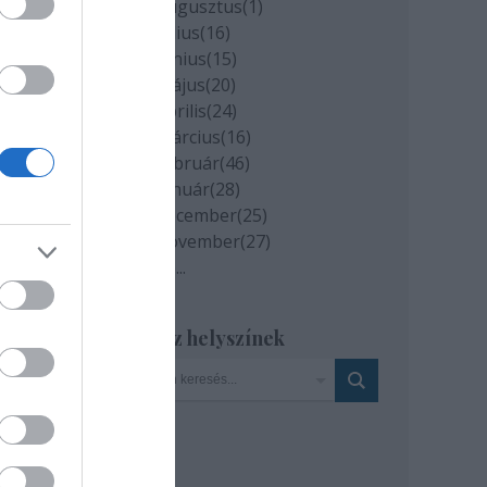
ászló
2020 augusztus
(
1
)
éter
2020 július
(
16
)
2020 június
(
15
)
2020 május
(
20
)
2020 április
(
24
)
ondat
2020 március
(
16
)
ki
2020 február
(
46
)
ár
2020 január
(
28
)
2019 december
(
25
)
2019 november
(
27
)
Tovább
...
ó
Szinház helyszínek
es
i.
nak