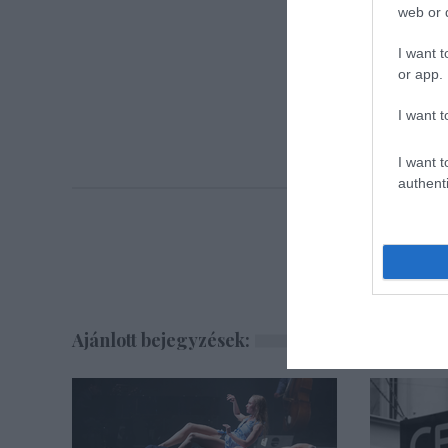
web or d
I want t
or app.
I want t
I want t
authenti
Ajánlott bejegyzések: