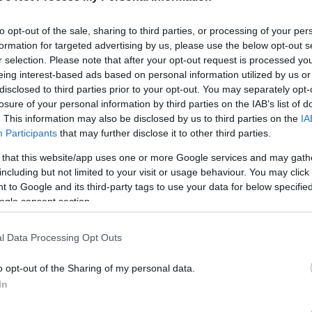
 állítanak bennünket.
Müller
Ferenc
zenekara már húzza a
to opt-out of the sale, sharing to third parties, or processing of your per
ozta döbbenet csak nem akar alábbhagyni. Mintha egy olyan
formation for targeted advertising by us, please use the below opt-out s
a vörös és lila színek együttélését érzékelve: talán Mexik
r selection. Please note that after your opt-out request is processed y
en fölszámolt ottani kínai piac kiárusításából állították elő
eing interest-based ads based on personal information utilized by us or
ja szolgáltatja ezt a fílinget a sok, fodrosra faragott
disclosed to third parties prior to your opt-out. You may separately opt-
eszélve a magasban rügyező som-motívumos óriáscsillárról. 
losure of your personal information by third parties on the IAB’s list of
lelőst. Díszlet-jelmez:
Szekeres Bernadett
. Hogy egy
. This information may also be disclosed by us to third parties on the
IA
Participants
that may further disclose it to other third parties.
ni, az sem őt, sem a rendezőt,
Király Istvánt
nem
 nem lehet kiirtani még egy átlagos operett-előadásból sem, 
 that this website/app uses one or more Google services and may gath
including but not limited to your visit or usage behaviour. You may click 
 to Google and its third-party tags to use your data for below specifi
rsi tahóság lordjaira kicserélni. Nem is sikerül. Mixiből és
ogle consent section.
n igyekezetük ellenére is csak honosíthatatlan marslakóka
épp az úri viselkedés manírjainak átvétele tenné lehetővé a
l Data Processing Opt Outs
fszag" bizony egyáltalán nem érződik ezen a színpadon.
íti a helyzeteket, nincs egyetlen helyesen lebonyolított kéz
o opt-out of the Sharing of my personal data.
aztán nincs megtörni való szabály sem.
In
ai keresztanyát sikerült
eszkábálni, pedig
Tokai Andrea