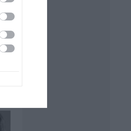
Lapok
válja
tm.ro