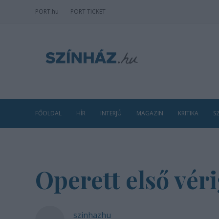
PORT
.hu
PORT TICKET
FŐOLDAL
HÍR
INTERJÚ
MAGAZIN
KRITIKA
S
Operett első vér
szinhazhu