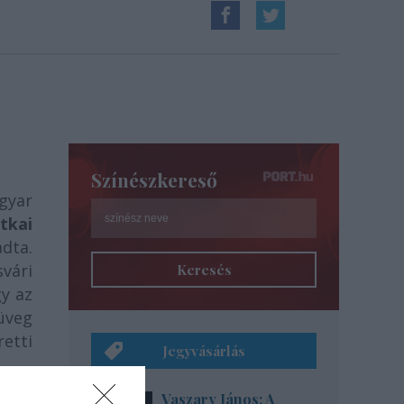
Színészkereső
gyar
tkai
dta.
svári
Keresés
gy az
üveg
etti
Jegyvásárlás
Vaszary János: A