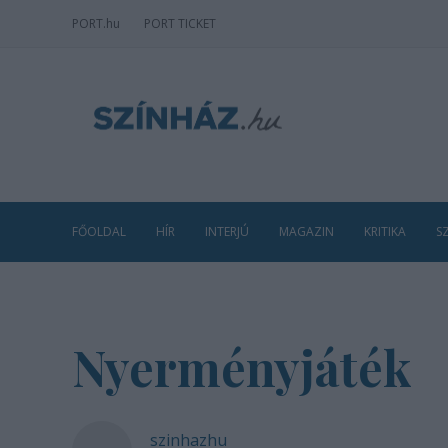
PORT
.hu
PORT TICKET
FŐOLDAL
HÍR
INTERJÚ
MAGAZIN
KRITIKA
S
Nyerményjáték
szinhazhu