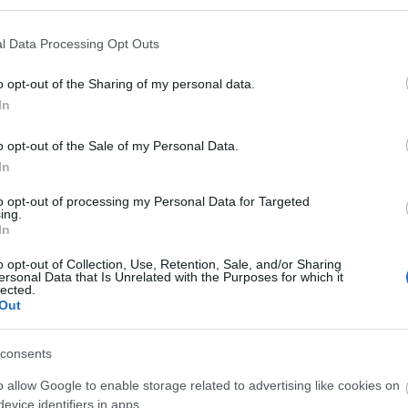
Bánk bán című operáját?
dezett operettnek, amely a tavalyi Játékokon debütált é
l Data Processing Opt Outs
o opt-out of the Sharing of my personal data.
okat névvel és címmel a
In
haz.hu
emailcímre várjuk.
o opt-out of the Sale of my Personal Data.
 2006. július 5. szerda, 12.00 óra
In
a:
2006.július 5. szerda 16.00 óra
jük illetve a szinhaz.hu oldalain keresztül.
to opt-out of processing my Personal Data for Targeted
ing.
In
ejtéseket és jó szerencsét!
o opt-out of Collection, Use, Retention, Sale, and/or Sharing
ersonal Data that Is Unrelated with the Purposes for which it
 Nyerteseink >>
lected.
Out
consents
o allow Google to enable storage related to advertising like cookies on
evice identifiers in apps.