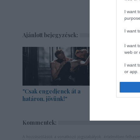
I want t
purpose
I want 
Ajánlott bejegyzések:
I want t
web or d
I want t
or app.
I want t
"Csak engedjenek át a
Gasztron
határon, jövünk!"
Karinthy
I want t
authenti
Kommentek:
A hozzászólások a
vonatkozó jogszabályok
értelmében felhaszná