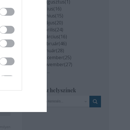
2020 augusztus
(
1
)
2020 július
(
16
)
2020 június
(
15
)
2020 május
(
20
)
2020 április
(
24
)
2020 március
(
16
)
2020 február
(
46
)
2020 január
(
28
)
2019 december
(
25
)
2019 november
(
27
)
Tovább
...
i
Szinház helyszínek
milyen