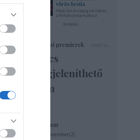
vörös bestia
Pikali Gerda talpig vörösben,
s
a férfiak pedig nyakig a
pácban - az Újszínházban!
hirdetés
Színházi premierek
Nincs
megjeleníthető
elem
Archívum
2020 november
(
2
)