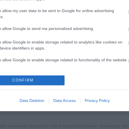
o allow my user data to be sent to Google for online advertising
s.
to allow Google to send me personalized advertising.
o allow Google to enable storage related to analytics like cookies on
evice identifiers in apps.
o allow Google to enable storage related to functionality of the website
o allow Google to enable storage related to personalization.
CONFIRM
ómiai utazás
Július 5-én indul a Zsámbék
 koponyája körül
Nyári Színház
o allow Google to enable storage related to security, including
cation functionality and fraud prevention, and other user protection.
Data Deletion
Data Access
Privacy Policy
lói tartalomnak minősülnek, értük a
szolgáltatás technikai
üzemeltetője sem