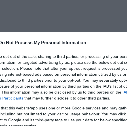
ényjátékot indított a szinhaz.hu oldalain. Még két n
emailcímre. A helyesen válaszolók 10 db belépõjegy
Do Not Process My Personal Information
 között zajló Játékok szabadtéri színelõadásaira.
to opt-out of the sale, sharing to third parties, or processing of your per
formation for targeted advertising by us, please use the below opt-out s
r selection. Please note that after your opt-out request is processed y
eing interest-based ads based on personal information utilized by us or
disclosed to third parties prior to your opt-out. You may separately opt-
losure of your personal information by third parties on the IAB’s list of
. This information may also be disclosed by us to third parties on the
IA
egedi Szabadtéri Játékok létrehozásának ötlete?
Participants
that may further disclose it to other third parties.
történetében, amit 1931. június 13-án adtak elő a
 that this website/app uses one or more Google services and may gath
including but not limited to your visit or usage behaviour. You may click 
 to Google and its third-party tags to use your data for below specifi
ogle consent section.