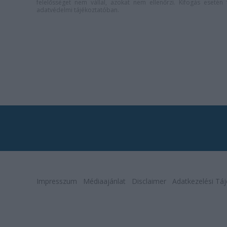
felelősséget nem vállal, azokat nem ellenőrzi. Kifogás eseté
adatvédelmi tájékoztatóban
.
Impresszum
Médiaajánlat
Disclaimer
Adatkezelési Táj