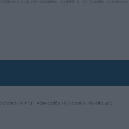
n forduljon a blog szerkesztőjéhez. Részletek a
Felhasználási feltételekben
ékoztató (Port.hu)
Adatkezelési Tájékoztató (Inda-labs Zrt.)