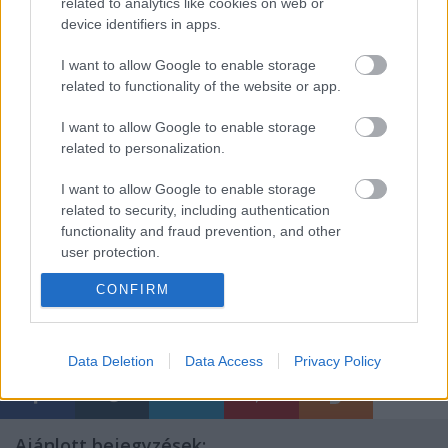
related to analytics like cookies on web or
mellett található egy bükkerdőben. A legközelebbi
device identifiers in apps.
települések több mint egy óra járásra vannak. A
Nyári Szabad Tánc Egyetem helyszínén viszont jól
I want to allow Google to enable storage
felszerelt táncterem és sátor a szakmai program
related to functionality of the website or app.
színhelye. A résztvevők faházban vagy sátorban
I want to allow Google to enable storage
lakhatnak. Az étterem kínai és magyar konyhával
related to personalization.
működik.
I want to allow Google to enable storage
További információ:
budapest@tanc.sulinet.hu
related to security, including authentication
functionality and fraud prevention, and other
user protection.
forrás: Új Előadóművészeti Alapítvány
Fotó: Kasza Gábor
CONFIRM
Data Deletion
Data Access
Privacy Policy
Ajánlott bejegyzések: