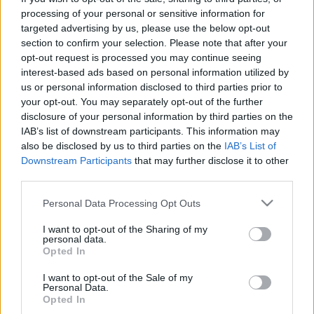
-
Relaxációs, meditációs technikák
-
Angelus Iván
processing of your personal or sensitive information for
-
Alexander technika
-
Kepes Juli
targeted advertising by us, please use the below opt-out
section to confirm your selection. Please note that after your
opt-out request is processed you may continue seeing
interest-based ads based on personal information utilized by
us or personal information disclosed to third parties prior to
• Táncosoknak (több-kevesebb előképzettséggel
your opt-out. You may separately opt-out of the further
rendelkező amatőr vagy hivatásos táncosok, ...)
disclosure of your personal information by third parties on the
IAB’s list of downstream participants. This information may
-
Kortárstánc
- Dányi Viktória
also be disclosed by us to third parties on the
IAB’s List of
-
Jazztánc
- Fincza Erika
Downstream Participants
that may further disclose it to other
-
Kortárstánc technika és tánc
- Bakó Tamás
third parties.
-
Graham technika
- Lőrinc Katalin
-
Modern rúdgyakorlat
- László Mónika
Please note that this website/app uses one or more Google
Personal Data Processing Opt Outs
-
Moderntánc
- Blaskó Borbála
services and may gather and store information including but
-
Kortárstánc technika, r
epertoár - Szabó Csongor
not limited to your visit or usage behaviour. You may click to
I want to opt-out of the Sharing of my
personal data.
-
Pótfelvételizőknek
- A táncművészeti
grant or deny consent to Google and its third-party tags to
Opted In
use your data for below specified purposes in below Google
szakközépiskolát és főiskolát működtető alapítvány,
consent section.
egy igazi "legeslegutolsó csatlakozási lehetőséget"
I want to opt-out of the Sale of my
Personal Data.
ad a "későn jövőknek". A jelentkezők a hét végére
Opted In
tudhatják meg, megkezdhetik-e az iskolát,