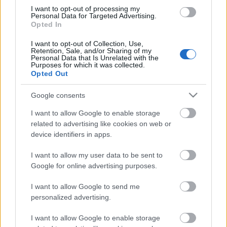
maradhatnak-e a Budapest Tánciskola következő
I want to opt-out of processing my
Personal Data for Targeted Advertising.
heti zártkörű táborában.
Opted In
I want to opt-out of Collection, Use,
• Esti programok
Retention, Sale, and/or Sharing of my
Personal Data that Is Unrelated with the
Purposes for which it was collected.
-
Batyu és Fecske: Kárpát medencei népek táncai
:
Opted Out
előadás és táncház.
-
Táncfilmek vetítése
, utána beszélgetés
Fuchs
Google consents
Lívia
tánctörténésszel
I want to allow Google to enable storage
-
Kontakt jam
- Dobtánc
related to advertising like cookies on web or
-
Kortárstánc előadás
, táncolnak:
Bakó Tamás
,
device identifiers in apps.
Blaskó Borbála
,
Dányi Viktória.
Utána a táncosok
Angelus Ivánnal
és a közönséggel beszélgetnek arról:
I want to allow my user data to be sent to
hogyan csinálják.
Google for online advertising purposes.
I want to allow Google to send me
• Csoportok bemutatói, Záróbuli
personalized advertising.
Az esti programok ingyenesek.
I want to allow Google to enable storage
A Shaolin falu - korábbi nevén Mexikó - Dobogókő