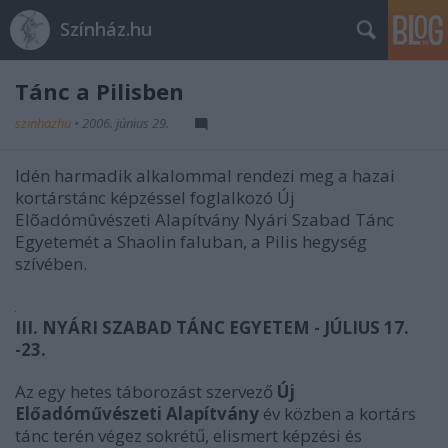
Színház.hu
Tánc a Pilisben
szinhazhu
•
2006. június 29.
Idén harmadik alkalommal rendezi meg a hazai
kortárstánc képzéssel foglalkozó Új
Elõadómûvészeti Alapítvány Nyári Szabad Tánc
Egyetemét a Shaolin faluban, a Pilis hegység
szívében.
III. NYÁRI SZABAD TÁNC EGYETEM - JÚLIUS 17.
-23.
Az egy hetes táborozást szervező
Új
Előadóművészeti Alapítvány
év közben a kortárs
tánc terén végez sokrétű, elismert képzési és