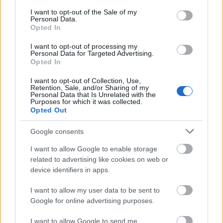
tudottat, hanem átélhetővé teszi azt.
consent section.
I want to opt-out of the Sale of my
Personal Data.
Opted In
Nem éri be azzal, hogy a bohóckodást kesernyésnek,
a formákhoz való ragaszkodást hamisságnak, a
I want to opt-out of processing my
megrögzött sztereotípiák ismételgetését
Personal Data for Targeted Advertising.
mulatságosnak mutatja. Hanem igen pontosan
Opted In
kottázza le a szöveg mögöttes tartalmait. Kezdetben
I want to opt-out of Collection, Use,
csak pattogóbbnak, pergőbbnek, szinte
Retention, Sale, and/or Sharing of my
derűsebbnek tetszik a játék a szokottnál. A súlyok
Personal Data that Is Unrelated with the
Purposes for which it was collected.
menet közben rakódnak rá.
Pálffy Tibor
és
Váta
Opted Out
Loránd
remek tempóban riposztozik, nem ad
lehetőséget mélyebb értelmezésre, nem igyekszik azt
Google consents
a benyomást kelteni, hogy hű de fontos, alapvető
I want to allow Google to enable storage
filozófiai dolgokról van szó. Aztán
Nemes Levente
related to advertising like cookies on web or
behoz egy derűs, életkedvtől duzzadó, hatalmára,
device identifiers in apps.
életerejére büszke Pozzót,
Péter Hilda
pedig egy
fura, groteszk, tompa, de nagyon nyílt tekintetű
I want to allow my user data to be sent to
Luckyt.
Google for online advertising purposes.
I want to allow Google to send me