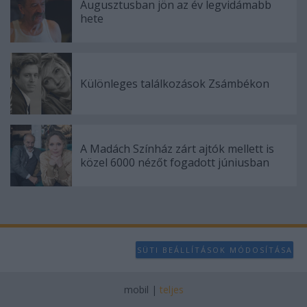
Augusztusban jön az év legvidámabb
hete
Különleges találkozások Zsámbékon
A Madách Színház zárt ajtók mellett is
közel 6000 nézőt fogadott júniusban
SÜTI BEÁLLÍTÁSOK MÓDOSÍTÁSA
mobil
|
teljes