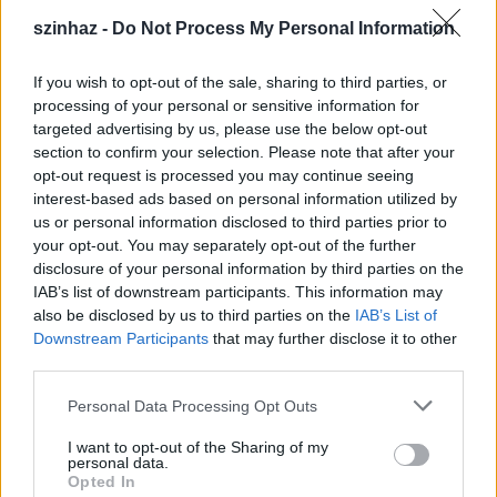
reagálnak a semmire, a lét végletes
értelmetlenségének élményére. A rendező
szinhaz -
Do Not Process My Personal Information
munkájának nem az a legfontosabb eleme, hogy
milyen külsőségeket teremt a két párhuzamos
If you wish to opt-out of the sale, sharing to third parties, or
eseménysort elmondó felvonás köré, bár
processing of your personal or sensitive information for
természetesen a miliő megszabja azt a hangulati
targeted advertising by us, please use the below opt-out
kört, amelyben a színészek mozoghatnak.
Both
section to confirm your selection. Please note that after your
András
díszlete természetesen halványan céloz a
opt-out request is processed you may continue seeing
holokausztjelképként is felfogható elhagyott cipőkre,
interest-based ads based on personal information utilized by
amelyekből eltávoztak egykori viselőik, de éppen
us or personal information disclosed to third parties prior to
csak annyira, hogy még nem korlátozza a szöveg
your opt-out. You may separately opt-out of the further
sokkal tágasabb jelentéstartományát.
disclosure of your personal information by third parties on the
IAB’s list of downstream participants. This information may
also be disclosed by us to third parties on the
IAB’s List of
Downstream Participants
that may further disclose it to other
A
Sepsiszentgyörgyi Tamási Áron Színház
third parties.
művészei segítségével a rendező, s nyilván a rendező
irányításával a színészek roppant gazdagon
Please note that this website/app uses one or more Google
Personal Data Processing Opt Outs
árnyalják a lét értelmetlenségéhez való érzelmi
services and may gather and store information including but
viszonyt, az élet tragikusan groteszk, s egyúttal
not limited to your visit or usage behaviour. You may click to
I want to opt-out of the Sharing of my
personal data.
nevetségesen fájdalmas voltának érzetét.
grant or deny consent to Google and its third-party tags to
Opted In
Ez az előadás nem felismertetni próbálja a rég
use your data for below specified purposes in below Google