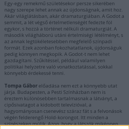
Egy-egy remekmű születésekor persze sikerében
nagy szerepe lehet annak az újdonságnak, amit hoz.
Akár világlátásban, akár dramaturgiában. A Godot a
semmit, a lét végső értelmetlenségét fedezte föl
egykor, s hozzá a történet nélküli dramaturgiát. A
második világháború utáni értelmiségi létélményt, s
az annak legtökéletesebben megfelelő színpadi
formát. Ezek azonban fokozhatatlanok, újdonságuk
pedig könnyen megkopik. A Godot-t nem lehet
gazdagítani. Szűkítéssel, például valamilyen
politikai helyzetre való vonatkoztatással, sokkal
könnyebb érdekessé tenni.
Tompa Gábor
előadása nem ezt a könnyebb utat
járja. Budapesten, a Pesti Színházban nem is
éreztem különösebben tartalmasnak a látványt, a
cipősivatagot a kidobott televízióval, a
hagyományosan csenevész száraz fát s a felvonások
végén felderengő Hold-korongot. Itt minden a
színészeken múlik. Azon, hogy a játszók miképpen