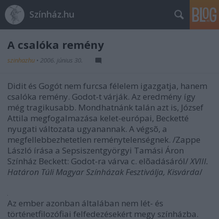
Színház.hu
A csalóka remény
szinhazhu
•
2006. június 30.
Didit és Gogót nem furcsa félelem igazgatja, hanem
csalóka remény. Godot-t várják. Az eredmény így
még tragikusabb. Mondhatnánk talán azt is, József
Attila megfogalmazása kelet-európai, Becketté
nyugati változata ugyanannak. A végsõ, a
megfellebbezhetetlen reménytelenségnek. /Zappe
László írása a Sepsiszentgyörgyi Tamási Áron
Színház Beckett: Godot-ra várva c. elõadásáról/
XVIII.
Határon Túli Magyar Színházak Fesztiválja, Kisvárda
/
Az ember azonban általában nem lét- és
történetfilozófiai felfedezésekért megy színházba.