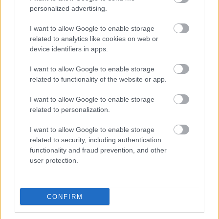
Szünet után lesz a játék egyre fájdalmasabb. Didi és
personalized advertising.
Gogó érzelmi viszonyára is erős hangsúly esik, a
magatehetetlen, megvakult Pozzo pedig szó szerint
I want to allow Google to enable storage
és átvitt értelemben is elesett helyzetéből nehezen
related to analytics like cookies on web or
felegyenesedve, tiszta, nemes pátosszal mondja el a
device identifiers in apps.
darab filozófiai összegzését a lét és az idő relatív,
tehát értelmetlen, értelmezhetetlen voltáról. Azt
I want to allow Google to enable storage
hihetnénk, Nemes Levente nagy színházi pillanata
related to functionality of the website or app.
fokozhatatlan, ám ekkor
Váta Loránd
mint Vladimir
I want to allow Google to enable storage
töredezetten, a megértés szándékával és a
related to personalization.
fölismeréstől rettegve idézi föl a hallottakat. Félelme
és megvilágosodása egyszerre ragad át a nézőre.
I want to allow Google to enable storage
Nem filozófiai leckét kaptunk, hanem egy nagy,
related to security, including authentication
fájdalmas élmény részesei lehettünk.
functionality and fraud prevention, and other
A csalóka remény szertefoszlott, Godot
user protection.
természetesen ezúttal sem jött el, de ez már
tulajdonképpen mindegy is.
CONFIRM
szerző:
Zappe László,
Kisvárdai Lapok
forrás: Határon Túli Magyar Színházak Fesztiválja