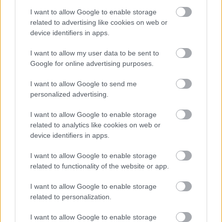
Műhely Valahol Szecsuánban
Sén asszony
I want to allow Google to enable storage
szerepében nyújtott alakításáért.
related to advertising like cookies on web or
device identifiers in apps.
• A
Kisvárdai Várszínház és Művészetek Háza díját
FARAGÓ EDIT
az
Újvidéki Magyar Színház
I want to allow my user data to be sent to
Pogánytánc
című előadásának
Maggie
Google for online advertising purposes.
szerepében nyújtott alakításáért kapta.
I want to allow Google to send me
• A
Kisvárdai Várszínház és Művészetek Háza díját
personalized advertising.
ELOR EMINA
az
Újvidéki Magyar Színház
Pogánytánc
című előadásának
Chris
szerepében
I want to allow Google to enable storage
nyújtott alakításáért nyerte el.
related to analytics like cookies on web or
device identifiers in apps.
• A
Kisvárdai Várszínház és Művészetek Háza díját
BAKOS ÁRPÁD
kapja, a
szabadkai Népszínház
I want to allow Google to enable storage
related to functionality of the website or app.
Magyar Társulatának Szulamit
című előadásához
készített , eredeti hangzásvilágú zenéért.
I want to allow Google to enable storage
related to personalization.
• A
Kisvárdai Várszínház és Művészetek Háza díját
I want to allow Google to enable storage
NAGY ORBÁN
a
szatmárnémeti Északi Színház