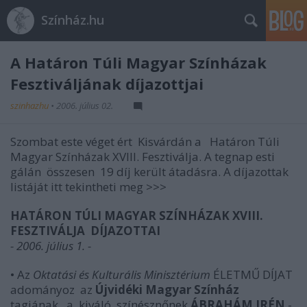
Színház.hu
A Határon Túli Magyar Színházak
Fesztiváljának díjazottjai
szinhazhu
•
2006. július 02.
Szombat este véget ért Kisvárdán a Határon Túli
Magyar Színházak XVIII. Fesztiválja. A tegnap esti
gálán összesen 19 díj került átadásra. A díjazottak
listáját itt tekintheti meg >>>
HATÁRON TÚLI MAGYAR SZÍNHÁZAK XVIII.
FESZTIVÁLJA DÍJAZOTTAI
- 2006. július 1. -
• Az
Oktatási és Kulturális Minisztérium
ÉLETMŰ DÍJAT
adományoz az
Újvidéki Magyar Színház
tagjának, a kiváló színésznőnek
ÁBRAHÁM
IRÉN
-