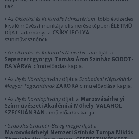
nek.
• Az
Oktatási és Kulturális Minisztérium
több évtizedes
kiváló művészi munkája elismeréseképpen ÉLETMŰ
DÍJAT adományoz
CSÍKY IBOLYA
színművésznőnek.
• Az
Oktatási és Kulturális Minisztérium
díját a
Sepsiszentgyörgyi Tamási Áron Színház
GODOT-
RA VÁRVA
című előadás kapja.
• Az
Illyés Közalapítvány
díját a
Szabadkai Népszínház
Magyar Tagozatának
ZÁRÓRA
című előadása kapja.
• Az
Illyés Közalapítvány
díját a
Marosvásárhelyi
Színművészeti
Akadémiai Műhely
VALAHOL
SZECSUÁNBAN
című előadás kapja.
•
Szabolcs-Szatmár-Bereg megye díját
a
Marosvásárhelyi Nemzeti
Színház Tompa Miklós