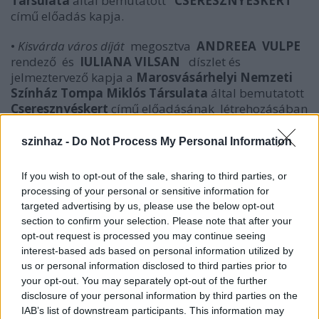
Társulata
által bemutatott
CSERESZNYÉSKERT
című előadás kapja.
•
Kisvárda város díját
megosztva
ANDREEA VULPE
rendező és
IULIANA VILSAN
díszlet és
jelmeztervező kapja a
Marosvásárhelyi Nemzeti
Színház Tompa Miklós Társulata
által bemutatott
Cseresznyéskert
című előadásának létrehozásában
nyújtott példaértékű művészi együttműködésükért,
és az előremutató színpadi világ megalkotásáért.
szinhaz -
Do Not Process My Personal Information
If you wish to opt-out of the sale, sharing to third parties, or
•
Legígéretesebb fiatal színész
számára alapított
processing of your personal or sensitive information for
Teplánszky Kati díjat
VERESS ALBERT
a fesztiválon
targeted advertising by us, please use the below opt-out
látott teljesítményei alapján kapja.
section to confirm your selection. Please note that after your
opt-out request is processed you may continue seeing
•
Kisvárda város közönségdíját
az
Újvidéki Színház
interest-based ads based on personal information utilized by
kapja a
Pogánytánc
című előadás bemutatásáért.
us or personal information disclosed to third parties prior to
your opt-out. You may separately opt-out of the further
•
Dr. Oláh Albert Kisvárda város polgármesterének díját
disclosure of your personal information by third parties on the
kapja
BARABÁS
OLGA
a
Marosvásárhelyi
IAB’s list of downstream participants. This information may