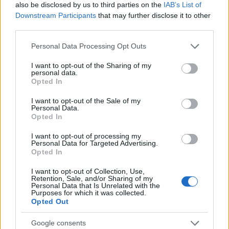
Színművészeti Akadémia
Valahol Szecsuánban
also be disclosed by us to third parties on the
IAB’s List of
című előadása újszemléletű szövegkönyvének
Downstream Participants
that may further disclose it to other
megalkotásáért.
third parties.
Please note that this website/app uses one or more Google
•
Dr. Nagy Szilárd, Kisvárda város alpolgármesterének
Personal Data Processing Opt Outs
services and may gather and store information including but
díját
TRILL
ZSOLT
a
beregszászi Illyés Gyula
not limited to your visit or usage behaviour. You may click to
I want to opt-out of the Sharing of my
Magyar Nemzeti Színház
tagja kapja a
Három
personal data.
grant or deny consent to Google and its third-party tags to
nővérben
nyújtott átütő erejü és árnyalt Szoljoníj -
Opted In
use your data for below specified purposes in below Google
alakításáért.
consent section.
I want to opt-out of the Sale of my
Personal Data.
• A
Kisvárdai Várszínház és Művészetek Háza díját
B.
Opted In
FÜLÖP
ERZSÉBET
alakításaiért, különös tekintettel
a
Marosvásárhelyi Színművészeti Akadémiai
I want to opt-out of processing my
Personal Data for Targeted Advertising.
Műhely
Valahol Szecsuánban
kettős szerepének
Opted In
megformálásáért.
I want to opt-out of Collection, Use,
Retention, Sale, and/or Sharing of my
• A
Kisvárdai Várszínház és Művészetek Háza díját
Personal Data that Is Unrelated with the
TOMPA KLÁRA
a
Marosvásárhelyi Nemzeti
Purposes for which it was collected.
Színház Tompa Miklós Társulata
Opted Out
Cseresznyéskert
Ranyevszkaja
és a
Google consents
Marosvásárhelyi Színművészeti Akadémiai