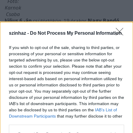
Fotó:
Karnok
Csaba
Július 6 -án
csütörtökön, 19 órakor
Nagy Bandó
András
író lesz
Váradi
Júlia
vendége,
beszélgetőtársa.
szinhaz -
Do Not Process My Personal Information
A sokak által kedvelt, népszerű író, humorista,
előadóművészt sokáig a legtöbben humorista
If you wish to opt-out of the sale, sharing to third parties, or
oldaláról ismerték, emlegették. Ám
Nagy Bandó
processing of your personal or sensitive information for
András
valójában nagyon sokszínű és magát sok
targeted advertising by us, please use the below opt-out
területen kipróbált író. Az eddig megjelent 13
section to confirm your selection. Please note that after your
könyve között többek között megtalálhatjuk a jól
opt-out request is processed you may continue seeing
ismert humoreszkeket, drámai
interest-based ads based on personal information utilized by
dokumentumkönyvet, verses gyermeklexikont.
us or personal information disclosed to third parties prior to
your opt-out. You may separately opt-out of the further
András könyvének két kötetében a szerző Istenről, az
disclosure of your personal information by third parties on the
ateizmusról, az élethez és halálhoz fűződő
IAB’s list of downstream participants. This information may
viszonyáról ír, majd Ételekről, életekről című
also be disclosed by us to third parties on the
IAB’s List of
könyvében gasztronómiai tudását csillogtatja meg,
Downstream Participants
that may further disclose it to other
és Orfűhöz fűződő szeretetéről is olvashatunk. 333
third parties.
Ha IQ- ját az általa készített fotók illusztrálják,
gyermekverseskönyveit pedig saját készítésű rajzai.
Please note that this website/app uses one or more Google