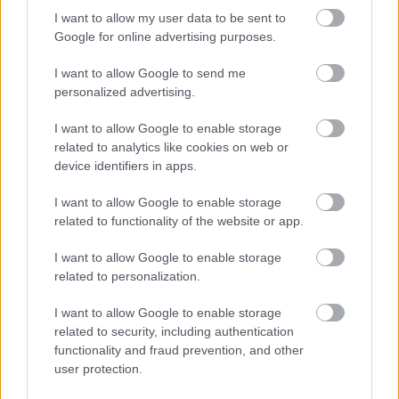
Csáki Judit
vendége.
I want to allow my user data to be sent to
Koltai Róbert
a háború legnehezebb évében, 1943-
Google for online advertising purposes.
ban született. Bevallása szerint azért tanult meg
négy éves korában olvasni, hogy kedvére
I want to allow Google to send me
böngészhesse a Népsportot... A futball iránti
personalized advertising.
szeretetét édesapjának köszönheti, mint azt is, hogy
hamar belátta, nem a futball az a terület, amiben
I want to allow Google to enable storage
kiteljesedhet. Bezzeg a színjátszás! Tizenkét éves
related to analytics like cookies on web or
korában nyerte az első szavalóversenyt s onnantól
device identifiers in apps.
lelkesedése töretlen volt a színi pálya felé. A
Színművészeti Főiskolára második
I want to allow Google to enable storage
nekirugaszkodásra sikerült bekerülnie. Az első
related to functionality of the website or app.
színházi sikere e vizsgaelőadás; a Gondnok volt:
- Akkor elkapott valami - vallja Koltai - ami azóta is
I want to allow Google to enable storage
sodor tovább újabb szerepek, rendezések később a
related to personalization.
film felé.
I want to allow Google to enable storage
Számos emlékezetes színházi, filmes játékáról és
related to security, including authentication
rendezéséről, pályájáról, terveiről vall majd e
functionality and fraud prevention, and other
vasárnap estén
Csáki Juditnak
és mindenkinek, aki
user protection.
a Pódiumot választja esti programul.
"Vannak néhányan, akik különösen fontosak a