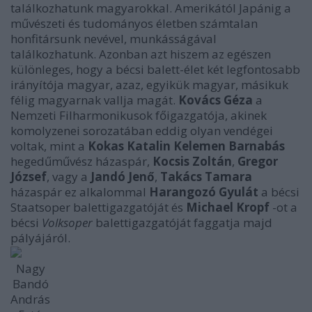
találkozhatunk magyarokkal. Amerikától Japánig a
művészeti és tudományos életben számtalan
honfitársunk nevével, munkásságával
találkozhatunk. Azonban azt hiszem az egészen
különleges, hogy a bécsi balett-élet két legfontosabb
irányítója magyar, azaz, egyikük magyar, másikuk
félig magyarnak vallja magát.
Kovács Géza
a
Nemzeti Filharmonikusok főigazgatója, akinek
komolyzenei sorozatában eddig olyan vendégei
voltak, mint a
Kokas Katalin Kelemen Barnabás
hegedűművész házaspár,
Kocsis Zoltán
,
Gregor
József
, vagy a
Jandó Jenő
,
Takács Tamara
házaspár ez alkalommal
Harangozó Gyulát
a bécsi
Staatsoper balettigazgatóját és
Michael Kropf
-ot a
bécsi
Volksoper
balettigazgatóját faggatja majd
pályájáról.
Nagy
Bandó
András