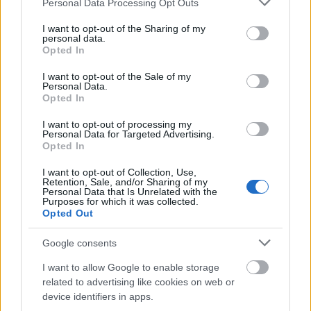
Personal Data Processing Opt Outs
Az esti beszélgetésen most megjelent könyvéről, a
services and may gather and store information including but
Sosem volt Toscana című regényről is hallhatunk
not limited to your visit or usage behaviour. You may click to
I want to opt-out of the Sharing of my
personal data.
majd.
grant or deny consent to Google and its third-party tags to
Opted In
Mindezen túl még a fafaragás és a sport is közel
use your data for below specified purposes in below Google
állnak hozzá, melyeket lakóhelyén Orfűn, nagy
consent section.
I want to opt-out of the Sale of my
lelkesedéssel gyakorol. Természetszeretete
Personal Data.
Opted In
megjelenik írásaiban:
I want to opt-out of processing my
"Nem számít küllem?
Personal Data for Targeted Advertising.
Próbáld meg: dörzsöld csak le
Opted In
a lepke szárnyát!"
I want to opt-out of Collection, Use,
Retention, Sale, and/or Sharing of my
Personal Data that Is Unrelated with the
Purposes for which it was collected.
Koltai
Opted Out
Róbert
fotó:
Google consents
Gacsádi
Albert
I want to allow Google to enable storage
Július 9 -én
related to advertising like cookies on web or
vasárnap, 19 órától újra
Színészklub
,
device identifiers in apps.
melynek keretében
Koltai Róbert
színművész lesz