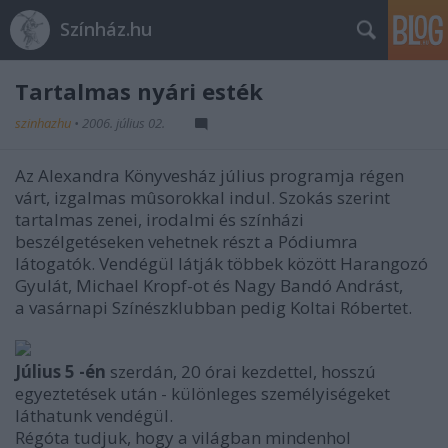
Színház.hu
Tartalmas nyári esték
szinhazhu
•
2006. július 02.
Az Alexandra Könyvesház július programja régen
várt, izgalmas mûsorokkal indul. Szokás szerint
tartalmas zenei, irodalmi és színházi
beszélgetéseken vehetnek részt a Pódiumra
látogatók. Vendégül látják többek között Harangozó
Gyulát, Michael Kropf-ot és Nagy Bandó Andrást,
a vasárnapi Színészklubban pedig Koltai Róbertet.
Július 5 -én
szerdán, 20 órai kezdettel, hosszú
egyeztetések után - különleges személyiségeket
láthatunk vendégül.
Régóta tudjuk, hogy a világban mindenhol