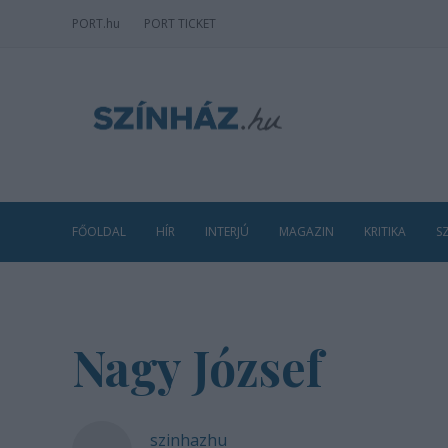
PORT
.hu
PORT TICKET
FŐOLDAL
HÍR
INTERJÚ
MAGAZIN
KRITIKA
S
Nagy József
szinhazhu