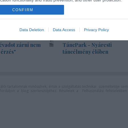
CONFIRM
Data Deletion
Data Access
Privacy Policy
évadot zárni nem
TáncPark - Nyáresti
 érzés"
táncélmény élőben
lói tartalomnak minősülnek, értük a
szolgáltatás technikai
üzemeltetője sem
n forduljon a blog szerkesztőjéhez. Részletek a
Felhasználási feltételekben