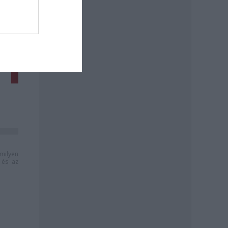
milyen
és az