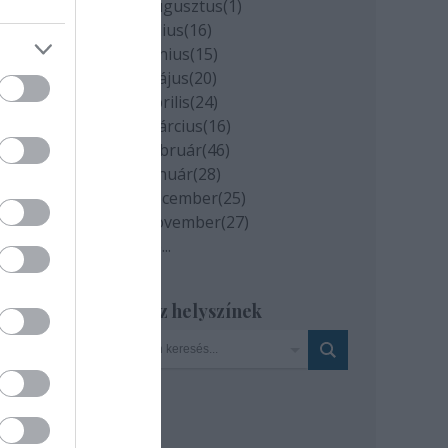
2020 augusztus
(
1
)
2020 július
(
16
)
ívva.
2020 június
(
15
)
tója
2020 május
(
20
)
2020 április
(
24
)
2020 március
(
16
)
2020 február
(
46
)
2020 január
(
28
)
áz.hu
2019 december
(
25
)
2019 november
(
27
)
Tovább
...
Szinház helyszínek