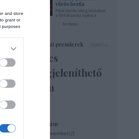
vörös bestia
Pikali Gerda talpig vörösben,
er and store
a férfiak pedig nyakig a
to grant or
pácban - az Újszínházban!
hirdetés
ed purposes
quel
Színházi premierek
ája a
Nincs
megjeleníthető
elem
Archívum
2020 november
(
2
)