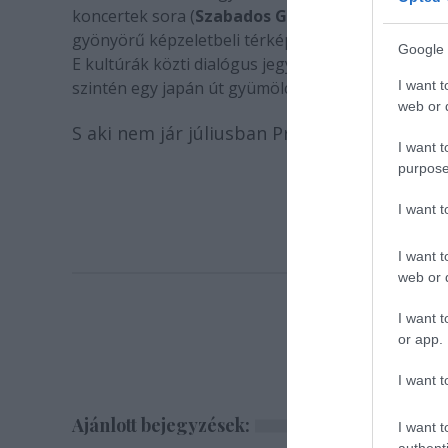
koncertek sora (
Szabados György
meghívását kül
gyönyörű képzeletbeli térképén az előadások unive
Google 
E kultúrák közti dialógus jegyében a jövő évi meg
I want t
szintén egy japán út gyümölcse, ottani színészekk
web or d
S aki nem jár júliusban Provence-ban, pót
I want t
purpose
I want 
I want t
web or d
I want t
or app.
I want t
Ajánlott bejegyzések:
I want t
authenti