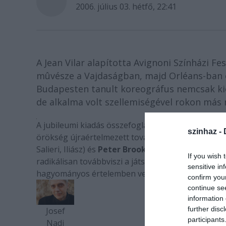
2006. július 03. hétfő, 22:41
A Jean Vilar alapította Avignoni Színházi Fe
mûvésze a Vajdaságban, majd Orléans-ban é
Budapesten tanult koreográfus nemcsak kie
de alkalma volt szellemiségével rokon más
A jubileumi kiadás összefoglalható a modernitás, í
szinhaz -
örökség újraértelmezett továbbvitele fogalomk
Salieri, Iliász) és
Peter Brook
(Sizwe Banzi halott)
If you wish 
radikálisan továbbviszi a játszók, a test előtérb
sensitive in
hagyományos értelemben vett színdarab Gorkij 
confirm you
continue se
information 
further disc
Josef
participants
Nadj