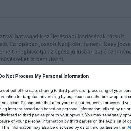
sztivál hatvanadik születésnapi kiadásának társult
lõ, Európában Joseph Nadj-ként ismert Nagy József
melt meghívottja az egész júliusban zajló szemléne
 mûvészeket is bemutatni.
gy saját színpadi nyelv kialakítása, ugyanakkor a színházi
Do Not Process My Personal Information
örében. Nagy mesterek és hagyományok,
Vasziljev
(Mozart é
 meghívása is ennek köszönhető. A 2006-os Fesztivál azért
to opt-out of the sale, sharing to third parties, or processing of your per
e helyezését a színpadon a szövegekkel szemben; az egyetlen
formation for targeted advertising by us, please use the below opt-out s
Barbárokja
Eric
Lacascade
rendezésében.
r selection. Please note that after your opt-out request is processed y
eing interest-based ads based on personal information utilized by us or
disclosed to third parties prior to your opt-out. You may separately opt-
losure of your personal information by third parties on the IAB’s list of
. This information may also be disclosed by us to third parties on the
IA