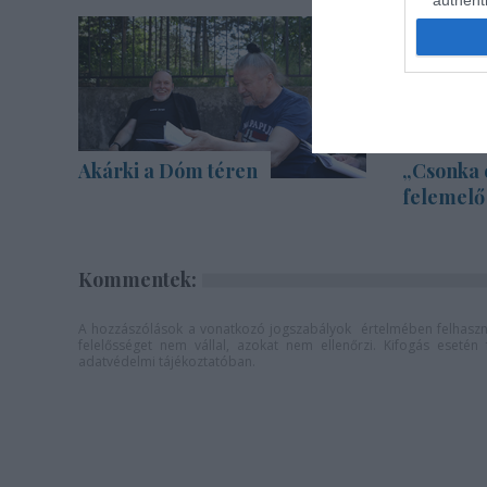
Akárki a Dóm téren
„Csonka 
felemelő
Kommentek:
A hozzászólások a
vonatkozó jogszabályok
értelmében felhaszná
felelősséget nem vállal, azokat nem ellenőrzi. Kifogás eseté
adatvédelmi tájékoztatóban
.