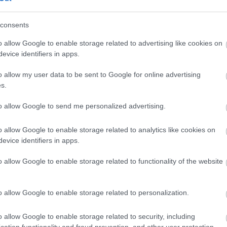
önösen fontosnak érezte Nagy). A plakát hátoldalának
rzuma rajzolja ki a kontinenseket, egész Föld körüli útra h
consents
hívott színházi ember,
Frédéric Fisbach
rendező idei bemuta
o allow Google to enable storage related to advertising like cookies on
el, szöveggel.
evice identifiers in apps.
olhat a szeptemberi
Jel-fesztiválon Debrecenben.
o allow my user data to be sent to Google for online advertising
s.
Csete Borbála / Szính
to allow Google to send me personalized advertising.
o allow Google to enable storage related to analytics like cookies on
evice identifiers in apps.
o allow Google to enable storage related to functionality of the website
o allow Google to enable storage related to personalization.
o allow Google to enable storage related to security, including
cation functionality and fraud prevention, and other user protection.