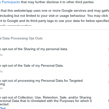
Participants
that may further disclose it to other third parties.
 that this website/app uses one or more Google services and may gath
including but not limited to your visit or usage behaviour. You may click 
 to Google and its third-party tags to use your data for below specifi
ogle consent section.
z Asobu (japánul ’játék’) előadással, illetve a
Mi
Dobléval szerepel Avignon-ban, kettejük közös munk
l Data Processing Opt Outs
o opt-out of the Sharing of my personal data.
In
o opt-out of the Sale of my Personal Data.
In
to opt-out of processing my Personal Data for Targeted
ing.
In
o opt-out of Collection, Use, Retention, Sale, and/or Sharing
ersonal Data that Is Unrelated with the Purposes for which it
lected.
sságát a kísérőprogram biztosítja, dzsezz improvizációk,
Out