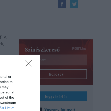
. A
k,
Színészkereső
s
Keresés
sonal or
ection to
ou may
 personal
Jegyvásárlás
out of the
 downstream
B’s List of
Vaszary János: A