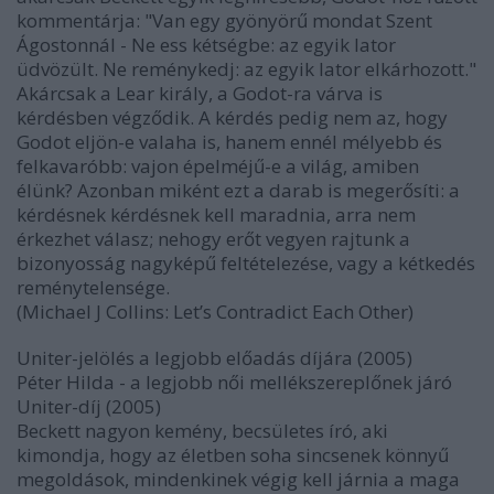
kommentárja: "Van egy gyönyörű mondat Szent
Ágostonnál - Ne ess kétségbe: az egyik lator
üdvözült. Ne reménykedj: az egyik lator elkárhozott."
Akárcsak a Lear király, a Godot-ra várva is
kérdésben végződik. A kérdés pedig nem az, hogy
Godot eljön-e valaha is, hanem ennél mélyebb és
felkavaróbb: vajon épelméjű-e a világ, amiben
élünk? Azonban miként ezt a darab is megerősíti: a
kérdésnek kérdésnek kell maradnia, arra nem
érkezhet válasz; nehogy erőt vegyen rajtunk a
bizonyosság nagyképű feltételezése, vagy a kétkedés
reménytelensége.
(Michael J Collins: Let’s Contradict Each Other)
Uniter-jelölés a legjobb előadás díjára (2005)
Péter Hilda - a legjobb női mellékszereplőnek járó
Uniter-díj (2005)
Beckett nagyon kemény, becsületes író, aki
kimondja, hogy az életben soha sincsenek könnyű
megoldások, mindenkinek végig kell járnia a maga