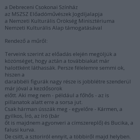
a Debreceni Csokonai Színház
az MSZSZ Előadóművészek Jogdíjalapja
a Nemzeti Kulturális Örökség Minisztériuma
Nemzeti Kulturális Alap támogatásával
Rendező a műről:
Terveink szerint az előadás elején megöljük a
közönséget, hogy aztán a továbbiakat már
halottként láthassák. Persze félelemre semmi ok,
hiszen a
darabbéli figurák nagy része is jobblétre szenderül
már jóval a kezdősorok
előtt. Aki meg nem - például a főhős - az is
pillanatok alatt erre a sorsa jut.
Csak hárman ússzák meg - egyelőre - Kármen, a
gyilkos, Író, az író (bár
őt is majdnem agyonveri a címszereplő) és Bucika, a
falusi kurva.
De csitt, a sztoriról ennyit, a többiről majd helyben.