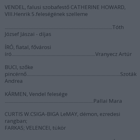
VENDEL, falusi szobafestő CATHERINE HOWARD,
VIII.Henrik 5.feleségének szelleme
......................................................................................Tóth
József Jászai - díjas
ÍRÓ, fiatal, fővárosi
író...................................................................Vranyecz Artúr
BUCI, szőke
pincérnő...........................................................................Szoták
Andrea
KÁRMEN, Vendel felesége
.......................................................................Pallai Mara
CURTIS W.CSIGA-BIGA LeMAY, démon, ezredesi
rangban;
FARKAS; VELENCEI, tükör