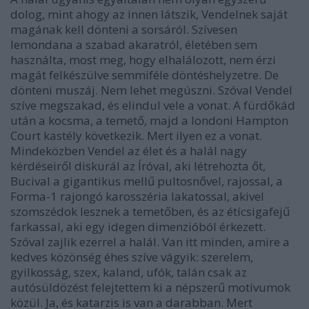
dolog, mint ahogy az innen látszik, Vendelnek saját
magának kell dönteni a sorsáról. Szívesen
lemondana a szabad akaratról, életében sem
használta, most meg, hogy elhalálozott, nem érzi
magát felkészülve semmiféle döntéshelyzetre. De
dönteni muszáj. Nem lehet megúszni. Szóval Vendel
szíve megszakad, és elindul vele a vonat. A fürdőkád
után a kocsma, a temető, majd a londoni Hampton
Court kastély következik. Mert ilyen ez a vonat.
Mindeközben Vendel az élet és a halál nagy
kérdéseiről diskurál az Íróval, aki létrehozta őt,
Bucival a gigantikus mellű pultosnővel, rajossal, a
Forma-1 rajongó karosszéria lakatossal, akivel
szomszédok lesznek a temetőben, és az étícsigafejű
farkassal, aki egy idegen dimenzióból érkezett.
Szóval zajlik ezerrel a halál. Van itt minden, amire a
kedves közönség éhes szíve vágyik: szerelem,
gyilkosság, szex, kaland, ufók, talán csak az
autósüldözést felejtettem ki a népszerű motívumok
közül. Ja, és katarzis is van a darabban. Mert