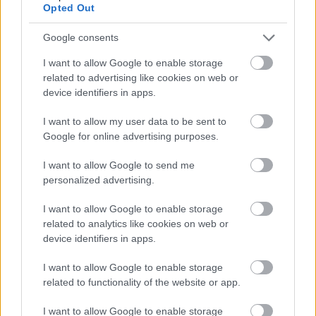
munkafolyamat célja.
Opted Out
A diákok két hét szövegelemzés után szabadon
inspirálódva a színmű alapján etűdöket hoztak létre.
Google consents
"Arra akartam rávenni őket, hogy ne bábként
I want to allow Google to enable storage
tekintsék magukat egy rendező kezében, hanem
related to advertising like cookies on web or
próbálják magukat önálló alkotóként definiálni." -
device identifiers in apps.
mondta Schilling Árpád, akivel Zsámbékon a 90 - es
évek közepétől előbb színjátszóként, aztán színjátszó
I want to allow my user data to be sent to
rendezőként találkoztunk. Főiskolai hallgatóként itt
Google for online advertising purposes.
hozta létre első átütő sikerét Brecht Baaljának
zsámbéki bemutatójával.
I want to allow Google to send me
Aztán már a Krétakör Színházzal zsámbékon
personalized advertising.
született a Szerelem, vagy amit akartok című
előadás. Itt készültek azok a műhelygyakorlatok,
I want to allow Google to enable storage
amiből a Munkáscirkusz született, valamint a
related to analytics like cookies on web or
Hazám, hazám zsámbéki változata.
device identifiers in apps.
Most legújabb szerepkörében, mint tanár
mutatkozik be Máté Gábor osztályának
I want to allow Google to enable storage
színésznövendékeivel.
related to functionality of the website or app.
I want to allow Google to enable storage