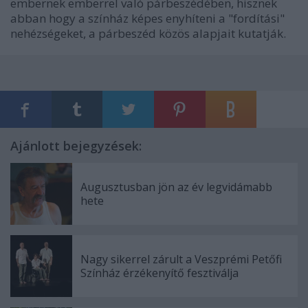
embernek emberrel való párbeszédében, hisznek
abban hogy a színház képes enyhíteni a "fordítási"
nehézségeket, a párbeszéd közös alapjait kutatják.
Ajánlott bejegyzések:
Augusztusban jön az év legvidámabb
hete
Nagy sikerrel zárult a Veszprémi Petőfi
Színház érzékenyítő fesztiválja