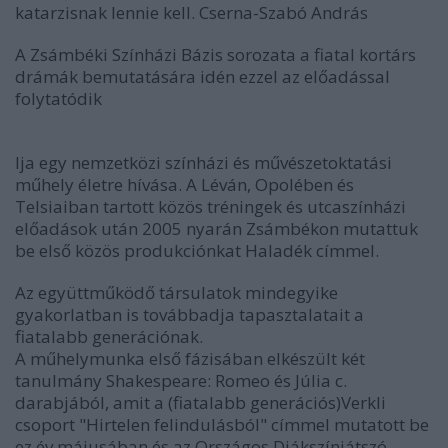
katarzisnak lennie kell. Cserna-Szabó András
A Zsámbéki Színházi Bázis sorozata a fiatal kortárs
drámák bemutatására idén ezzel az előadással
folytatódik
lja egy nemzetközi színházi és művészetoktatási
műhely életre hívása. A Léván, Opolében és
Telsiaiban tartott közös tréningek és utcaszínházi
előadások után 2005 nyarán Zsámbékon mutattuk
be első közös produkciónkat Haladék címmel.
Az együttműködő társulatok mindegyike
gyakorlatban is továbbadja tapasztalatait a
fiatalabb generációnak.
A műhelymunka első fázisában elkészült két
tanulmány Shakespeare: Romeo és Júlia c.
darabjából, amit a (fiatalabb generációs)Verkli
csoport "Hirtelen felindulásból" címmel mutatott be
ez év májusában és az Országos Diákszínjátszó