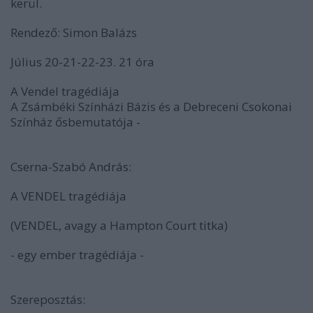
kerül.
Rendező: Simon Balázs
Július 20-21-22-23. 21 óra
A Vendel tragédiája
A Zsámbéki Színházi Bázis és a Debreceni Csokonai
Színház ősbemutatója -
Cserna-Szabó András:
A VENDEL tragédiája
(VENDEL, avagy a Hampton Court titka)
- egy ember tragédiája -
Szereposztás: