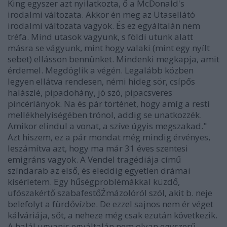
King egyszer azt nyilatkozta, ő a McDonald's
irodalmi változata. Akkor én meg az Utasellátó
irodalmi változata vagyok. És ez egyáltalán nem
tréfa. Mind utasok vagyunk, s földi utunk alatt
másra se vágyunk, mint hogy valaki (mint egy nyílt
sebet) ellásson bennünket. Mindenki megkapja, amit
érdemel. Megdöglik a végén. Legalább közben
legyen ellátva rendesen, némi hideg sör, csípős
halászlé, pipadohány, jó szó, pipacsveres
pincérlányok. Na és pár történet, hogy amíg a resti
mellékhelyiségében trónol, addig se unatkozzék.
Amikor elindul a vonat, a szíve úgyis megszakad."
Azt hiszem, ez a pár mondat még mindig érvényes,
leszámítva azt, hogy ma már 31 éves szentesi
emigráns vagyok. A Vendel tragédiája című
színdarab az első, és eleddig egyetlen drámai
kísérletem. Egy hűségproblémákkal küzdő,
ufószakértő szabafestőŹmázolóról szól, akit b. neje
belefolyt a fürdővízbe. De ezzel sajnos nem ér véget
kálváriája, sőt, a neheze még csak ezután következik.
A halál ugyanis egyáltalán nem olyan egyszerű