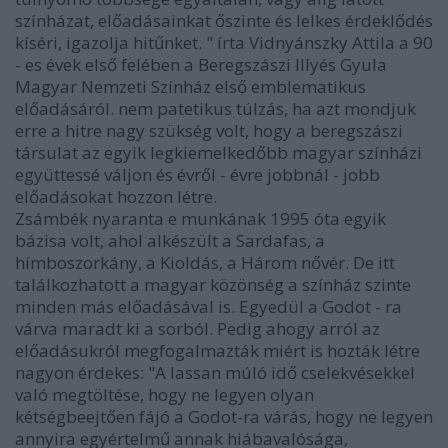
színházat, előadásainkat őszinte és lelkes érdeklődés
kíséri, igazolja hitűnket. " írta Vidnyánszky Attila a 90
- es évek első felében a Beregszászi Illyés Gyula
Magyar Nemzeti Színház első emblematikus
előadásáról. nem patetikus túlzás, ha azt mondjuk
erre a hitre nagy szükség volt, hogy a beregszászi
társulat az egyik legkiemelkedőbb magyar színházi
együttessé váljon és évről - évre jobbnál - jobb
előadásokat hozzon létre.
Zsámbék nyaranta e munkának 1995 óta egyik
bázisa volt, ahol alkészült a Sardafas, a
hímboszorkány, a Kioldás, a Három nővér. De itt
találkozhatott a magyar közönség a színház szinte
minden más előadásával is. Egyedül a Godot - ra
várva maradt ki a sorból. Pedig ahogy arról az
előadásukról megfogalmazták miért is hozták létre
nagyon érdekes: "A lassan múló idő cselekvésekkel
való megtöltése, hogy ne legyen olyan
kétségbeejtően fájó a Godot-ra várás, hogy ne legyen
annyira egyértelmű annak hiábavalósága,