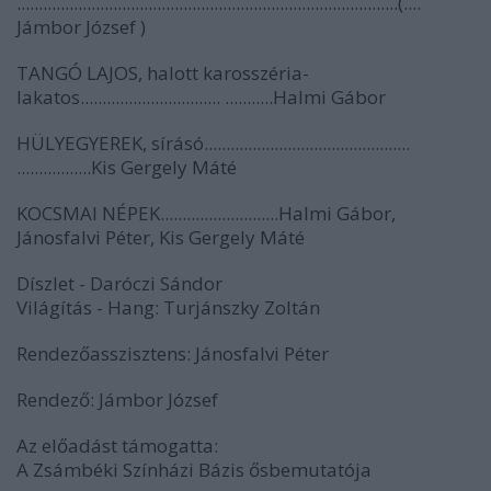
.......................................................................................(....
Jámbor József )
TANGÓ LAJOS, halott karosszéria-
lakatos................................ ...........Halmi Gábor
HÜLYEGYEREK, sírásó...............................................
.................Kis Gergely Máté
KOCSMAI NÉPEK...........................Halmi Gábor,
Jánosfalvi Péter, Kis Gergely Máté
Díszlet - Daróczi Sándor
Világítás - Hang: Turjánszky Zoltán
Rendezőasszisztens: Jánosfalvi Péter
Rendező: Jámbor József
Az előadást támogatta:
A Zsámbéki Színházi Bázis ősbemutatója