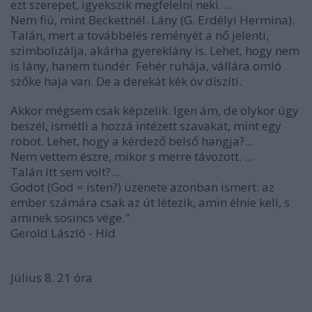
ezt szerepet, igyekszik megfelelni neki. ...
Nem fiú, mint Beckettnél. Lány (G. Erdélyi Hermina).
Talán, mert a továbbélés reményét a nő jelenti,
szimbolizálja, akárha gyereklány is. Lehet, hogy nem
is lány, hanem tündér. Fehér ruhája, vállára omló
szőke haja van. De a derekát kék öv díszíti.
Akkor mégsem csak képzelik. Igen ám, de olykor úgy
beszél, ismétli a hozzá intézett szavakat, mint egy
robot. Lehet, hogy a kérdező belső hangja?...
Nem vettem észre, mikor s merre távozott. ...
Talán itt sem volt?...
Godot (God = isten?) üzenete azonban ismert: az
ember számára csak az út létezik, amin élnie kell, s
aminek sosincs vége."
Gerold László - Híd
Július 8. 21 óra