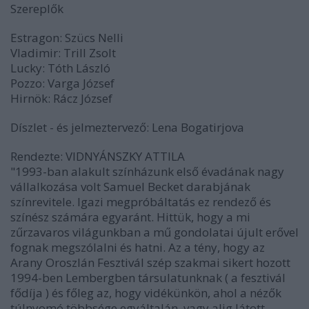
Szereplők
Estragon: Szücs Nelli
Vladimir: Trill Zsolt
Lucky: Tóth László
Pozzo: Varga József
Hirnök: Rácz József
Díszlet - és jelmeztervező: Lena Bogatirjova
Rendezte: VIDNYÁNSZKY ATTILA
"1993-ban alakult színházunk első évadának nagy
vállalkozása volt Samuel Becket darabjának
színrevitele. Igazi megpróbáltatás ez rendező és
színész számára egyaránt. Hittük, hogy a mi
zűrzavaros világunkban a mű gondolatai újult erővel
fognak megszólalni és hatni. Az a tény, hogy az
Arany Oroszlán Fesztivál szép szakmai sikert hozott
1994-ben Lembergben társulatunknak ( a fesztivál
fődíja ) és főleg az, hogy vidékünkön, ahol a nézők
túlnyomó többsége egyáltalán, vagy alig látott