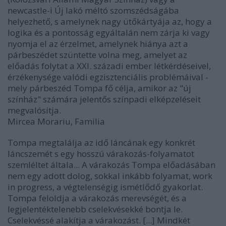
newcastle-i Új lakó méltó szomszédságába
helyezhető, s amelynek nagy ütőkártyája az, hogy a
logika és a pontosság egyáltalán nem zárja ki vagy
nyomja el az érzelmet, amelynek hiánya azt a
párbeszédet szüntette volna meg, amelyet az
előadás folytat a XXI. századi ember létkérdéseivel,
érzékenysége valódi egzisztenciális problémáival -
mely párbeszéd Tompa fő célja, amikor az "új
színház" számára jelentős színpadi elképzeléseit
megvalósítja.
Mircea Morariu, Familia
Tompa megtalálja az idő láncának egy konkrét
láncszemét s egy hosszú várakozás-folyamatot
szemléltet általa... A várakozás Tompa előadásában
nem egy adott dolog, sokkal inkább folyamat, work
in progress, a végtelenségig ismétlődő gyakorlat.
Tompa feloldja a várakozás merevségét, és a
legjelentéktelenebb cselekvésekké bontja le.
Cselekvéssé alakítja a várakozást. [...] Mindkét