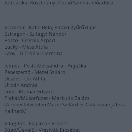
Szabadkai Kosztolányi Dezső Színház előadása
Vladimir - Kálló Béla, Pataki gyűrű díjas
Estragon - Szilágyi Nándor
Pozzo - Csernik Árpád
Lucky - Mess Attila
Lány - G.Erdélyi Hermina
Jelmez - Pesić Aleksandra - Anjuška
Zeneszerző - Mezei Szilárd
Díszlet - Úri Attila
Urbán András
Fotó - Molnár Edvárd
Plakát/Műsorfüzet - Markulik Balázs
(A zenei felvételen Mezei Szilárd és Csík István játéka
hallható.)
Világítás - Flajsman Róbert
Súgó/Ügyelő - Vrestyák Erzsébet