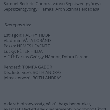
Samuel Beckett: Godotra várva (Sepsiszentgyörgy)
Sepsiszentgyörgyi Tamási Áron Színház előadása
Szereposztás:
Estragon: PÁLFFY TIBOR
Vladimir: VÁTA LÓRÁND
Pozzo: NEMES LEVENTE
Lucky: PÉTER HILDA
A FIÚ: Farkas György Nándor, Dobra Ferenc
Rendező: TOMPA GÁBOR
Díszlettervező: BOTH ANDRÁS
Jelmeztervező: BOTH ANDRÁS
A darab bizonyosság nélkül hagy bennünket,
akárcsak Beckett egyik leghíresebb, Godot-hoz fűzött