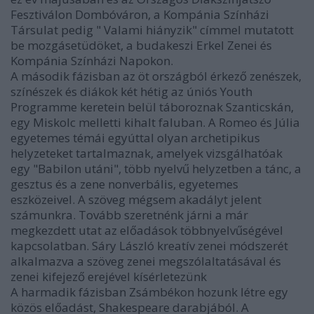
Fesztiválon Dombóváron, a Kompánia Színházi
Társulat pedig " Valami hiányzik" címmel mutatott
be mozgásetüdöket, a budakeszi Erkel Zenei és
Kompánia Színházi Napokon.
A második fázisban az öt országból érkező zenészek,
színészek és diákok két hétig az úniós Youth
Programme keretein belül táboroznak Szanticskán,
egy Miskolc melletti kihalt faluban. A Romeo és Júlia
egyetemes témái egyúttal olyan archetipikus
helyzeteket tartalmaznak, amelyek vizsgálhatóak
egy "Babilon utáni", több nyelvű helyzetben a tánc, a
gesztus és a zene nonverbális, egyetemes
eszközeivel. A szöveg mégsem akadályt jelent
számunkra. Tovább szeretnénk járni a már
megkezdett utat az előadások többnyelvűségével
kapcsolatban. Sáry László kreatív zenei módszerét
alkalmazva a szöveg zenei megszólaltatásával és
zenei kifejező erejével kísérletezünk
A harmadik fázisban Zsámbékon hozunk létre egy
közös előadást, Shakespeare darabjából. A