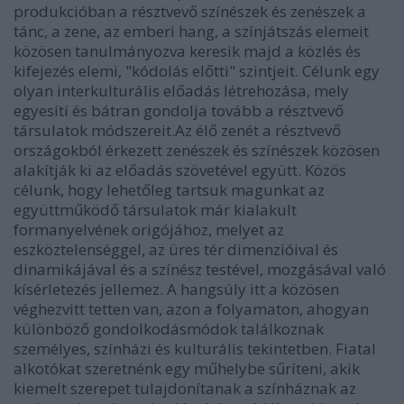
produkcióban a résztvevő színészek és zenészek a
tánc, a zene, az emberi hang, a színjátszás elemeit
közösen tanulmányozva keresik majd a közlés és
kifejezés elemi, "kódolás előtti" szintjeit. Célunk egy
olyan interkulturális előadás létrehozása, mely
egyesítí és bátran gondolja tovább a résztvevő
társulatok módszereit.Az élő zenét a résztvevő
országokból érkezett zenészek és színészek közösen
alakítják ki az előadás szövetével együtt. Közös
célunk, hogy lehetőleg tartsuk magunkat az
együttműködő társulatok már kialakult
formanyelvének origójához, melyet az
eszköztelenséggel, az üres tér dimenzióival és
dinamikájával és a színész testével, mozgásával való
kísérletezés jellemez. A hangsúly itt a közösen
véghezvitt tetten van, azon a folyamaton, ahogyan
különböző gondolkodásmódok találkoznak
személyes, színházi és kulturális tekintetben. Fiatal
alkotókat szeretnénk egy műhelybe sűríteni, akik
kiemelt szerepet tulajdonítanak a színháznak az