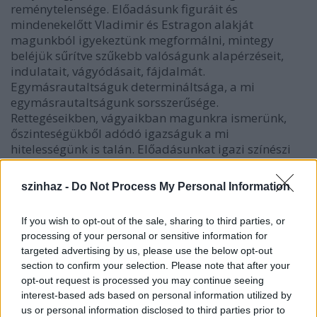
reménytelensége. Előadásunk figuráit és
mindenekelőtt Vladimir és Estragon alakját
magunkból igyekeztünk megformálni, mintegy
beléjük sűrítve szűkebb valóságunk alapérzéseit,
indulatait, vágyódásait, fájdalmát.
Egymásrautaltságuk determináltsága, a mi
egymásrautaltságunk sorsszerűsége.
Rettegéseikben, vágyaikban magunkra ismerünk,
őszinteségükből adódó igazságuk a mi
hitelességünk is talán. Előadásunkat igazi színészi
megnyilatkozásnak szántuk, olyan pillanatokat
kerestünk, amikor a színész lénye teljes egészében
szinhaz -
Do Not Process My Personal Information
azonossá válik a szereppel,szétválaszthatatla- nul
eggyé forrva, sorsunk közös. " S. Becket "Godot-ra
If you wish to opt-out of the sale, sharing to third parties, or
várva" Eltelt több, mint egy évtized az eredeti
processing of your personal or sensitive information for
bemutató óta. A felújítást még érdekesebbé teszi,
targeted advertising by us, please use the below opt-out
hogy felvállalt "önazonosságuk" 10 év elteltével
section to confirm your selection. Please note that after your
milyen is lett.
opt-out request is processed you may continue seeing
interest-based ads based on personal information utilized by
A szebeni előadás elmarad!
us or personal information disclosed to third parties prior to