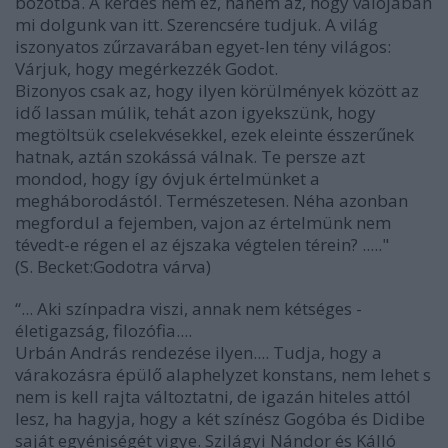
bozótba. A kérdés nem ez, hanem az, hogy valójában
mi dolgunk van itt. Szerencsére tudjuk. A világ
iszonyatos zűrzavarában egyet-len tény világos:
Várjuk, hogy megérkezzék Godot.
Bizonyos csak az, hogy ilyen körülmények között az
idő lassan múlik, tehát azon igyekszünk, hogy
megtöltsük cselekvésekkel, ezek eleinte ésszerűnek
hatnak, aztán szokássá válnak. Te persze azt
mondod, hogy így óvjuk értelmünket a
megháborodástól. Természetesen. Néha azonban
megfordul a fejemben, vajon az értelmünk nem
tévedt-e régen el az éjszaka végtelen térein? ....."
(S. Becket:Godotra várva)
“... Aki színpadra viszi, annak nem kétséges -
életigazság, filozófia....
Urbán András rendezése ilyen.... Tudja, hogy a
várakozásra épülő alaphelyzet konstans, nem lehet s
nem is kell rajta változtatni, de igazán hiteles attól
lesz, ha hagyja, hogy a két színész Gogóba és Didibe
saját egyéniségét vigye. Szilágyi Nándor és Kálló