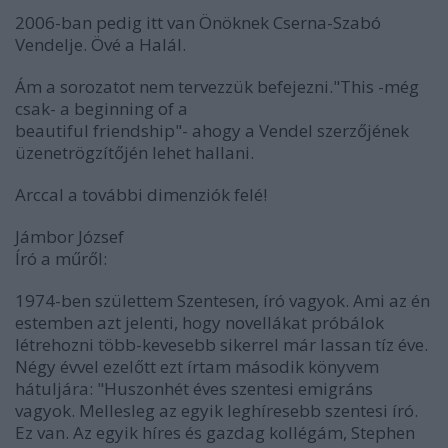
2006-ban pedig itt van Önöknek Cserna-Szabó
Vendelje. Övé a Halál.
Ám a sorozatot nem tervezzük befejezni."This -még
csak- a beginning of a
beautiful friendship"- ahogy a Vendel szerzőjének
üzenetrögzítőjén lehet hallani.
Arccal a további dimenziók felé!
Jámbor József
Író a műről:
1974-ben születtem Szentesen, író vagyok. Ami az én
estemben azt jelenti, hogy novellákat próbálok
létrehozni több-kevesebb sikerrel már lassan tíz éve.
Négy évvel ezelőtt ezt írtam második könyvem
hátuljára: "Huszonhét éves szentesi emigráns
vagyok. Mellesleg az egyik leghíresebb szentesi író.
Ez van. Az egyik híres és gazdag kollégám, Stephen