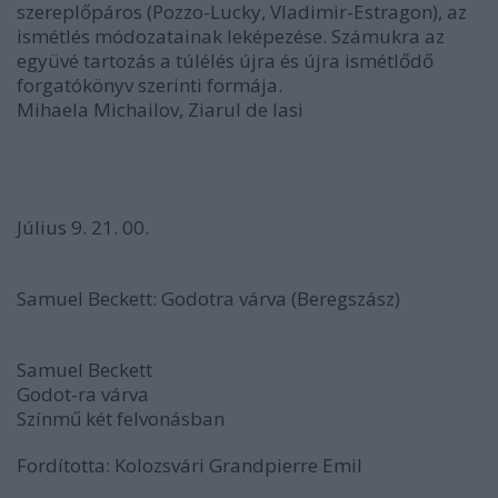
szereplőpáros (Pozzo-Lucky, Vladimir-Estragon), az
ismétlés módozatainak leképezése. Számukra az
együvé tartozás a túlélés újra és újra ismétlődő
forgatókönyv szerinti formája.
Mihaela Michailov, Ziarul de Iasi
Július 9. 21. 00.
Samuel Beckett: Godotra várva (Beregszász)
Samuel Beckett
Godot-ra várva
Színmű két felvonásban
Fordította: Kolozsvári Grandpierre Emil