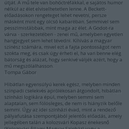
útját. A mű tele van bohóctréfákkal, e sajátos humor
nélkül az élet elviselhetetlen lenne. A Beckett-
előadásokon rengeteget lehet nevetni, persze
másként mint egy olcsó kabaréban. Semmivel sem
pesszimistábbak, mint maga az élet. A Godot-ra
várva - szerkezetében - zenei mű, amelyben egyetlen
hangjegyet sem lehet tévedni. Kihívás a magyar
színész számára, mivel ezt a fajta pontosságot nem
szokta meg, és csak úgy érheti el, ha van benne elég
bátorság és alázat, hogy senkivé váljék azért, hogy a
mű megszólalhasson.
Tompa Gábor
Hibátlan egyensúlyú kerek egész, melyben minden
színpadi cselekvés aprólékosan átgondolt, hibátlan
színházi logikára épül, melyben semmi sem
alaptalan, sem fölösleges, de nem is hiányzik belőle
semmi. Úgy az idei színházi évad, mint a rendező
pályafutása szempontjából jelentős előadás, amely
jellegében talán a kolozsvári Kopasz énekesnő
(Kolozsvári Állami Magyar Színház) vagy a