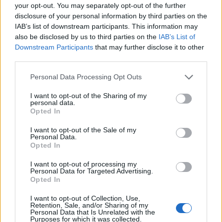
your opt-out. You may separately opt-out of the further
Július 8-9. 21 óra
disclosure of your personal information by third parties on the
IAB’s list of downstream participants. This information may
Mission impossible
also be disclosed by us to third parties on the
IAB’s List of
-Etüdök Shakespeare Hamletje nyomán-
Downstream Participants
that may further disclose it to other
third parties.
Please note that this website/app uses one or more Google
Personal Data Processing Opt Outs
Szereplők: Cs. Tóth Simon, Horváth Sándor, Kovács
services and may gather and store information including but
Judit Katalin, Lass Bea, O. Szabó Soma, Ötvös
not limited to your visit or usage behaviour. You may click to
I want to opt-out of the Sharing of my
personal data.
András, Pálmai Anna, Polgár Péter, Sruff Milán,
grant or deny consent to Google and its third-party tags to
Opted In
Urbankovics Júlia, Zrinyi Gál Vince
use your data for below specified purposes in below Google
consent section.
I want to opt-out of the Sale of my
Rendező: Schilling Árpád
Personal Data.
Opted In
Actor s Stúdió és a Zsámbéki Színházi Bázis
előadása
I want to opt-out of processing my
Personal Data for Targeted Advertising.
Opted In
Máté Gábor harmadéves színész osztálya Schilling
I want to opt-out of Collection, Use,
Árpád vezetésével Shakespeare Hamletjén dolgozott.
Retention, Sale, and/or Sharing of my
A darab megértése és nem interpretálása volt a
Personal Data that Is Unrelated with the
Purposes for which it was collected.