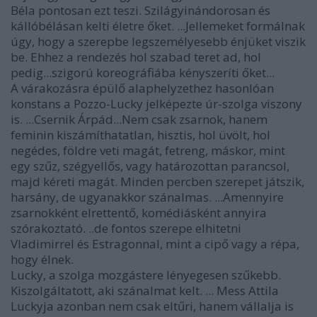
Béla pontosan ezt teszi. Szilágyinándorosan és
kállóbélásan kelti életre őket. ...Jellemeket formálnak
úgy, hogy a szerepbe legszemélyesebb énjüket viszik
be. Ehhez a rendezés hol szabad teret ad, hol
pedig...szigorú koreográfiába kényszeríti őket...
A várakozásra épülő alaphelyzethez hasonlóan
konstans a Pozzo-Lucky jelképezte úr-szolga viszony
is. ...Csernik Árpád...Nem csak zsarnok, hanem
feminin kiszámíthatatlan, hisztis, hol üvölt, hol
negédes, földre veti magát, fetreng, máskor, mint
egy szűz, szégyellős, vagy határozottan parancsol,
majd kéreti magát. Minden percben szerepet játszik,
harsány, de ugyanakkor szánalmas. ...Amennyire
zsarnokként elrettentő, komédiásként annyira
szórakoztató. ..de fontos szerepe elhitetni
Vladimirrel és Estragonnal, mint a cipő vagy a répa,
hogy élnek.
Lucky, a szolga mozgástere lényegesen szűkebb.
Kiszolgáltatott, aki szánalmat kelt. ... Mess Attila
Luckyja azonban nem csak eltűri, hanem vállalja is