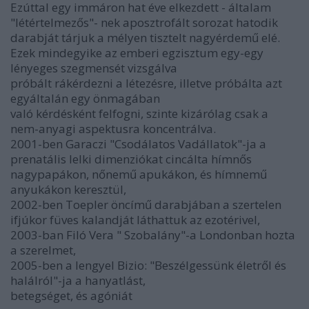
Ezúttal egy immáron hat éve elkezdett - általam
"létértelmezős"- nek aposztrofált sorozat hatodik
darabját tárjuk a mélyen tisztelt nagyérdemű elé.
Ezek mindegyike az emberi egzisztum egy-egy
lényeges szegmensét vizsgálva
próbált rákérdezni a létezésre, illetve próbálta azt
egyáltalán egy önmagában
való kérdésként felfogni, szinte kizárólag csak a
nem-anyagi aspektusra koncentrálva.
2001-ben Garaczi "Csodálatos Vadállatok"-ja a
prenatális lelki dimenziókat cincálta hímnős
nagypapákon, nőnemű apukákon, és hímnemű
anyukákon keresztül,
2002-ben Toepler öncímű darabjában a szertelen
ifjúkor füves kalandját láthattuk az ezotérivel,
2003-ban Filó Vera " Szobalány"-a Londonban hozta
a szerelmet,
2005-ben a lengyel Bizio: "Beszélgessünk életről és
halálról"-ja a hanyatlást,
betegséget, és agóniát