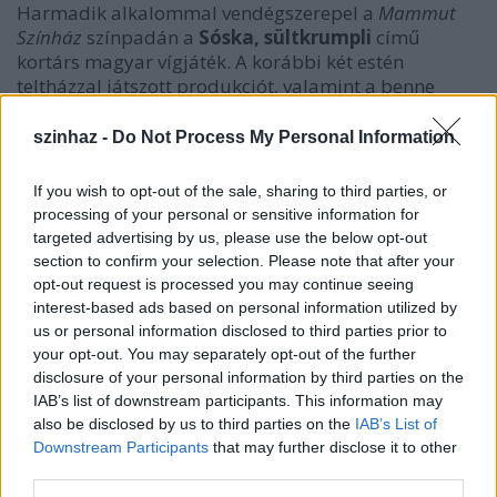
Harmadik alkalommal vendégszerepel a
Mammut
Színház
színpadán a
Sóska, sültkrumpli
című
kortárs magyar vígjáték. A korábbi két estén
teltházzal játszott produkciót, valamint a benne
szereplő három remek színészt -
Juhász Illést, Orosz
Róbertet és Tóth Józsefet
- idén július 11-én,
szinhaz -
Do Not Process My Personal Information
kedden láthatja a közönség. Az előadás témája
(amihez minden embert ért): a foci. És a cipő
If you wish to opt-out of the sale, sharing to third parties, or
(amiben mindannyian járunk): a szöges cipő. Ahogy
processing of your personal or sensitive information for
azt is tudjuk, hogy legtöbb focista a kapuba szeretne
targeted advertising by us, please use the below opt-out
találni - különösen, ha nagyon fontos meccsről van
section to confirm your selection. Please note that after your
szó. De mit akarhat élete legfontosabb mérkőzésén
opt-out request is processed you may continue seeing
egy játékvezető?
interest-based ads based on personal information utilized by
us or personal information disclosed to third parties prior to
Különleges zenei kalandozásban vehetnek részt
your opt-out. You may separately opt-out of the further
mindazok, akik július 18-ra, keddre váltanak jegyet
disclosure of your personal information by third parties on the
Zsédenyi Adrienn
A zongorista és én
című
IAB’s list of downstream participants. This information may
előadóestjére.
Zséda
- tavalyelőtti teltházas
also be disclosed by us to third parties on the
IAB’s List of
előadásához híven - olyan dalokat fog énekelni,
Downstream Participants
that may further disclose it to other
third parties.
amelyek különösen kedvesek neki: dzsessz-