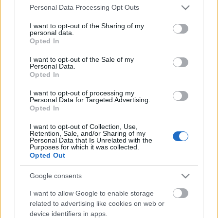
sztenderdeket, francia sanzonokat, spirituálékat és
Please note that this website/app uses one or more Google
Personal Data Processing Opt Outs
saját slágereket - szóval mindent, ami eddigi zenei
services and may gather and store information including but
pályafutása során fontos volt és fontos a mai napig
not limited to your visit or usage behaviour. You may click to
I want to opt-out of the Sharing of my
számára. Olyan dalokat, amik őt jelképezik és
personal data.
grant or deny consent to Google and its third-party tags to
Opted In
amiket saját maga válogatott össze.
use your data for below specified purposes in below Google
consent section.
I want to opt-out of the Sale of my
Az előadássorozat ez évi záróestje ismét a
Personal Data.
zeneszerető közönségé, hiszen július 25-én, kedden
Opted In
Bíró Eszter
Zenés dolgaim
című önálló estjével lép fel
I want to opt-out of processing my
- első alkalommal - a
Mammut Színház
színpadán. és
Personal Data for Targeted Advertising.
zenés kirándulásra hívja a nézőket. Zenész barátai
Opted In
segítségével felidézi élete első szerepét, a
Miss Saigon
I want to opt-out of Collection, Use,
nehézsorsú Pillangó-kisasszonyát, a
Csoda
Retention, Sale, and/or Sharing of my
Krakkóban
című film főcímdalát, valamint a Képzelt
Personal Data that Is Unrelated with the
Purposes for which it was collected.
riport egy amerikai popfesztiválról melódiáit. A
Opted Out
musicalektől és filmdaloktól a klezmeren át végül
elérkezik saját dalaihoz.
Google consents
forrás: Tollár Mónika, Mammut Zrt.
I want to allow Google to enable storage
related to advertising like cookies on web or
device identifiers in apps.