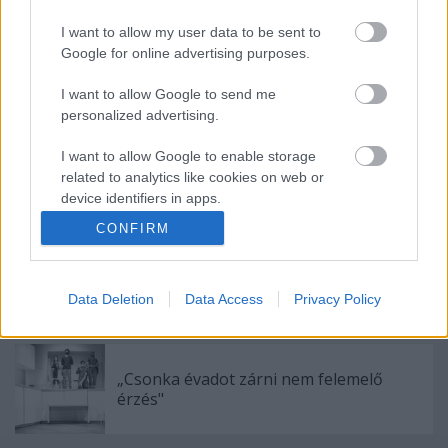
I want to allow my user data to be sent to
Google for online advertising purposes.
I want to allow Google to send me
Ajánlott bejegyzések:
personalized advertising.
I want to allow Google to enable storage
Indul az e-Trafó online programsorozat
related to analytics like cookies on web or
device identifiers in apps.
CONFIRM
I want to allow Google to enable storage
related to functionality of the website or app.
Akárki a Dóm téren
Data Deletion
Data Access
Privacy Policy
I want to allow Google to enable storage
related to personalization.
I want to allow Google to enable storage
„Csonka évadot zárni nem felemelő
related to security, including authentication
érzés"
functionality and fraud prevention, and other
user protection.