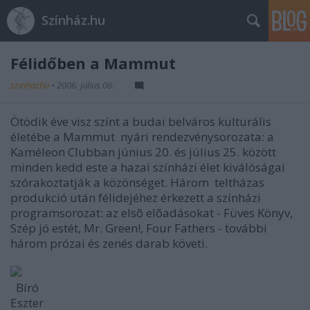
Színház.hu
Félidőben a Mammut
szinhazhu
•
2006. július 06.
Ötödik éve visz színt a budai belváros kulturális
életébe a Mammut nyári rendezvénysorozata: a
Kaméleon Clubban június 20. és július 25. között
minden kedd este a hazai színházi élet kiválóságai
szórakoztatják a közönséget. Három teltházas
produkció után félidejéhez érkezett a színházi
programsorozat: az elsõ elõadásokat - Füves Könyv,
Szép jó estét, Mr. Green!, Four Fathers - további
három prózai és zenés darab követi.
Bíró
Eszter