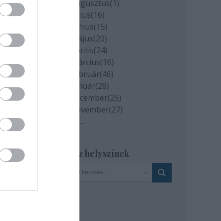
2020 augusztus
(
1
)
2020 július
(
16
)
2020 június
(
15
)
2020 május
(
20
)
2020 április
(
24
)
2020 március
(
16
)
2020 február
(
46
)
2020 január
(
28
)
2019 december
(
25
)
2019 november
(
27
)
Tovább
...
Szinház helyszínek