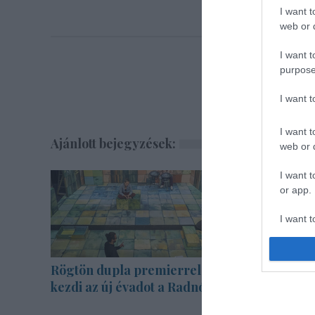
I want t
web or d
I want t
purpose
I want 
I want t
Ajánlott bejegyzések:
web or d
I want t
or app.
I want t
I want t
authenti
Rögtön dupla premierrel
Nagy sike
kezdi az új évadot a Radnóti
Veszprém
érzékenyí