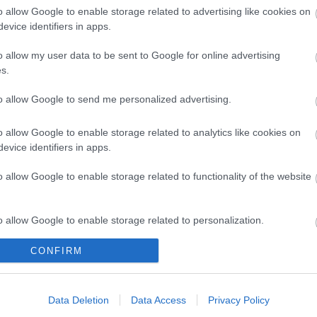
o allow Google to enable storage related to advertising like cookies on
evice identifiers in apps.
o allow my user data to be sent to Google for online advertising
s.
to allow Google to send me personalized advertising.
o allow Google to enable storage related to analytics like cookies on
evice identifiers in apps.
o allow Google to enable storage related to functionality of the website
o allow Google to enable storage related to personalization.
CONFIRM
o allow Google to enable storage related to security, including
cation functionality and fraud prevention, and other user protection.
rrel zárult a
Akárki a Dóm téren
i Petőfi Színház
Data Deletion
Data Access
Privacy Policy
tő fesztiválja