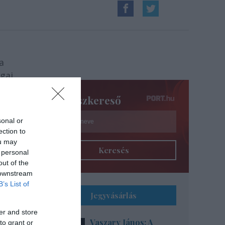
a
ágai
Színészkereső
sonal or
ection to
ou may
Keresés
 personal
out of the
r
 downstream
B’s List of
Jegyvásárlás
er and store
t
Vaszary János: A
to grant or