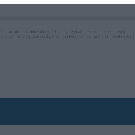
lói tartalomnak minősülnek, értük a
szolgáltatás technikai
üzemeltetője sem
n forduljon a blog szerkesztőjéhez. Részletek a
Felhasználási feltételekben