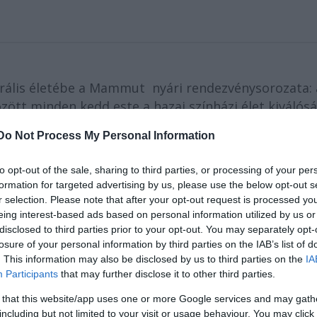
turális életébe a Mammut nyári rendezvénysorozata: 
özött minden kedd este a hazai színházi élet kiválós
as produkció után félidejéhez érkezett a színházi
Do Not Process My Personal Information
 Könyv, Szép jó estét, Mr. Green!, Four Fathers -
i.
to opt-out of the sale, sharing to third parties, or processing of your per
formation for targeted advertising by us, please use the below opt-out s
r selection. Please note that after your opt-out request is processed y
eing interest-based ads based on personal information utilized by us or
disclosed to third parties prior to your opt-out. You may separately opt-
zínház
színpadán a
Sóska, sültkrumpli
című kortárs magya
losure of your personal information by third parties on the IAB’s list of
produkciót, valamint a benne szereplő három remek színészt -
. This information may also be disclosed by us to third parties on the
IA
 idén július 11-én, kedden láthatja a közönség. Az előadás
Participants
that may further disclose it to other third parties.
pő (amiben mindannyian járunk): a szöges cipő. Ahogy azt is
 that this website/app uses one or more Google services and may gath
lálni - különösen, ha nagyon fontos meccsről van szó. De mi
including but not limited to your visit or usage behaviour. You may click 