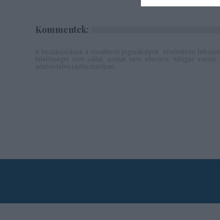
Kommentek:
A hozzászólások a
vonatkozó jogszabályok
értelmében felhaszná
felelősséget nem vállal, azokat nem ellenőrzi. Kifogás eseté
adatvédelmi tájékoztatóban
.