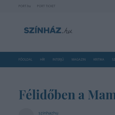
PORT
.hu
PORT TICKET
FŐOLDAL
HÍR
INTERJÚ
MAGAZIN
KRITIKA
S
Félidőben a Ma
szinhazhu