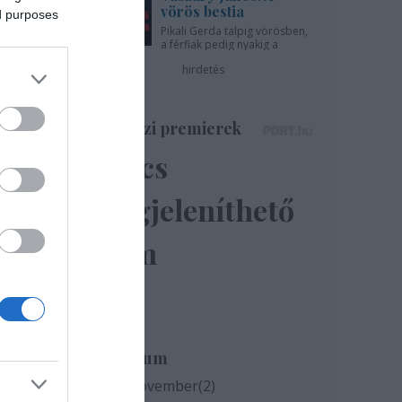
vörös bestia
ed purposes
Pikali Gerda talpig vörösben,
a férfiak pedig nyakig a
egyet
pácban - az Újszínházban!
sához
hirdetés
ket,
utása
Színházi premierek
saját
Nincs
megjeleníthető
Bíró
. és
elem
Miss
nt a
meren
Archívum
 Zrt.
2020 november
(
2
)