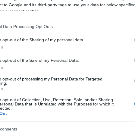
vezető?
 to Google and its third-party tags to use your data for below specifi
ogle consent section.
szt mindazok, akik július 18-ra, keddre váltanak j
őadóestjére.
Zséda
- tavalyelőtti teltházas előadá
l Data Processing Opt Outs
lyek különösen kedvesek neki: dzsessz-sztenderde
slágereket - szóval mindent, ami eddigi zenei pályaf
o opt-out of the Sharing of my personal data.
ámára. Olyan dalokat, amik őt jelképezik és amiket 
In
o opt-out of the Sale of my Personal Data.
In
 zeneszerető közönségé, hiszen július 25-én, kedden
p fel - első alkalommal - a
Mammut Színház
színpadán
to opt-out of processing my Personal Data for Targeted
ing.
barátai segítségével felidézi élete első szerepét, a
In
, a
Csoda Krakkóban
című film főcímdalát, valami
l melódiáit. A musicalektől és filmdaloktól a klez
o opt-out of Collection, Use, Retention, Sale, and/or Sharing
ersonal Data that Is Unrelated with the Purposes for which it
lected.
Out
forrás: Tollár Mónika, Mammut
consents