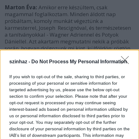
Marton Éva:
Amikor erre készültem, csak
magammal foglalkoztam. Minden áldott nap
próbáltam, komoly munkát végeztünk a
karmesterrel, Joseph Rescignóval, és természetesen
a tanítványokkal - Wagner Adriennel és Potyok
Dániellel. Azt akartam megmutatni nekik a próbák
során, hogyan dolgozunk mi kint, külföldön: rögtön
tökéletesen tudni kell a szerepet, mert nem mindig
van idő arra, hogy hosszú próbafolyamatban
szinhaz -
Do Not Process My Personal Information
formálódjon egy produkció. A Fedorára készülve
azonban mégis megszűntem tanárnak lenni, hiszen a
If you wish to opt-out of the sale, sharing to third parties, or
színpadon már mindenki magáért vállalja a
processing of your personal or sensitive information for
felelősséget!
targeted advertising by us, please use the below opt-out
section to confirm your selection. Please note that after your
- Beszéljünk a művészeti igazgatói szerepéről is. A
opt-out request is processed you may continue seeing
tavalyi "Bartók+Bel canto" a formabontó
interest-based ads based on personal information utilized by
rendezésekről, az idei "Bartók+Verismo" az ismeretlen
us or personal information disclosed to third parties prior to
operák magyarországi ősbemutatóiról marad
your opt-out. You may separately opt-out of the further
emlékezetes. Nagy merészségnek tűnik olyan művekkel
disclosure of your personal information by third parties on the
csábítani a közönséget, amelyeket az elmúlt száz évben
IAB’s list of downstream participants. This information may