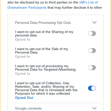
also be disclosed by us to third parties on the
IAB’s List of
nem hallhattak hazai színpadon...
Downstream Participants
that may further disclose it to other
third parties.
Marton Éva:
A fesztivál számára fontosak ezek az
operák, és bemutatásuk illeszkedik abba az
Please note that this website/app uses one or more Google
Personal Data Processing Opt Outs
irányvonalba, amelyet a "Bartók+..."-nak adtunk. A
services and may gather and store information including but
cél, hogy olyan darabok is eljussanak hozzánk,
not limited to your visit or usage behaviour. You may click to
I want to opt-out of the Sharing of my
amelyeket soha nem játszottak Magyarországon.
personal data.
grant or deny consent to Google and its third-party tags to
Opted In
Ilyen volt az idén Umberto Giordano Szibériája és
use your data for below specified purposes in below Google
Franco Alfano Feltámadása. De sem Giordano
consent section.
I want to opt-out of the Sale of my
Fedoráját, sem Leoncavallo Bohémek című operáját
Personal Data.
Opted In
nem játszották több mint száz éve Magyarországon!
Márpedig egészen más hangulatú ezeket a műveket
I want to opt-out of processing my
élőben látni a színpadon, mintha lemezen
Personal Data for Targeted Advertising.
hallgatnánk. A különlegességeknek ezt a luxusát
Opted In
csak a miskolci operafesztivál tudja megengedni
I want to opt-out of Collection, Use,
magának, hiszen egy színház aligha fogja ezeket
Retention, Sale, and/or Sharing of my
felvenni a repertoárjába. A ritkaságok bemutatása
Personal Data that Is Unrelated with the
Purposes for which it was collected.
mellett másik törekvésünk, hogy teret adjunk a
Opted Out
Bartók-opera, A kékszakállú herceg vára újszerű
feldolgozásainak. A régimódi, tradicionális
Google consents