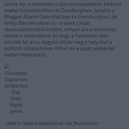
színre lép a nemzetközi operaszínpadokon: Elektrát
énekel Düsseldorfban és Duisburgban, Jenufát a
Magyar Állami Operaházban és Hamburgban, de
fellép Barcelonában is - a szerk.) Saját
tapasztalatomból tudom, milyen sok a ködösítés
ebben a szakmában, és hogy a fiatalokat nem
készítik fel arra, hogyan állják meg a helyüket a
külföldi színpadokon. Ehhez én a saját példámat
tudom felmutatni...
Giuseppe
Giacomini
és Marton
Éva
Fotó:
Vajda
János
- Mint a Fedora-alakítást az idei fesztiválon?