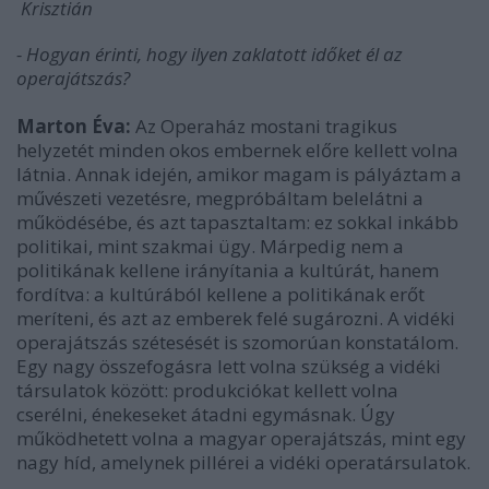
Krisztián
- Hogyan érinti, hogy ilyen zaklatott időket él az
operajátszás?
Marton Éva:
Az Operaház mostani tragikus
helyzetét minden okos embernek előre kellett volna
látnia. Annak idején, amikor magam is pályáztam a
művészeti vezetésre, megpróbáltam belelátni a
működésébe, és azt tapasztaltam: ez sokkal inkább
politikai, mint szakmai ügy. Márpedig nem a
politikának kellene irányítania a kultúrát, hanem
fordítva: a kultúrából kellene a politikának erőt
meríteni, és azt az emberek felé sugározni. A vidéki
operajátszás szétesését is szomorúan konstatálom.
Egy nagy összefogásra lett volna szükség a vidéki
társulatok között: produkciókat kellett volna
cserélni, énekeseket átadni egymásnak. Úgy
működhetett volna a magyar operajátszás, mint egy
nagy híd, amelynek pillérei a vidéki operatársulatok.