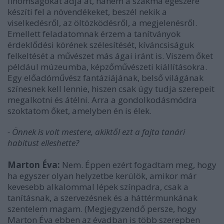
finomságokat adja át, hanem a szakma egészére
készíti fel a növendékeket, beszél nekik a
viselkedésről, az öltözködésről, a megjelenésről.
Emellett feladatomnak érzem a tanítványok
érdeklődési körének szélesítését, kíváncsiságuk
felkeltését a művészet más ágai iránt is. Viszem őket
például múzeumba, képzőművészeti kiállításokra.
Egy előadóművész fantáziájának, belső világának
színesnek kell lennie, hiszen csak úgy tudja szerepeit
megalkotni és átélni. Arra a gondolkodásmódra
szoktatom őket, amelyben én is élek.
- Önnek is volt mestere, akiktől ezt a fajta tanári
habitust elleshette?
Marton Éva:
Nem. Éppen ezért fogadtam meg, hogy
ha egyszer olyan helyzetbe kerülök, amikor már
kevesebb alkalommal lépek színpadra, csak a
tanításnak, a szervezésnek és a háttérmunkának
szentelem magam. (Megjegyzendő persze, hogy
Marton Éva ebben az évadban is több szerepben