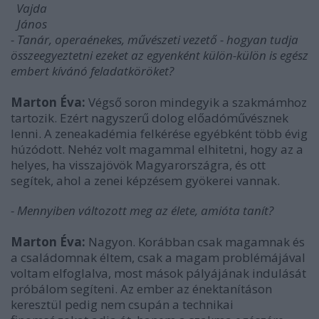
Vajda
János
- Tanár, operaénekes, művészeti vezető - hogyan tudja
összeegyeztetni ezeket az egyenként külön-külön is egész
embert kívánó feladatköröket?
Marton Éva:
Végső soron mindegyik a szakmámhoz
tartozik. Ezért nagyszerű dolog előadóművésznek
lenni. A zeneakadémia felkérése egyébként több évig
húzódott. Nehéz volt magammal elhitetni, hogy az a
helyes, ha visszajövök Magyarországra, és ott
segítek, ahol a zenei képzésem gyökerei vannak.
- Mennyiben változott meg az élete, amióta tanít?
Marton Éva:
Nagyon. Korábban csak magamnak és
a családomnak éltem, csak a magam problémájával
voltam elfoglalva, most mások pályájának indulását
próbálom segíteni. Az ember az énektanításon
keresztül pedig nem csupán a technikai