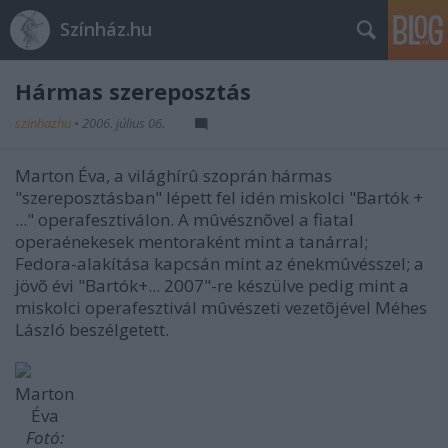
Színház.hu
Hármas szereposztás
szinhazhu
•
2006. július 06.
Marton Éva, a világhírû szoprán hármas
"szereposztásban" lépett fel idén miskolci "Bartók +
..." operafesztiválon. A mûvésznõvel a fiatal
operaénekesek mentoraként mint a tanárral;
Fedora-alakítása kapcsán mint az énekmûvésszel; a
jövõ évi "Bartók+... 2007"-re készülve pedig mint a
miskolci operafesztivál mûvészeti vezetõjével Méhes
László beszélgetett.
Marton
Éva
Fotó: