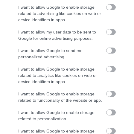
értelmezések ismételgetése helyett évről évre
megpróbáljuk egy-egy új utakon járó, formabontó
I want to allow Google to enable storage
related to advertising like cookies on web or
produkcióval meglepni a közönséget.
device identifiers in apps.
- A Bartók-örökösök Ön szerint elfogadják a fesztiválnak
I want to allow my user data to be sent to
ezt a misszióját?
Google for online advertising purposes.
Marton Éva:
A Kékszakállúról beszélve a legutóbb
I want to allow Google to send me
is úgy nyilatkoztak, hogy ha ízlésesen van színre
personalized advertising.
állítva a darab, semmi problémájuk vele.
Véleményem szerint senkinek nincs joga megállítani
I want to allow Google to enable storage
azt a folyamatot, amely közben egy mű érik, változik
related to analytics like cookies on web or
a színre állítások során - erre csak a zeneszerzőnek
device identifiers in apps.
lenne módja és lehetősége, ha köztünk élne még. Az
utódok viszont nem állhatnak az újraalkotás
I want to allow Google to enable storage
folyamatának útjába. Nem vagyok, és soha nem is
related to functionality of the website or app.
voltam régimódi énekes. Szeretem a modern
rendezéseket, mert jól tudom, micsoda
I want to allow Google to enable storage
perspektívákat tud adni, ha egy operát másik térbe
related to personalization.
és időbe helyeznek át. Arról nem is beszélve, hogy
I want to allow Google to enable storage
mekkora munkát jelent egy-egy újraértelmezés,