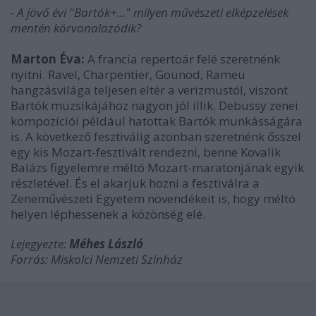
- A jövő évi "Bartók+..." milyen művészeti elképzelések
mentén körvonalazódik?
Marton Éva:
A francia repertoár felé szeretnénk
nyitni. Ravel, Charpentier, Gounod, Rameu
hangzásvilága teljesen eltér a verizmustól, viszont
Bartók muzsikájához nagyon jól illik. Debussy zenei
kompozíciói például hatottak Bartók munkásságára
is. A következő fesztiválig azonban szeretnénk ősszel
egy kis Mozart-fesztivált rendezni, benne Kovalik
Balázs figyelemre méltó Mozart-maratonjának egyik
részletével. És el akarjuk hozni a fesztiválra a
Zeneművészeti Egyetem növendékeit is, hogy méltó
helyen léphessenek a közönség elé.
Lejegyezte:
Méhes László
Forrás: Miskolci Nemzeti Színház