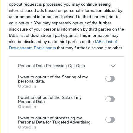
opt-out request is processed you may continue seeing
A cigánytábor a cirkuszba megy
interest-based ads based on personal information utilized by
us or personal information disclosed to third parties prior to
Bartabas
lovas cirkusza, a
Zingaro Battuta
címmel
your opt-out. You may separately opt-out of the further
egy cigánytábor életét esküvőtől temetésig egyórás
disclosure of your personal information by third parties on the
zenés párbajban prezentálja. Folyamatos
IAB’s list of downstream participants. This information may
crescendoban küzd meg a balkáni (Kusturica-
also be disclosed by us to third parties on the
IAB’s List of
filmekből jól ismert) rezesbanda es a magyar
Downstream Participants
that may further disclose it to other
cigányzenét játszó vonósok. Költői szépségű a
third parties.
porond : belépve friss víz illata csap meg, középen
hatalmas vízoszlop omlik alá, előbb kékes, az
Please note that this website/app uses one or more Google
Personal Data Processing Opt Outs
services and may gather and store information including but
esküvőre aranyfolyammá változva, míg az előadás
not limited to your visit or usage behaviour. You may click to
I want to opt-out of the Sharing of my
futama végén egymást kitúrva tusolnak alatta a
personal data.
grant or deny consent to Google and its third-party tags to
lovak. Megkapó mindenfajta pátosz mellőzése,
Opted In
use your data for below specified purposes in below Google
vicceket látunk száguldó lovak-lovasok menetében :
consent section.
a virtuskodó ifjak egészen párducmintás
I want to opt-out of the Sale of my
Personal Data.
alsónadrágos sztriptizig mennek el a hölgy
Opted In
kegyeiért, aki hófehér paripán, végtelenített fátyollal
galoppozik. Minden a helyére kerül ; az arra kóborló
I want to opt-out of processing my
Personal Data for Targeted Advertising.
medve is nőhoz jut (együtt nevelgetik a bocsokat), a
Opted In
halott vajda sírjára fokhagymakoszorú, a