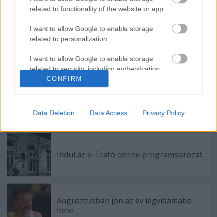
related to functionality of the website or app.
tengerről sem, néha emlékeztet erre a friss,
misztrálba hajló szél.
I want to allow Google to enable storage
related to personalization.
Csete Borbála/ Szinhaz.hu
I want to allow Google to enable storage
related to security, including authentication
functionality and fraud prevention, and other
CONFIRM
user protection.
Data Deletion
Data Access
Privacy Policy
Ajánlott bejegyzések:
Indul az e-Trafó online programsorozat
Augusztusban jön az év legvidámabb
hete