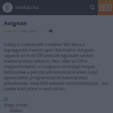
Színház.hu
Avignon
szinhazhu
•
2006. július 11.
Eddig is szálkásabb izmokkal tért haza a
legnagyobb francia nyári fesztiválra látogató,
ugyanis az In és Off szekciók egyaránt vaskos
kiadványokkal láttak el. Nos, idén az Off is
megkettõzõdött, az avignoni illetõségû helyek
fellázadtak a párizsi adminisztráció ellen, saját
egyesülettel, programmal és katalógussal
jelentkeztek, mely 800 elõadás bemutatkozását, pár
újabb kilót jelent a nézõ vállán.
Nagy József:
Asobu