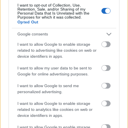
monitorkereskedő szekerére parabolantenna kerül.
I want to opt-out of Collection, Use,
Retention, Sale, and/or Sharing of my
Personal Data that Is Unrelated with the
Trash az Inben
Purposes for which it was collected.
Opted Out
Copi
, a hetvenes évek francia provokátora három
darabja
Marcial di Fonzo Bo
rendezésében (aki
Google consents
egyébként a másik frankó-latin fenegyerek, Rodrigo
I want to allow Google to enable storage
Garcia szinésze) egyszerre kínál filmsorozatos
related to advertising like cookies on web or
izgalmat, pornografikus jeleneteket, vaudeville-
device identifiers in apps.
paródiát és ha akarjuk, metafizikus szimbólumokat.
A Défense- torony címűben hat szereplő reked egy
I want to allow my user data to be sent to
luxuslakásban 1976 szilveszterén, folyik a pezsgő,
Google for online advertising purposes.
épp nem öl a kokain, míg egy halott kislány bukkan
elő egy bőröndből. A játék frissessége a vaskos
I want to allow Google to send me
jelenetek ellenére remek szórakozást jelent.
personalized advertising.
Az
Off(ok)
ezen felül általában délelőttől éjfélig
I want to allow Google to enable storage
kinál(nak) színházanként átlagosan hét előadást.
related to analytics like cookies on web or
Okos a választott mottó: a választás megfoszt a
device identifiers in apps.
többitől (choisir, c’est priver du reste, André Gide),
ugyanakkor nem szabad megfeledkezni a közeli
I want to allow Google to enable storage