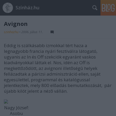
Színház.hu
Avignon
szinhazhu
•
2006. július 11.
Eddig is szálkásabb izmokkal tért haza a
legnagyobb francia nyári fesztiválra látogató,
ugyanis az In és Off szekciók egyaránt vaskos
kiadványokkal láttak el. Nos, idén az Off is
megkettõzõdött, az avignoni illetõségû helyek
fellázadtak a párizsi adminisztráció ellen, saját
egyesülettel, programmal és katalógussal
jelentkeztek, mely 800 elõadás bemutatkozását, pár
újabb kilót jelent a nézõ vállán.
Nagy József:
Asobu