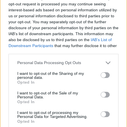
opt-out request is processed you may continue seeing
A cigánytábor a cirkuszba megy
interest-based ads based on personal information utilized by
us or personal information disclosed to third parties prior to
Bartabas
lovas cirkusza, a
Zingaro Battuta
címmel
your opt-out. You may separately opt-out of the further
egy cigánytábor életét esküvőtől temetésig egyórás
disclosure of your personal information by third parties on the
zenés párbajban prezentálja. Folyamatos
IAB’s list of downstream participants. This information may
crescendoban küzd meg a balkáni (Kusturica-
also be disclosed by us to third parties on the
IAB’s List of
filmekből jól ismert) rezesbanda es a magyar
Downstream Participants
that may further disclose it to other
cigányzenét játszó vonósok. Költői szépségű a
third parties.
porond : belépve friss víz illata csap meg, középen
hatalmas vízoszlop omlik alá, előbb kékes, az
Please note that this website/app uses one or more Google
Personal Data Processing Opt Outs
services and may gather and store information including but
esküvőre aranyfolyammá változva, míg az előadás
not limited to your visit or usage behaviour. You may click to
I want to opt-out of the Sharing of my
futama végén egymást kitúrva tusolnak alatta a
personal data.
grant or deny consent to Google and its third-party tags to
lovak. Megkapó mindenfajta pátosz mellőzése,
Opted In
use your data for below specified purposes in below Google
vicceket látunk száguldó lovak-lovasok menetében :
consent section.
a virtuskodó ifjak egészen párducmintás
I want to opt-out of the Sale of my
Personal Data.
alsónadrágos sztriptizig mennek el a hölgy
Opted In
kegyeiért, aki hófehér paripán, végtelenített fátyollal
galoppozik. Minden a helyére kerül ; az arra kóborló
I want to opt-out of processing my
Personal Data for Targeted Advertising.
medve is nőhoz jut (együtt nevelgetik a bocsokat), a
Opted In
halott vajda sírjára fokhagymakoszorú, a