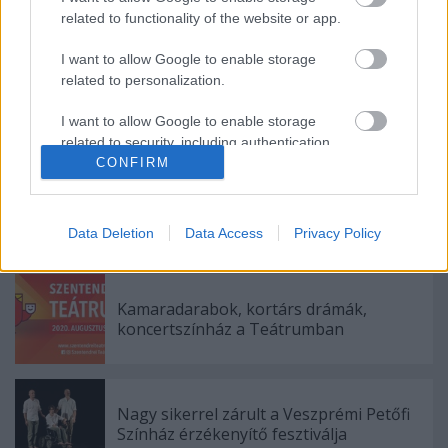
related to functionality of the website or app.
tengerről sem, néha emlékeztet erre a friss,
misztrálba hajló szél.
I want to allow Google to enable storage
related to personalization.
Csete Borbála/ Szinhaz.hu
I want to allow Google to enable storage
related to security, including authentication
functionality and fraud prevention, and other
CONFIRM
user protection.
Data Deletion
Data Access
Privacy Policy
Ajánlott bejegyzések:
Kamaradarabok, kortárs drámák,
koncertszínház a Teátrumban
Nagy sikerrel zárult a Veszprémi Petőfi
Színház érzékenyítő fesztiválja