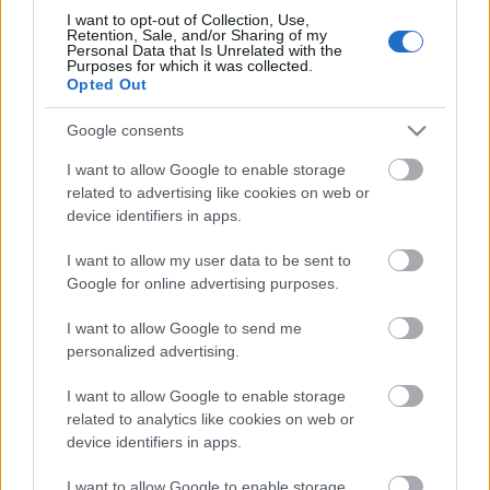
monitorkereskedő szekerére parabolantenna kerül.
I want to opt-out of Collection, Use,
Retention, Sale, and/or Sharing of my
Personal Data that Is Unrelated with the
Trash az Inben
Purposes for which it was collected.
Opted Out
Copi
, a hetvenes évek francia provokátora három
darabja
Marcial di Fonzo Bo
rendezésében (aki
Google consents
egyébként a másik frankó-latin fenegyerek, Rodrigo
I want to allow Google to enable storage
Garcia szinésze) egyszerre kínál filmsorozatos
related to advertising like cookies on web or
izgalmat, pornografikus jeleneteket, vaudeville-
device identifiers in apps.
paródiát és ha akarjuk, metafizikus szimbólumokat.
A Défense- torony címűben hat szereplő reked egy
I want to allow my user data to be sent to
luxuslakásban 1976 szilveszterén, folyik a pezsgő,
Google for online advertising purposes.
épp nem öl a kokain, míg egy halott kislány bukkan
elő egy bőröndből. A játék frissessége a vaskos
I want to allow Google to send me
jelenetek ellenére remek szórakozást jelent.
personalized advertising.
Az
Off(ok)
ezen felül általában délelőttől éjfélig
I want to allow Google to enable storage
kinál(nak) színházanként átlagosan hét előadást.
related to analytics like cookies on web or
Okos a választott mottó: a választás megfoszt a
device identifiers in apps.
többitől (choisir, c’est priver du reste, André Gide),
ugyanakkor nem szabad megfeledkezni a közeli
I want to allow Google to enable storage