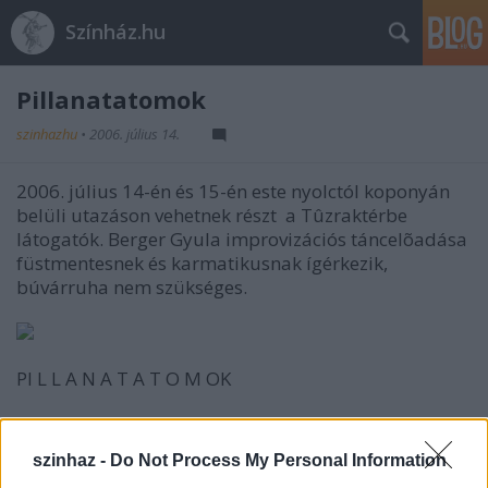
Színház.hu
Pillanatatomok
szinhazhu
•
2006. július 14.
2006. július 14-én és 15-én este nyolctól koponyán
belüli utazáson vehetnek részt a Tûzraktérbe
látogatók. Berger Gyula improvizációs táncelõadása
füstmentesnek és karmatikusnak ígérkezik,
búvárruha nem szükséges.
PI L L A N A T A T O M OK
zene:
Kelner Krisztián
kosztüm:
Bodnár Enikő
szinhaz -
Do Not Process My Personal Information
táncosok: