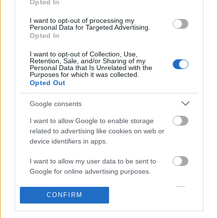
Opted In
I want to opt-out of processing my
Personal Data for Targeted Advertising.
Opted In
I want to opt-out of Collection, Use,
Retention, Sale, and/or Sharing of my
Ajánlott bejegyzések:
Personal Data that Is Unrelated with the
Purposes for which it was collected.
Opted Out
Meghalt Böröndi Tamás
Google consents
I want to allow Google to enable storage
related to advertising like cookies on web or
device identifiers in apps.
Rögtön dupla premierrel kezdi az új
évadot a Radnóti
I want to allow my user data to be sent to
Google for online advertising purposes.
I want to allow Google to send me
Nagy sikerrel zárult a Veszprémi Petőfi
CONFIRM
personalized advertising.
Színház érzékenyítő fesztiválja