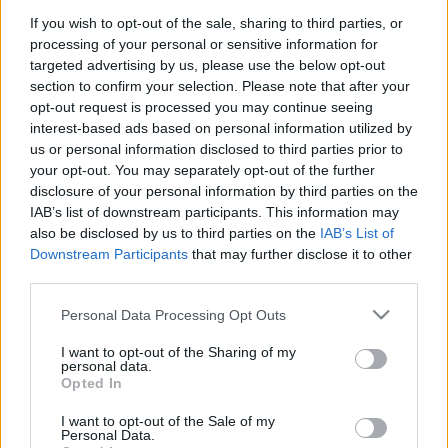
Buday Enikő, Monojlovits Eszter,
If you wish to opt-out of the sale, sharing to third parties, or
Muraközy Zsuzsa, Vostenák György
processing of your personal or sensitive information for
targeted advertising by us, please use the below opt-out
rendező: Berger Gyula
section to confirm your selection. Please note that after your
opt-out request is processed you may continue seeing
interest-based ads based on personal information utilized by
Improvizációs táncelőadás, avagy utazás a
us or personal information disclosed to third parties prior to
koponyán belül.
your opt-out. You may separately opt-out of the further
EGY ATOMJAIRA HULLOTT KARMA REPETITÍV
disclosure of your personal information by third parties on the
SZILÁNKJAI.
IAB’s list of downstream participants. This information may
Figyelem! Csak alámerülés van, cigiszünet nincs!
also be disclosed by us to third parties on the
IAB’s List of
Downstream Participants
that may further disclose it to other
"Mindannyian ugyanannak az énekesnek a
third parties.
különböző dalai, ugyanannak a
táncosnak a különböző mozdulatai vagyunk." (Osho)
Please note that this website/app uses one or more Google
Personal Data Processing Opt Outs
services and may gather and store information including but
Időpont:
2006. július 14-15., este 8 óra
not limited to your visit or usage behaviour. You may click to
I want to opt-out of the Sharing of my
personal data.
Helyszín:
T Ű Z R A K T É R
grant or deny consent to Google and its third-party tags to
Opted In
use your data for below specified purposes in below Google
forrás: L1 Táncműhely
consent section.
I want to opt-out of the Sale of my
Personal Data.