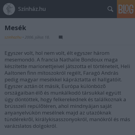
Színház.hu
Mesék
szinhazhu
•
2006. július 18.
Egyszer volt, hol nem volt, élt egyszer három
mesemondó. A francia Nathalie Bondoux maga
készítette marionettjeivel játszotta el történeteit, Heli
Aaltonen finn mítoszokról regélt, Faragó András
pedig magyar mesékkel kápráztatta el hallgatóit.
Egyszer aztán öt másik, Európa különbözõ
országaiban élõ és munkálkodó társukkal együtt
úgy döntöttek, hogy felkerekednek és találkoznak a
brüsszeli repülõtéren, ahol mindnyájan saját
anyanyelvükön mesélnek majd az utazóknak
tündérekrõl, királykisasszonyokról, manókról és más
varázslatos dolgokról.