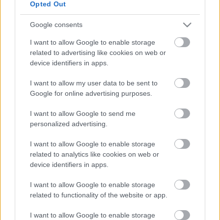
Opted Out
is többször kölcsönözte már a hangját pl. a Némó
nyomában és a Nárnia krónikái rajzfilmekben. Mesét
Google consents
mond még: finnül
Heli Aaltonen
Finnországból,
franciául
Nathalie Bondoux
Franciaországból,
I want to allow Google to enable storage
dánul
Vigga Bro
Dániából, ír (azaz gél) nyelven
Niall
related to advertising like cookies on web or
de Búrca
Írországból, cseh nyelven
Michal
device identifiers in apps.
Nesvadba
Csehországból, hollandul
Mia Verbeelen
Hollandiából, németül
Katharina E. Ritter
I want to allow my user data to be sent to
Ausztriából és Suse Weiße Németországból.
Google for online advertising purposes.
Az Európai Nyelvek Napján, szeptember 26-án a
I want to allow Google to send me
Goethe Intézet ugyancsak soknyelvű mesenapot
personalized advertising.
szervez Budapesten. Az elvarázsolt helyszíneken a
mese szárnyán mindenki utazhat majd!
I want to allow Google to enable storage
related to analytics like cookies on web or
forrás: Avantgarde Group
device identifiers in apps.
I want to allow Google to enable storage
related to functionality of the website or app.
I want to allow Google to enable storage