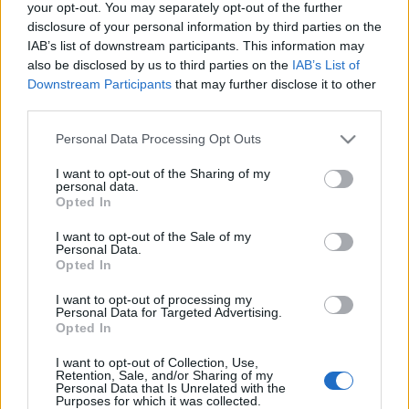
your opt-out. You may separately opt-out of the further
"Célunk, hogy felhívjuk a figyelmet Európa nyelvi
disclosure of your personal information by third parties on the
sokszínűségére, a nyelvek sokféleségére és a nyelvtudás
IAB’s list of downstream participants. This information may
fontosságára. Arra, hogy mennyit tágul a világunk egy-
also be disclosed by us to third parties on the
IAB’s List of
egy újabb idegen nyelv elsajátításával"
- fogalmaz
Dr.
Downstream Participants
that may further disclose it to other
Gabriele Gauler
, a budapesti Goethe Intézet
third parties.
igazgatója.
Please note that this website/app uses one or more Google
Personal Data Processing Opt Outs
services and may gather and store information including but
A repülőterek kaput nyitnak más országok, más
not limited to your visit or usage behaviour. You may click to
I want to opt-out of the Sharing of my
népek, nyelvek és kultúrák felé, ezért szolgálnak
personal data.
grant or deny consent to Google and its third-party tags to
különböző európai repterek a soknyelvű
Opted In
use your data for below specified purposes in below Google
mesemondás helyszínéül.
"Örülünk, hogy helyet
consent section.
I want to opt-out of the Sale of my
adhatunk az Európai Unió kezdeményezésének. Ez
Personal Data.
egyike azoknak a programoknak, melyek segítségével a
Opted In
Ferihegyen eltöltött idő egyben nagyszerű élmény is
lesz."
- mondta
Stewart Wingate
, a Budapest
I want to opt-out of processing my
Personal Data for Targeted Advertising.
Airport vezérigazgatója.
Opted In
A mesélők között
Faragó András
képviseli a magyar
I want to opt-out of Collection, Use,
Retention, Sale, and/or Sharing of my
nyelvet.
Faragó András
több mint 100
Personal Data that Is Unrelated with the
színdarabban, operettben játszott és mesehősöknek
Purposes for which it was collected.