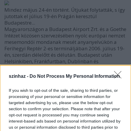
Mindez május 24-én történt. Útjukat folytatták, s így
jutottak el július 19-én Prágán keresztül
Budapestre...
Magyarországon a Budapest Airport Zrt. és a Goethe
Intézet közösen szervezésében nyolc európai nemzet
mesemondói mondanak mesét anyanyelvükön a
Ferihegyi Reptér 2-es termináljában 2006. július 19-
én, szerdán délelőtt és délután. Budapest után
Helsinkiben, Frankfurtban, Dublinban és
Koppenhágában folytatódik a mesemondás.
A CICEB - a kulturális intézetek belgiumi
szinhaz -
Do Not Process My Personal Information
konzorciuma - által, az Európai Bizottság és az
Európai Unió Sokrates programjának
If you wish to opt-out of the sale, sharing to third parties, or
támogatásával létrehozott projekt kiinduló pontját
processing of your personal or sensitive information for
azok a mesék képezik, melyek nem csupán egyetlen
targeted advertising by us, please use the below opt-out
nemzet hagyományában élnek. A mesék közös
section to confirm your selection. Please note that after your
európai örökségünk kivételes hordozói: különböző
opt-out request is processed you may continue seeing
nyelveken szólalnak meg ugyan, a történetek és a
interest-based ads based on personal information utilized by
mesehősök mégis nagyon hasonlóak.
us or personal information disclosed to third parties prior to