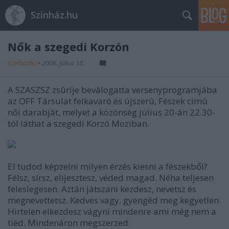
Színház.hu
Nők a szegedi Korzón
szinhazhu
•
2006. július 18.
A SZASZSZ zsûrije beválogatta versenyprogramjába
az OFF Társulat felkavaró és újszerû, Fészek címû
nõi darabját, melyet a közönség július 20-án 22.30-
tól láthat a szegedi Korzó Moziban.
El tudod képzelni milyen érzés kiesni a fészekből?
Félsz, sírsz, elijesztesz, véded magad. Néha teljesen
feleslegesen. Aztán játszani kezdesz, nevetsz és
megnevettetsz. Kedves vagy, gyengéd meg kegyetlen.
Hirtelen elkezdesz vágyni mindenre ami még nem a
tiéd. Mindenáron megszerzed.