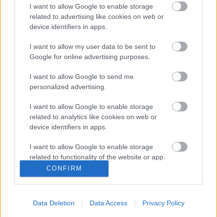
I want to allow Google to enable storage
Acsai Miklós, Angyal Gergő, Izsák Lili, Kaci,
related to advertising like cookies on web or
Novák Péter, Pete Orsolya, Suri Szilvia, Zoilly
device identifiers in apps.
valamint köszönet Tövisházi Ambrusnak és T.
Balinak a zenei ötletekért
I want to allow my user data to be sent to
Google for online advertising purposes.
forrás: Katlan Csoport
I want to allow Google to send me
personalized advertising.
I want to allow Google to enable storage
related to analytics like cookies on web or
device identifiers in apps.
Ajánlott bejegyzések:
I want to allow Google to enable storage
related to functionality of the website or app.
CONFIRM
Kamaradarabok, kortárs drámák,
I want to allow Google to enable storage
koncertszínház a Teátrumban
related to personalization.
Data Deletion
Data Access
Privacy Policy
I want to allow Google to enable storage