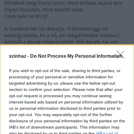
Mindent meg mersz tenni, mert erősen akarsz élni.
Olyan őszintén, mint azelőtt soha...
Csak bele ne őrülj!
A darabot hét nő táncolja. A darabot egy nő
koreografálta. Az a nő, aki megálmodta mindazt,
amiből a darab megszületett. Női darab, ha van
ilyen fogalom. Női darab, ami mindenkihez szól.
Felkavaró és megdöbbentő, humoros és kegyetlen,
szinhaz -
Do Not Process My Personal Information
egy őszinte vallomás a női lélekről. Nem önmagáért,
hanem teérted.
If you wish to opt-out of the sale, sharing to third parties, or
processing of your personal or sensitive information for
"Sokat vagyok egyedül. Keveset alszom. Egyedül. Akkor
targeted advertising by us, please use the below opt-out
sem túl mélyen. Sokszor álmodom. Ezeket a képeket,
section to confirm your selection. Please note that after your
hangokat, érzéseket gyűjtöttem egybe, egy fészekbe. A
opt-out request is processed you may continue seeing
megálmodott szerepekhez, hozzá illő karakterű
interest-based ads based on personal information utilized by
táncosnőket kerestem, velük közösen keltjük most életre
us or personal information disclosed to third parties prior to
az álmokat. "
your opt-out. You may separately opt-out of the further
/Hód Adrienn/
disclosure of your personal information by third parties on the
IAB’s list of downstream participants. This information may
also be disclosed by us to third parties on the
IAB’s List of