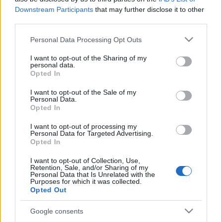
OFF Társulat :Nők a szegedi Korzón
Downstream Participants
that may further disclose it to other
third parties.
Előadják:
Please note that this website/app uses one or more Google
Dékány Edit, Garai Júlia, Horváth Andrea,
Personal Data Processing Opt Outs
services and may gather and store information including but
Kopeczny Kata,
not limited to your visit or usage behaviour. You may click to
I want to opt-out of the Sharing of my
Murányi Zsófia, Vadas Zsófia Tamara, Varga
personal data.
grant or deny consent to Google and its third-party tags to
Viktória
Opted In
use your data for below specified purposes in below Google
consent section.
Ének: Harcsa Veronika
I want to opt-out of the Sale of my
Personal Data.
Basszusgitár: Totti kisasszony (I.O.N.)
Opted In
Kosztümv: Németh Anikó - MANIER
Smink: Tóth Árpád
I want to opt-out of processing my
Personal Data for Targeted Advertising.
Opted In
Koreográfia: Hód Adrienn
I want to opt-out of Collection, Use,
Támogatók:
Retention, Sale, and/or Sharing of my
Personal Data that Is Unrelated with the
NKÖM, NKA, Fővárosi Önkormányzat Színházi Alap,
Purposes for which it was collected.
Új Előadóművészeti Alapítvány, Katlan Csoport,
Opted Out
OFF Alapítvány
Google consents
Köszönet: