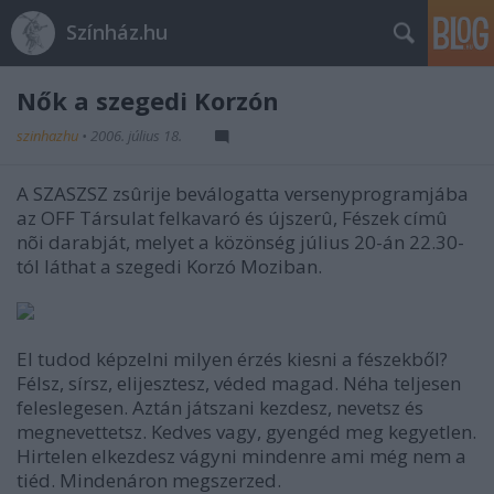
Színház.hu
Nők a szegedi Korzón
szinhazhu
•
2006. július 18.
A SZASZSZ zsûrije beválogatta versenyprogramjába
az OFF Társulat felkavaró és újszerû, Fészek címû
nõi darabját, melyet a közönség július 20-án 22.30-
tól láthat a szegedi Korzó Moziban.
El tudod képzelni milyen érzés kiesni a fészekből?
Félsz, sírsz, elijesztesz, véded magad. Néha teljesen
feleslegesen. Aztán játszani kezdesz, nevetsz és
megnevettetsz. Kedves vagy, gyengéd meg kegyetlen.
Hirtelen elkezdesz vágyni mindenre ami még nem a
tiéd. Mindenáron megszerzed.