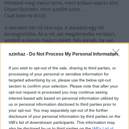
Mindent meg mersz tenni, mert erősen akarsz élni.
Olyan őszintén, mint azelőtt soha...
Csak bele ne őrülj!
A darabot hét nő táncolja. A darabot egy nő
koreografálta. Az a nő, aki megálmodta mindazt,
amiből a darab megszületett. Női darab, ha van
ilyen fogalom. Női darab, ami mindenkihez szól.
Felkavaró és megdöbbentő, humoros és kegyetlen,
szinhaz -
Do Not Process My Personal Information
egy őszinte vallomás a női lélekről. Nem önmagáért,
hanem teérted.
If you wish to opt-out of the sale, sharing to third parties, or
processing of your personal or sensitive information for
"Sokat vagyok egyedül. Keveset alszom. Egyedül. Akkor
targeted advertising by us, please use the below opt-out
sem túl mélyen. Sokszor álmodom. Ezeket a képeket,
section to confirm your selection. Please note that after your
hangokat, érzéseket gyűjtöttem egybe, egy fészekbe. A
opt-out request is processed you may continue seeing
megálmodott szerepekhez, hozzá illő karakterű
interest-based ads based on personal information utilized by
táncosnőket kerestem, velük közösen keltjük most életre
us or personal information disclosed to third parties prior to
az álmokat. "
your opt-out. You may separately opt-out of the further
/Hód Adrienn/
disclosure of your personal information by third parties on the
IAB’s list of downstream participants. This information may
also be disclosed by us to third parties on the
IAB’s List of