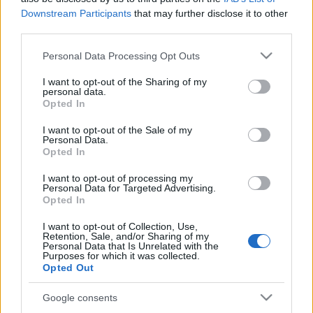
OFF Társulat :Nők a szegedi Korzón
Downstream Participants
that may further disclose it to other
third parties.
Előadják:
Please note that this website/app uses one or more Google
Dékány Edit, Garai Júlia, Horváth Andrea,
Personal Data Processing Opt Outs
services and may gather and store information including but
Kopeczny Kata,
not limited to your visit or usage behaviour. You may click to
I want to opt-out of the Sharing of my
Murányi Zsófia, Vadas Zsófia Tamara, Varga
personal data.
grant or deny consent to Google and its third-party tags to
Viktória
Opted In
use your data for below specified purposes in below Google
consent section.
Ének: Harcsa Veronika
I want to opt-out of the Sale of my
Personal Data.
Basszusgitár: Totti kisasszony (I.O.N.)
Opted In
Kosztümv: Németh Anikó - MANIER
Smink: Tóth Árpád
I want to opt-out of processing my
Personal Data for Targeted Advertising.
Opted In
Koreográfia: Hód Adrienn
I want to opt-out of Collection, Use,
Támogatók:
Retention, Sale, and/or Sharing of my
Personal Data that Is Unrelated with the
NKÖM, NKA, Fővárosi Önkormányzat Színházi Alap,
Purposes for which it was collected.
Új Előadóművészeti Alapítvány, Katlan Csoport,
Opted Out
OFF Alapítvány
Google consents
Köszönet: