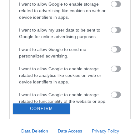
I want to allow Google to enable storage
Acsai Miklós, Angyal Gergő, Izsák Lili, Kaci,
related to advertising like cookies on web or
Novák Péter, Pete Orsolya, Suri Szilvia, Zoilly
device identifiers in apps.
valamint köszönet Tövisházi Ambrusnak és T.
Balinak a zenei ötletekért
I want to allow my user data to be sent to
Google for online advertising purposes.
forrás: Katlan Csoport
I want to allow Google to send me
personalized advertising.
I want to allow Google to enable storage
related to analytics like cookies on web or
device identifiers in apps.
Ajánlott bejegyzések:
I want to allow Google to enable storage
related to functionality of the website or app.
CONFIRM
Augusztusban jön az év legvidámabb
I want to allow Google to enable storage
hete
related to personalization.
Data Deletion
Data Access
Privacy Policy
I want to allow Google to enable storage