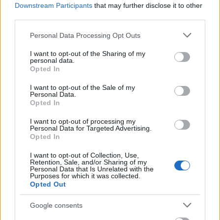
Downstream Participants
that may further disclose it to other
számot is bemutatott a két zenész. Szabados az MTI-
third parties.
nek elmondta: az orosz ütőssel, aki zenekarban is
játszik, nagyon hasonló a zenei világuk.
Please note that this website/app uses one or more Google
Personal Data Processing Opt Outs
Zongoristaként a magyar zenész adta meg a koncert
services and may gather and store information including but
tematikáját, az orosz ütős pedig kiváló
not limited to your visit or usage behaviour. You may click to
I want to opt-out of the Sharing of my
personal data.
"rezonátornak" bizonyult.
grant or deny consent to Google and its third-party tags to
Opted In
Szabados katasztrofálisnak tartja, hogy a világban
use your data for below specified purposes in below Google
mindenhol nagyon népszerű improvizatív dzsessz
consent section.
I want to opt-out of the Sale of my
Magyarországon két okból marginális helyen van:
Personal Data.
Opted In
egyrészt a magyar kulturális életben nem igazán
kedvelik a dzsesszt, másrészt nem veszik jó néven, ha
I want to opt-out of processing my
valaki komolyzenével improvizál, pedig a zongorista
Personal Data for Targeted Advertising.
Opted In
szerint ez az igazi élő zene.
Ezzel szemben Avignonban korosztálytól függetlenül
I want to opt-out of Collection, Use,
hihetetlen felszabadultságot, jóhiszeműséget,
Retention, Sale, and/or Sharing of my
Personal Data that Is Unrelated with the
szellemességet és óriási érdeklődést tapasztalt. A
Purposes for which it was collected.
hangulat, az intelligenciaszint és a szellemi minőség
Opted Out
leírhatatlan;
a magyar közéletnek itt kéne
megtanulnia, hogyan kell a
művészetet csinálni
Google consents
és "nem sznob módon dumálni róla"
- tette hozzá