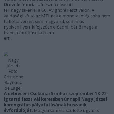
Dréville
francia színésznő olvasott
fel nagy sikerrel a 60. Avignoni Fesztiválon. A
vajdasági költő az MTI-nek elmondta: még soha nem
hallotta verseit sem magyarul, sem más
nyelven ilyen kifejezően előadni, bár ő maga a
francia fordításokat nem
érti.
Nagy
József (
Fotó:
Cristophe
Raynaud
de Lage )
A debreceni Csokonai Színház szeptember 18-22-
ig tartó fesztivál keretében ünnepli Nagy József
koreográfus pályafutásának huszadik
évfordulóját.
Magyarkanizsa szülötte ugyanis