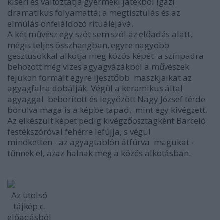
kíséri és változtatja gyermeki játékból igazi
dramatikus folyamattá; a megtisztulás és az
elmúlás önfeláldozó rituáléjává.
A két művész egy szót sem szól az előadás alatt,
mégis teljes összhangban, egyre nagyobb
gesztusokkal alkotja meg közös képét: a színpadra
behozott még vizes agyagvázákból a művészek
fejükön formált egyre ijesztőbb maszkjaikat az
agyagfalra dobálják. Végül a keramikus által
agyaggal beborított és legyőzött Nagy József térde
borulva maga is a képbe tapad, mint egy kivégzett.
Az elkészült képet pedig kivégzőosztagként Barceló
festékszóróval fehérre lefújja, s végül
mindketten - az agyagtablón átfúrva magukat -
tűnnek el, azaz halnak meg a közös alkotásban.
Az utolsó
tájkép c.
előadásból