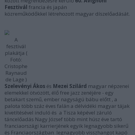
között megrendezésre kerülő
60. Avignoni
Fesztivál
francia és japán
közreműködőkkel létrehozott magyar díszelőadását.
A
fesztivál
plakátja (
Fotó:
Cristophe
Raynaud
de Lage )
Szelevényi Ákos
és
Mezei Szilárd
magyar népzenei
elemekkel ötvözött, élő free jazz zenéjére - egy
betakart szemű, ember nagyságú bábu előtt , a
palota több száz éves falán a délvidéki magyar tájak
kivetítésével induló és a Tisza képével záruló
táncelőadás Nagy József több mint húsz éve tartó
franciaországi karrierjének egyik legnagyobb sikerű
és Franciaországban legnagyobb visszhangot kapó