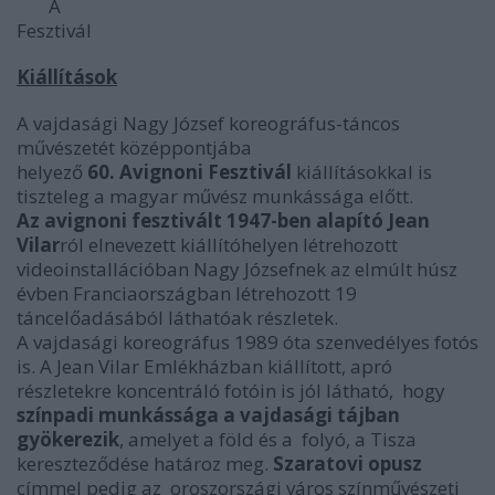
A
Fesztivál
Kiállítások
A vajdasági Nagy József koreográfus-táncos
művészetét középpontjába
helyező
60. Avignoni Fesztivál
kiállításokkal is
tiszteleg a magyar művész munkássága előtt.
Az avignoni fesztivált 1947-ben alapító Jean
Vilar
ról elnevezett kiállítóhelyen létrehozott
videoinstallációban Nagy Józsefnek az elmúlt húsz
évben Franciaországban létrehozott 19
táncelőadásából láthatóak részletek.
A vajdasági koreográfus 1989 óta szenvedélyes fotós
is. A Jean Vilar Emlékházban kiállított, apró
részletekre koncentráló fotóin is jól látható, hogy
színpadi munkássága a vajdasági tájban
gyökerezik
, amelyet a föld és a folyó, a Tisza
kereszteződése határoz meg.
Szaratovi opusz
címmel pedig az oroszországi város színművészeti