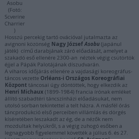
Asobu
(Fotó:
Scverine
Charrier
)
Hosszú percekig tartó ovációval jutalmazta az
avignoni közönség
Nagy
József
Asobu
(japánul
játék) című darabjának záró előadását, amelyet a
szakadó eső ellenére 2300-an néztek végig csütörtök
éjjel a Pápák Palotájának díszudvarán.
A viharos időjárás ellenére a vajdasági koreográfus-
táncos vezette
Orléans-i Országos Koreográfiai
Központ
táncosai úgy döntöttek, hogy elkezdik az
Henri Michaux
(1899-1984) francia írónak emléket
állító szabadtéri táncszínházi előadásukat, nem
utolsó sorban tekintettel a telt házra. A másfél órás
táncprodukció első perceiben villámlás és dörgés
kíséretében leszakadt az ég, de a nézők nem
mozdultak helyükről, s a végig zuhogó esőben a
legnagyobb figyelemmel követték a július 6. és 27.