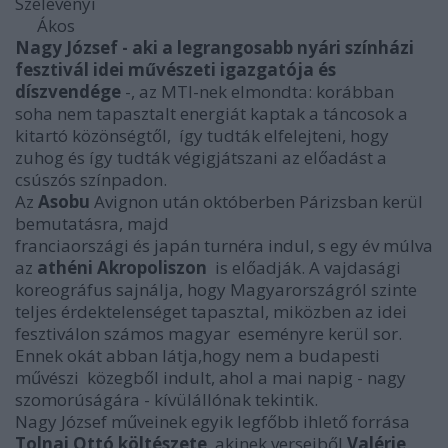
Szelevényi
Ákos
Nagy József - aki a legrangosabb nyári színházi
fesztivál idei művészeti igazgatója és
díszvendége
-, az MTI-nek elmondta: korábban
soha nem tapasztalt energiát kaptak a táncosok a
kitartó közönségtől, így tudták elfelejteni, hogy
zuhog és így tudták végigjátszani az előadást a
csúszós színpadon.
Az
Asobu
Avignon után októberben Párizsban kerül
bemutatásra, majd
franciaországi és japán turnéra indul, s egy év múlva
az
athéni
Akropoliszon
is előadják. A vajdasági
koreográfus sajnálja, hogy Magyarországról szinte
teljes érdektelenséget tapasztal, miközben az idei
fesztiválon számos magyar eseményre kerül sor.
Ennek okát abban látja,hogy nem a budapesti
művészi közegből indult, ahol a mai napig - nagy
szomorúságára - kívülállónak tekintik.
Nagy József műveinek egyik legfőbb ihlető forrása
Tolnai Ottó költészete
, akinek verseiből
Valérie