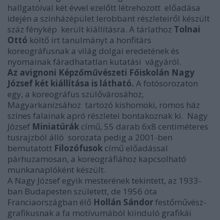
hallgatóival két évvel ezelőtt létrehozott előadása
idején a színházépület lerobbant részleteiről készült
száz fénykép került kiállításra. A tárlathoz
Tolnai
Ottó
költő írt tanulmányt a honfitárs
koreográfusnak a világ dolgai eredetének és
nyomainak fáradhatatlan kutatási vágyáról.
Az avignoni Képzőművészeti Főiskolán Nagy
József két kiállítása is látható.
A fotósorozaton
egy, a koreográfus szülővárosához,
Magyarkanizsához tartozó kishomoki, romos ház
színes falainak apró részletei bontakoznak ki. Nagy
József
Miniatúrák
című, 55 darab 6x8 centiméteres
tusrajzból álló sorozata pedig a 2001-ben
bemutatott
Filozófusok
című előadással
párhuzamosan, a koreográfiához kapcsolható
munkanaplóként készült.
A Nagy József egyik mesterének tekintett, az 1933-
ban Budapesten született, de 1956 óta
Franciaországban élő
Hollán Sándor
festőművész-
grafikusnak a fa motívumából kiinduló grafikái