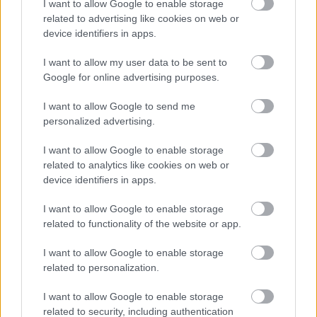
I want to allow Google to enable storage
Szabados.
related to advertising like cookies on web or
A 67 éves zongoraművészt követően a magyar
device identifiers in apps.
improvizatív etno-dzsesszt már egy teljes generáció
képviseli, melynek legjelentősebb tagjai mind
I want to allow my user data to be sent to
dolgoztak Nagy Józseffel. Közülük a július 27-ig tartó
Google for online advertising purposes.
avignoni
fesztiválon fellép
Szelevényi Ákos
és a vele dolgozó
I want to allow Google to send me
francia
Gildas Etevenard
és
Joelle Léandre
,
personalized advertising.
valamint
Mezei Szilárd
is.
Dresch
Mihály
kvartettje
pedig július 19-én ad koncertet a Pápák Palotájának
I want to allow Google to enable storage
díszudvarán.
related to analytics like cookies on web or
device identifiers in apps.
Szabados
I want to allow Google to enable storage
György
related to functionality of the website or app.
I want to allow Google to enable storage
Paso Doble
related to personalization.
A közönség állva, könnyes szemekkel és hangos
I want to allow Google to enable storage
ovációval ünnepelte
Nagy József koreográfus és
related to security, including authentication
Miquel Barceló katalán kerámiaművész Paso