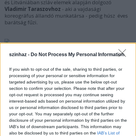
és Litvániában szláv elemek alapján dolgozó
Vladimir Taraszovhoz
- aki a vajdasági
koreográfus állandó munkatársa - pedig húsz éves
barátság fűzi.
Nagy József
és Vladimir
szinhaz -
Do Not Process My Personal Information
Taraszov az
Utolsó
If you wish to opt-out of the sale, sharing to third parties, or
tájkép c.
processing of your personal or sensitive information for
előadásban
targeted advertising by us, please use the below opt-out
Egy korábbi szabadkai koncert tapasztalata alapján
section to confirm your selection. Please note that after your
szinte magától adódott az ötlet, hogy
Szabados
opt-out request is processed you may continue seeing
július 12-i önálló avignoni koncertje után a két
interest-based ads based on personal information utilized by
zenész együtt is fellépjen azon a fesztiválon,
us or personal information disclosed to third parties prior to
your opt-out. You may separately opt-out of the further
amelynek metszéspontjában Nagy József
disclosure of your personal information by third parties on the
munkássága áll.
IAB’s list of downstream participants. This information may
A nagy sikernek köszönhetően a közel egy órás
also be disclosed by us to third parties on the
IAB’s List of
koncert után három rövid, teljesen improvizációs