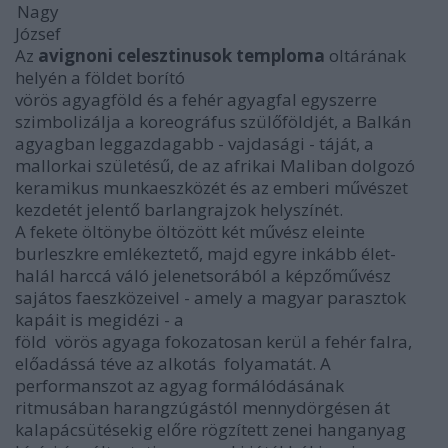
Nagy
József
Az
avignoni celesztinusok temploma
oltárának
helyén a földet borító
vörös agyagföld és a fehér agyagfal egyszerre
szimbolizálja a koreográfus szülőföldjét, a Balkán
agyagban leggazdagabb - vajdasági - táját, a
mallorkai születésű, de az afrikai Maliban dolgozó
keramikus munkaeszközét és az emberi művészet
kezdetét jelentő barlangrajzok helyszínét.
A fekete öltönybe öltözött két művész eleinte
burleszkre emlékeztető, majd egyre inkább élet-
halál harccá váló jelenetsorából a képzőművész
sajátos faeszközeivel - amely a magyar parasztok
kapáit is megidézi - a
föld vörös agyaga fokozatosan kerül a fehér falra,
előadássá téve az alkotás folyamatát. A
performanszot az agyag formálódásának
ritmusában harangzúgástól mennydörgésen át
kalapácsütésekig előre rögzített zenei hanganyag