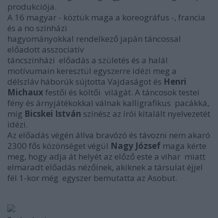
produkciója.
A 16 magyar - köztük maga a koreográfus -, francia
és a no színházi
hagyományokkal rendelkező japán táncossal
előadott asszociatív
táncszínházi előadás a születés és a halál
motívumain keresztül egyszerre idézi meg a
délszláv háborúk sújtotta Vajdaságot és
Henri
Michaux
festői és költői világát. A táncosok testei
fény és árnyjátékokkal válnak kalligrafikus pacákká,
míg
Bicskei István
színész az írói kitalált nyelvezetét
idézi.
Az előadás végén állva bravózó és távozni nem akaró
2300 fős közönséget végül
Nagy József
maga kérte
meg, hogy adja át helyét az előző este a vihar miatt
elmaradt előadás nézőinek, akiknek a társulat éjjel
fél 1-kor még egyszer bemutatta az Asobut.