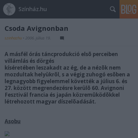
Színház.hu
Csoda Avignonban
szinhazhu
•
2006. július 19.
A másfél órás táncprodukció elsõ perceiben
villámlás és dörgés
kíséretében leszakadt az ég, de a nézõk nem
mozdultak helyükrõl, s a végig zuhogó esõben a
legnagyobb figyelemmel követték a július 6. és
27. között megrendezésre kerülõ 60. Avignoni
Fesztivál francia és japán közremûködõkkel
létrehozott magyar díszelõadását.
Asobu