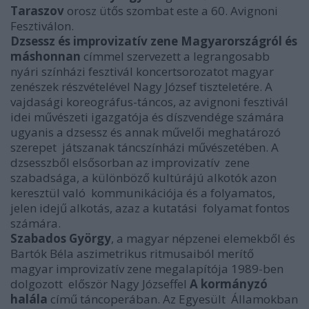
Taraszov
orosz ütős szombat este a 60. Avignoni
Fesztiválon.
Dzsessz és improvizatív zene Magyarországról és
máshonnan
címmel szervezett a legrangosabb
nyári színházi fesztivál koncertsorozatot magyar
zenészek részvételével Nagy József tiszteletére. A
vajdasági koreográfus-táncos, az avignoni fesztivál
idei művészeti igazgatója és díszvendége számára
ugyanis a dzsessz és annak művelői meghatározó
szerepet játszanak táncszínházi művészetében. A
dzsesszből elsősorban az improvizatív zene
szabadsága, a különböző kultúrájú alkotók azon
keresztül való kommunikációja és a folyamatos,
jelen idejű alkotás, azaz a kutatási folyamat fontos
számára.
Szabados György
, a magyar népzenei elemekből és
Bartók Béla aszimetrikus ritmusaiból merítő
magyar improvizatív zene megalapítója 1989-ben
dolgozott először Nagy Józseffel
A kormányzó
halála
című táncoperában. Az Egyesült Államokban