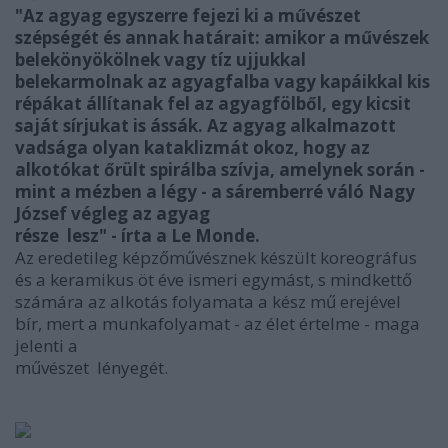
"Az agyag egyszerre fejezi ki a művészet
szépségét és annak határait: amikor a művészek
belekönyökölnek vagy tíz ujjukkal
belekarmolnak az agyagfalba vagy kapáikkal kis
répákat állítanak fel az agyagfölből, egy kicsit
saját sírjukat is ássák. Az agyag alkalmazott
vadsága olyan kataklizmát okoz, hogy az
alkotókat őrült spirálba szívja, amelynek során -
mint a mézben a légy - a sáremberré váló Nagy
József végleg az agyag
része lesz" - írta a Le Monde.
Az eredetileg képzőművésznek készült koreográfus
és a keramikus öt éve ismeri egymást, s mindkettő
számára az alkotás folyamata a kész mű erejével
bír, mert a munkafolyamat - az élet értelme - maga
jelenti a
művészet lényegét.