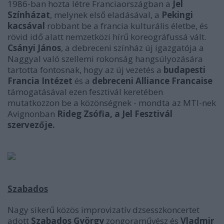
1986-ban hozta létre Franciaországban a
Jel
Színházat
, melynek első eladásával, a
Pekingi
kacsával
robbant be a francia kulturális életbe, és
rövid idő alatt nemzetközi hírű koreográfussá vált.
Csányi János
, a debreceni színház új igazgatója a
Naggyal való szellemi rokonság hangsúlyozására
tartotta fontosnak, hogy az új vezetés a
budapesti
Francia Intézet
és a
debreceni
Alliance Francaise
támogatásával ezen fesztivál keretében
mutatkozzon be a közönségnek - mondta az MTI-nek
Avignonban
Rideg Zsófia, a Jel Fesztivál
szervezője.
Szabados
Nagy sikerű közös improvizatív dzsesszkoncertet
adott
Szabados György
zongoraművész és
Vladmir