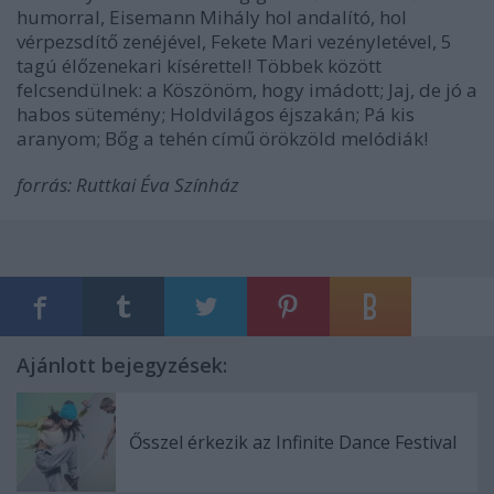
humorral, Eisemann Mihály hol andalító, hol
vérpezsdítő zenéjével, Fekete Mari vezényletével, 5
tagú élőzenekari kísérettel! Többek között
felcsendülnek: a Köszönöm, hogy imádott; Jaj, de jó a
habos sütemény; Holdvilágos éjszakán; Pá kis
aranyom; Bőg a tehén című örökzöld melódiák!
forrás: Ruttkai Éva Színház
Ajánlott bejegyzések:
Ősszel érkezik az Infinite Dance Festival