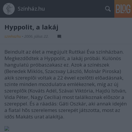
Színház.hu
Hyppolit, a lakáj
szinhazhu
•
2006. július 22.
Beindult az élet a megújult Ruttkai Éva színházban.
Megkezdõdtek a Hyppolit, a lakáj próbái. Különös
hangulatú próbaszakasz ez. Azok a színészek
(Benedek Miklós, Szacsvay László, Molnár Piroska)
akik szereplõi voltak a 22 évvel ezelõtti elõadásnak,
szinte minden mozdulatra emlékeznek, míg az új
szereplõk (Kováts Adél, Szávai Viktória, Hajdú István,
Vida Péter, Nagy Cecília) most találkoznak elõször a
szereppel. És a ráadás: Gáti Oszkár, aki annak idején
a fiatal hõs szerelemes szerepét játszotta, most az
idõs Makáts urat alakítja.