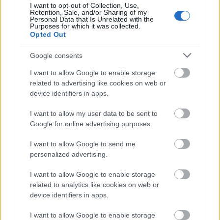
I want to opt-out of Collection, Use,
Varga Mátyás
Retention, Sale, and/or Sharing of my
Personal Data that Is Unrelated with the
tervei alapján készítette:
Purposes for which it was collected.
Galambos Péter
Opted Out
Jelmeztervező:
Torday Hajnal
(Jászai-díjas)
A táncokat
Google consents
Somoss Zsuzsa
I want to allow Google to enable storage
koreográfiája alapján betanította:
related to advertising like cookies on web or
Ullmann Krisztina
device identifiers in apps.
Zenei vezető:
Fekete Mária
A rendező munkatársa:
Bodori Anna
I want to allow my user data to be sent to
Google for online advertising purposes.
Rendező: Verebes István
(Jászai-díjas)
I want to allow Google to send me
personalized advertising.
I want to allow Google to enable storage
related to analytics like cookies on web or
device identifiers in apps.
Időpontok:
Augusztus 7. Díszelőadás
(jegyek nem válthatók)
I want to allow Google to enable storage