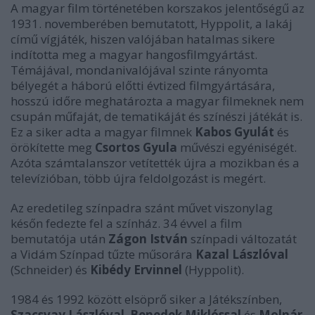
A magyar film történetében korszakos jelentőségű az
1931. novemberében bemutatott, Hyppolit, a lakáj
című vígjáték, hiszen valójában hatalmas sikere
indította meg a magyar hangosfilmgyártást.
Témájával, mondanivalójával szinte rányomta
bélyegét a háború előtti évtized filmgyártására,
hosszú időre meghatározta a magyar filmeknek nem
csupán műfaját, de tematikáját és színészi játékát is.
Ez a siker adta a magyar filmnek
Kabos Gyulát
és
örökítette meg
Csortos Gyula
művészi egyéniségét.
Azóta számtalanszor vetítették újra a mozikban és a
televízióban, több újra feldolgozást is megért.
Az eredetileg színpadra szánt művet viszonylag
későn fedezte fel a színház. 34 évvel a film
bemutatója után
Zágon István
színpadi változatát
a Vidám Színpad tűzte műsorára
Kazal Lászlóval
(Schneider) és
Kibédy Ervinnel
(Hyppolit).
1984 és 1992 között elsöprő siker a Játékszínben,
Szacsvay Lászlóval
,
Benedek Miklóssal
és
Molnár