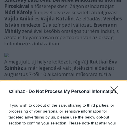
Piroskával
a főszerepekben. Zágon színdarabját
Nóti Károly
filmjével ötvözve készített átdolgozást
Vajda Anikó
és
Vajda Katalin
. Az előadást
Verebes
István
rendezte. Ez a színpadi változat,
Eisemann
Mihály
zenéjével később országos turnéra indult, s
azóta is folyamatosan repertoáron van az ország
különböző színházaiban.
A megújult, új helyre költözött régi/új
Ruttkai Éva
Színház
a már legendává vált játékszíni előadást
augusztus 7-től 10 alkalommal műsorára tűzi a
következő szereposztásban:
Hyppolit, a lakáj
szinhaz -
Do Not Process My Personal Information
- zenés komédia három felvonásban -
If you wish to opt-out of the sale, sharing to third parties, or
Zágon István
vígjátékát,
Nóti Károly
processing of your personal or sensitive information for
filmforgatókönyvét átdolgozta:
targeted advertising by us, please use the below opt-out
Vajda Anikó és Vajda Katalin
section to confirm your selection. Please note that after your