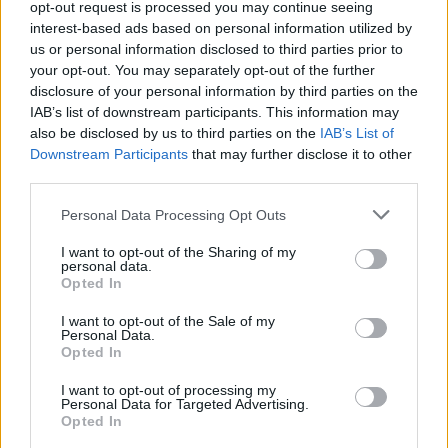
Zene:
Eisemann Mihály
opt-out request is processed you may continue seeing
interest-based ads based on personal information utilized by
Szereplők:
us or personal information disclosed to third parties prior to
Hyppolit, a lakáj:
your opt-out. You may separately opt-out of the further
Benedek Miklós
disclosure of your personal information by third parties on the
Schneider Mátyás:
Szacsvay László
IAB’s list of downstream participants. This information may
Aranka, a felesége:
Molnár Piroska
also be disclosed by us to third parties on the
IAB’s List of
Terka, a lányuk:
Szávai Viktória
Downstream Participants
that may further disclose it to other
Nagy András:
Tyukodi Szabolcs
)
third parties.
Mimi, lokáltáncosnő:
Kováts Adél
Makáts Csaba:
Hajdú István
Please note that this website/app uses one or more Google
Personal Data Processing Opt Outs
Makáts, főtanácsos:
Gáti Oszkár
services and may gather and store information including but
Julcsa:
Nagy Cecília
e.h
not limited to your visit or usage behaviour. You may click to
I want to opt-out of the Sharing of my
personal data.
Tóbiás:
Vida Péter
grant or deny consent to Google and its third-party tags to
Opted In
use your data for below specified purposes in below Google
Közreműködnek:
consent section.
I want to opt-out of the Sale of my
Fekete Mária
(zongora 1)
Personal Data.
Opted In
Termes Rita
(zongora 2)
Riha Emil / Bíró Rudolf
(dob)
I want to opt-out of processing my
Szendőfi Balázs
(basszusgitár)
Personal Data for Targeted Advertising.
Opted In
Faith Tibor / Veér Bertalan
(hegedű)
A díszleteket