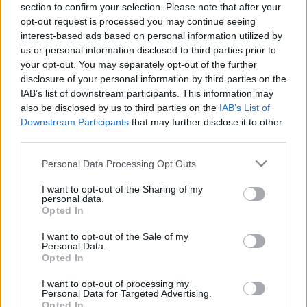
section to confirm your selection. Please note that after your
JÓGATÁNC KURZUS ZAMBRZYCKI ÁDÁM
opt-out request is processed you may continue seeing
VEZETÉSÉVEL
interest-based ads based on personal information utilized by
us or personal information disclosed to third parties prior to
2006. augusztus 7-10. Hétfőtől - Csütörtökig: 17.30-
your opt-out. You may separately opt-out of the further
19.30-ig (4x2 óra)
disclosure of your personal information by third parties on the
IAB’s list of downstream participants. This information may
Zambrzycki Ádám kortárs táncművész, jógaoktató,
also be disclosed by us to third parties on the
IAB’s List of
természetgyógyász. Jógaoktatói szakképesítését a
Downstream Participants
that may further disclose it to other
Testnevelési Főiskola, a Padma jógastúdió és az
third parties.
International Wellness Institute közös képzésén
szerezte meg. A Talentum - Nemzetközi Tánc- és
Please note that this website/app uses one or more Google
Personal Data Processing Opt Outs
Zeneművészeti Szakiskola (1993-1999), 2005-től a
services and may gather and store information including but
Magyar Táncművészeti Főiskola koreográfus szakos
not limited to your visit or usage behaviour. You may click to
I want to opt-out of the Sharing of my
personal data.
hallgatója.
grant or deny consent to Google and its third-party tags to
Opted In
use your data for below specified purposes in below Google
A XX. században kialakult tánctechnikák sikeresen
consent section.
I want to opt-out of the Sale of my
ötvözték az európai tánckultúrát, a különböző keleti
Personal Data.
Opted In
mozgásrendszerekkel, és azok filozófiai alapjaival.
Az óra folyamán a statikus jóga ászanákat
I want to opt-out of processing my
(tartásokat), és a dinamikusabb kortárstánc
Personal Data for Targeted Advertising.
Opted In