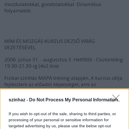
mozdulatokkal, gondolatokkal. Dinamikus
folyamatok.
MÍM ÉS MOZGÁS KURZUS DEZSŐ VIRÁG
VEZETÉSÉVEL
2006. július 31. - augusztus 3. Hétfőtől - Csütörtökig:
19.30-21.30-ig (4x2 óra)
Fizikai színház MAPA tréning alapján. A kurzus célja
fejleszteni az előadói képességet, ami az
impulzusoktól a test fantáziájából és
intelligenciájából indul. Dolgozunk az előadó és a
szinhaz -
Do Not Process My Personal Information
közönség kapcsolatán, történetet mesélünk a
hangról, a testről és a fókuszról.
If you wish to opt-out of the sale, sharing to third parties, or
processing of your personal or sensitive information for
targeted advertising by us, please use the below opt-out