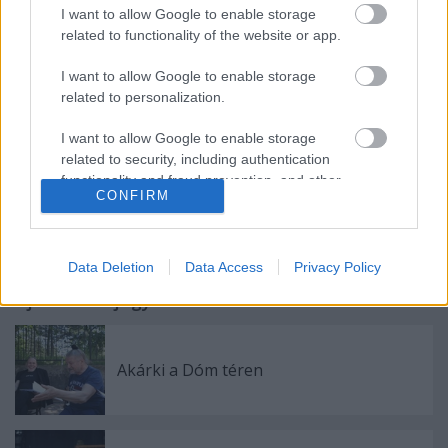
összeállított technikai és kompozíciós óra, melynek
I want to allow Google to enable storage
központi témája az áramlás, a forma szüntelen
related to functionality of the website or app.
változása térben és időben. A mozdulatok
harmónikus összekötése által létrejön a folyamatos
I want to allow Google to enable storage
mozgás, megszületik a tánc...
related to personalization.
I want to allow Google to enable storage
related to security, including authentication
functionality and fraud prevention, and other
CONFIRM
user protection.
Data Deletion
Data Access
Privacy Policy
Ajánlott bejegyzések:
Akárki a Dóm téren