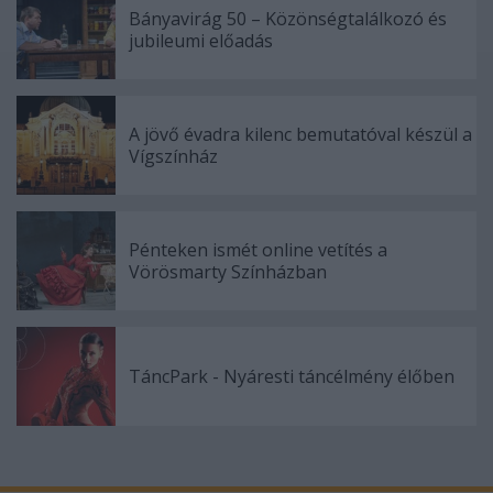
Bányavirág 50 – Közönségtalálkozó és
jubileumi előadás
A jövő évadra kilenc bemutatóval készül a
Vígszínház
Pénteken ismét online vetítés a
Vörösmarty Színházban
TáncPark - Nyáresti táncélmény élőben