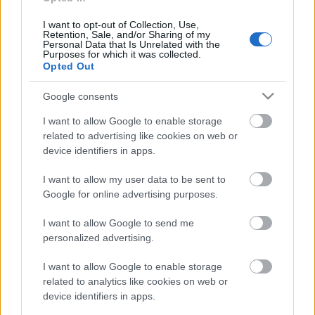
elemeket egyaránt használjuk. Ennek az órának a
célja nem a tánctechnika tanulása, hanem a
I want to opt-out of Collection, Use,
testtudatosság fejlesztése, saját fizikai állapotunk
Retention, Sale, and/or Sharing of my
Personal Data that Is Unrelated with the
harmonizálása, és mindezen keresztül önmagunk
Purposes for which it was collected.
mélyebb megismerése.
Opted Out
"A jövő tánca a múltnak tánca lesz, mivelhogy
Google consents
visszatér minden táncnak ősforrásához: a
I want to allow Google to enable storage
természethez, mely mindenkor ugyanaz volt, és az is
related to advertising like cookies on web or
marad." (Isadora Duncan)
device identifiers in apps.
I want to allow my user data to be sent to
Google for online advertising purposes.
KOMPOZÍCIÓS KORTÁRS TÁNC KURZUS ZAMBRZYCKI
ÁDÁM VEZETÉSÉVEL
I want to allow Google to send me
personalized advertising.
2006. augusztus 7-10. Hétfőtől - Csütörtökig: 19.30-
21.00-ig (4x1,5 óra)
I want to allow Google to enable storage
related to analytics like cookies on web or
Eddigi előadói tapasztalataimból (cie Pál Frenák,
device identifiers in apps.
Szabó Réka D. C., Gergye Krisztián, Dream Team, stb)