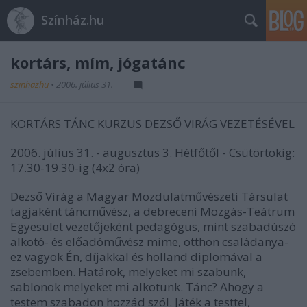
Színház.hu
kortárs, mím, jógatánc
szinhazhu
•
2006. július 31.
KORTÁRS TÁNC KURZUS DEZSŐ VIRÁG VEZETÉSÉVEL
2006. július 31. - augusztus 3. Hétfőtől - Csütörtökig:
17.30-19.30-ig (4x2 óra)
Dezső Virág a Magyar Mozdulatművészeti Társulat
tagjaként táncművész, a debreceni Mozgás-Teátrum
Egyesület vezetőjeként pedagógus, mint szabadúszó
alkotó- és előadóművész mime, otthon családanya-
ez vagyok Én, díjakkal és holland diplomával a
zsebemben. Határok, melyeket mi szabunk,
sablonok melyeket mi alkotunk. Tánc? Ahogy a
testem szabadon hozzád szól. Játék a testtel,