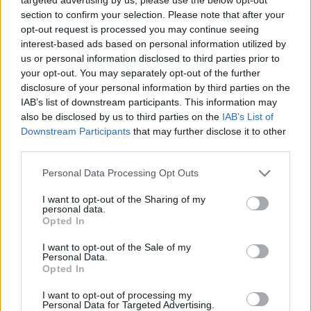
tálalták, mi pedig azon nyomban megettük az
section to confirm your selection. Please note that after your
egészet, mert isteni finom volt!
opt-out request is processed you may continue seeing
interest-based ads based on personal information utilized by
us or personal information disclosed to third parties prior to
Ez
your opt-out. You may separately opt-out of the further
igen!
disclosure of your personal information by third parties on the
IAB’s list of downstream participants. This information may
Közben a
Mamijamija
zenekar szórakoztatta a
also be disclosed by us to third parties on the
IAB’s List of
közönséget, jó húzós jazz-rockzenével, elképesztő
Downstream Participants
that may further disclose it to other
gitárszólókkal.
third parties.
Please note that this website/app uses one or more Google
Personal Data Processing Opt Outs
Ó, gitár,
services and may gather and store information including but
szóóóólj!
not limited to your visit or usage behaviour. You may click to
I want to opt-out of the Sharing of my
personal data.
grant or deny consent to Google and its third-party tags to
Opted In
Öcsre indultunk
Kiss Ferenc
,
Palya Bea
és az
use your data for below specified purposes in below Google
Etnofon Zenei Társulás
koncertjére, amikor
consent section.
I want to opt-out of the Sale of my
zuhogni kezdett, de ez nem tántorított el minket.
Personal Data.
Opted In
Reménykedtünk benne, hogy eláll, mire a Kőfejtőbe
érünk, nehogy lefújják az egészet. Jól
I want to opt-out of processing my
reménykedtünk! Épp egy örömzenélő formáció ad-
Personal Data for Targeted Advertising.