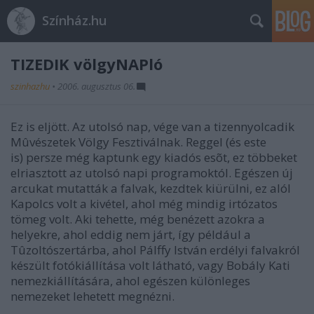
Színház.hu
TIZEDIK völgyNAPló
szinhazhu
•
2006. augusztus 06.
Ez is eljött. Az utolsó nap, vége van a tizennyolcadik
Mûvészetek Völgy Fesztiválnak. Reggel (és este
is) persze még kaptunk egy kiadós esõt, ez többeket
elriasztott az utolsó napi programoktól. Egészen új
arcukat mutatták a falvak, kezdtek kiürülni, ez alól
Kapolcs volt a kivétel, ahol még mindig irtózatos
tömeg volt. Aki tehette, még benézett azokra a
helyekre, ahol eddig nem járt, így például a
Tûzoltószertárba, ahol Pálffy István erdélyi falvakról
készült fotókiállítása volt látható, vagy Bobály Kati
nemezkiállítására, ahol egészen különleges
nemezeket lehetett megnézni.