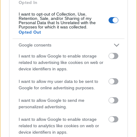
hoc koncertjének végére értünk oda: az eső elől
Opted In
behúzódtak az egyik pultba, ott húzták a lelkes
I want to opt-out of Collection, Use,
közönségnek.
Retention, Sale, and/or Sharing of my
Personal Data that Is Unrelated with the
Purposes for which it was collected.
Opted Out
Esik?
Sebaj!
Google consents
A koncert az esőhöz képest csak egy pici csúszással
I want to allow Google to enable storage
kezdődött.
Kiss
Ferenc
utolsó két szerzői albumáról,
related to advertising like cookies on web or
a
Szerelem havá
ról, és a
Szerelemajtók
ról hallhattunk
device identifiers in apps.
gyönyörűséges magyar népdalokat,
Palya
Bea
autentikus tolmácsolásában. Az eső utáni, alkonyati
I want to allow my user data to be sent to
Google for online advertising purposes.
fények igazi fesztivál-vége hangulatot varázsoltak a
Kőfejtő színpadára.
I want to allow Google to send me
personalized advertising.
Holnap a falvak ismét kiürülnek, minden megy
I want to allow Google to enable storage
tovább a megszokott úton. De 355 nap múlva ismét
related to analytics like cookies on web or
itt leszünk, megbolygatjuk az életet, sátrazunk,
device identifiers in apps.
főzünk, ázunk, zenélünk, stoppolunk, iszunk,