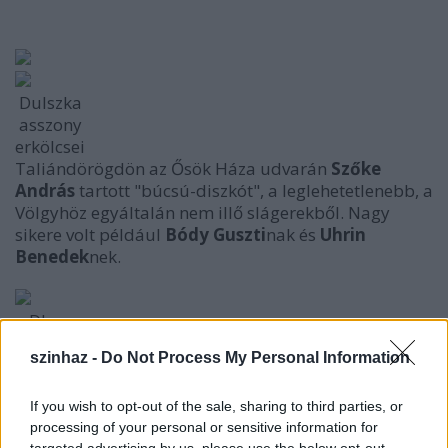
Dulszka
asszony
erkölcsei
Taliándörögdön az Ősök Háza udvarán
Szőke
András
tartott "búcsú-diszkót", a leglehetetlenebb, a
Völgyhöz egyáltalán nem illő slágerekből. Nagy
sikere volt például
Bódy Guszti
nak és
Uhrin
Benedek
nek.
DJ
Szőke
szinhaz -
Do Not Process My Personal Information
Az Óvodakertben az utolsó "Bográcsborításba"
kóstolhattunk bele a
Szolnoki Vendéglátóipari Főiskola
If you wish to opt-out of the sale, sharing to third parties, or
jóvolátból. Ezúttal tarhonyás lecsót főztek, cipóban
processing of your personal or sensitive information for
targeted advertising by us, please use the below opt-out