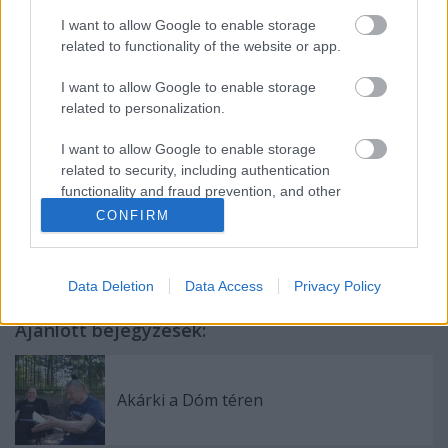
táncolunk, nem alszunk, buszozunk, lángosozunk,
I want to allow Google to enable storage
koncertezünk... És még mindent, ami a Völgybe
related to functionality of the website or app.
belefér... De egyelőre most "Völgyönkívüliek" lettünk,
úgyhogy elmegyünk haza.
I want to allow Google to enable storage
related to personalization.
I want to allow Google to enable storage
Szöveg és fotók:
Rick Zsófi
related to security, including authentication
functionality and fraud prevention, and other
user protection.
CONFIRM
Data Deletion
Data Access
Privacy Policy
Ajánlott bejegyzések:
Akárki a Dóm téren