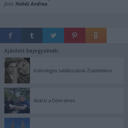
fotó:
Nehéz And
rea
Ajánlott bejegyzések:
Különleges találkozások Zsámbékon
Akárki a Dóm téren