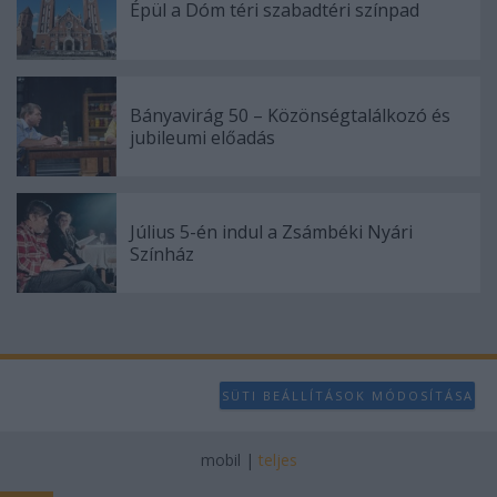
Épül a Dóm téri szabadtéri színpad
Bányavirág 50 – Közönségtalálkozó és
jubileumi előadás
Július 5-én indul a Zsámbéki Nyári
Színház
SÜTI BEÁLLÍTÁSOK MÓDOSÍTÁSA
mobil
|
teljes