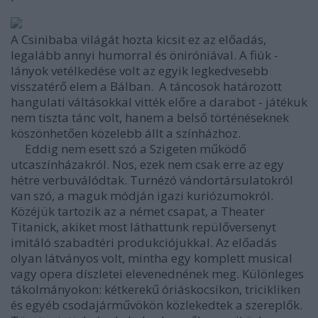
A Csinibaba világát hozta kicsit ez az előadás,
legalább annyi humorral és öniróniával. A fiúk -
lányok vetélkedése volt az egyik legkedvesebb
visszatérő elem a Bálban. A táncosok határozott
hangulati váltásokkal vitték előre a darabot - játékuk
nem tiszta tánc volt, hanem a belső történéseknek
köszönhetően közelebb állt a színházhoz.
Eddig nem esett szó a Szigeten működő
utcaszínházakról. Nos, ezek nem csak erre az egy
hétre verbuválódtak. Turnézó vándortársulatokról
van szó, a maguk módján igazi kuriózumokról.
Közéjük tartozik az a német csapat, a Theater
Titanick, akiket most láthattunk repülőversenyt
imitáló szabadtéri produkciójukkal. Az előadás
olyan látványos volt, mintha egy komplett musical
vagy opera díszletei elevenednének meg. Különleges
tákolmányokon: kétkerekű óriáskocsikon, tricikliken
és egyéb csodajárművökön közlekedtek a szereplők.