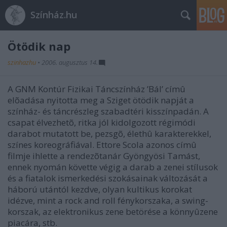
Színház.hu
Ötödik nap
szinhazhu
•
2006. augusztus 14.
A GNM Kontúr Fizikai Táncszínház ’Bál’ címû
elõadása nyitotta meg a Sziget ötödik napját a
színház- és táncrészleg szabadtéri kisszínpadán. A
csapat élvezhetõ, ritka jól kidolgozott régimódi
darabot mutatott be, pezsgõ, élethû karakterekkel,
színes koreográfiával. Ettore Scola azonos címû
filmje ihlette a rendezõtanár Gyöngyösi Tamást,
ennek nyomán követte végig a darab a zenei stílusok
és a fiatalok ismerkedési szokásainak változását a
háború utántól kezdve, olyan kultikus korokat
idézve, mint a rock and roll fénykorszaka, a swing-
korszak, az elektronikus zene betörése a könnyûzene
piacára, stb.