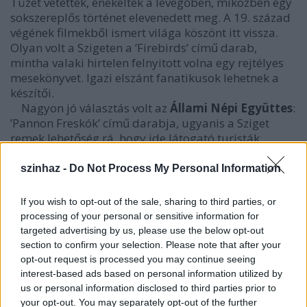
Tüzet vetettek, énekeltek a levegőben, miközben egy
sokszereplős történet elevenedett meg. A 19. század
végének filmekből ismert világa köszönt itt vissza.
Olyan volt a Szigeten a ’Firebirds’ című darab,
mintha valaki hirtelen felnyitott volna egy rejtélyes
mesekönyvet. Igazi elszánt fanatikusok lehetnek a
készítői.
Nagyon jó választás volt az
Állami Népi Együttes
:
’Pannon Freskók’ című darabja, ugyanis a Sziget
remek lehetőség rá, hogy ide látogató turisták
közelebb kerüljenek a mi gyökereinkhez, többet
tudjanak meg a kultúránkról. Erre a célra az
Állami
szinhaz -
Do Not Process My Personal Information
Népi Együttes
hivatásos népitáncos gárdája az
egyik legjobb lehetséges csatorna.
If you wish to opt-out of the sale, sharing to third parties, or
processing of your personal or sensitive information for
targeted advertising by us, please use the below opt-out
A cím utal arra, hogy történelmünk úgy
section to confirm your selection. Please note that after your
hagyományozódik ránk, akár egy freskó töredékei.
opt-out request is processed you may continue seeing
Le kell fejtenünk, és össze kell raknunk, hogy
interest-based ads based on personal information utilized by
kirajzolódjon az egész. Ugyanakkor freskó a kultúra
us or personal information disclosed to third parties prior to
szempontjából is: hogy élt tovább régi, öröklött
your opt-out. You may separately opt-out of the further