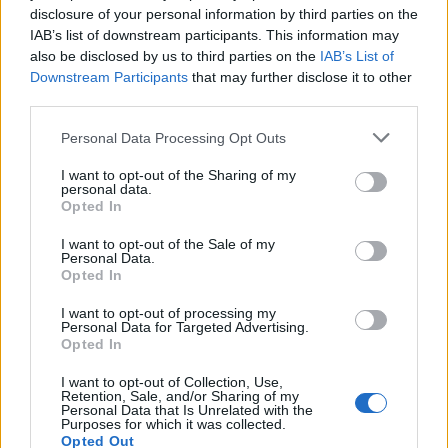
táncunk a népzenével, majd a Kodály, Bartók által
disclosure of your personal information by third parties on the
IAB’s list of downstream participants. This information may
feldolgozott magyar dallamokkal, és a 20. század
also be disclosed by us to third parties on the
IAB’s List of
néptánc mozgalmában újjáéledt énekelt verssel való
Downstream Participants
that may further disclose it to other
szimbiózisban.
Mihályi Gábor
rendező így tehát
third parties.
tartalmas, gondolatgazdag darabot teremtett.
Sikerült modern formában kifejeznie a
Please note that this website/app uses one or more Google
Personal Data Processing Opt Outs
hagyományosat. Sikeresen hozza ezáltal közel a ma
services and may gather and store information including but
nézőjéhez a néptáncot és népzenét. Rendkívül finom
not limited to your visit or usage behaviour. You may click to
I want to opt-out of the Sharing of my
personal data.
ízléssel, szakmáját értve tudta mindezt létrehozni. A
grant or deny consent to Google and its third-party tags to
Opted In
ruhák is ezt a modernséget fejezik ki: utalnak a
use your data for below specified purposes in below Google
népviselet formájára, de anyagukat,
consent section.
I want to opt-out of the Sale of my
rétegzettségüket és kötöttségüket nem veszik át.
Personal Data.
Opted In
Könnyű, szálló, mély bordó ruhákat viselnek a
táncosok egyforma lebegő zöld sálakkal.
I want to opt-out of processing my
Personal Data for Targeted Advertising.
Opted In
A koreográfia változatos, magával ragadó, ügyes
I want to opt-out of Collection, Use,
ritmusban követi egymást körtánc, nők, férfiak páros
Retention, Sale, and/or Sharing of my
illetve kombinált csapattánca, majd szólótáncosok
Personal Data that Is Unrelated with the
Purposes for which it was collected.
kiválása a körből. A darabból ezúttal csak
Opted Out