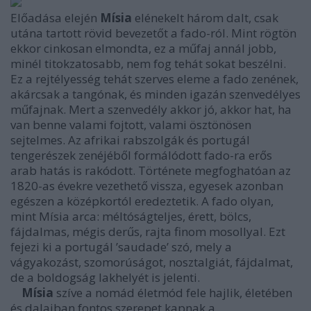
Előadása elején
Mísia
elénekelt három dalt, csak
utána tartott rövid bevezetőt a fado-ról. Mint rögtön
ekkor cinkosan elmondta, ez a műfaj annál jobb,
minél titokzatosabb, nem fog tehát sokat beszélni.
Ez a rejtélyesség tehát szerves eleme a fado zenének,
akárcsak a tangónak, és minden igazán szenvedélyes
műfajnak. Mert a szenvedély akkor jó, akkor hat, ha
van benne valami fojtott, valami ösztönösen
sejtelmes. Az afrikai rabszolgák és portugál
tengerészek zenéjéből formálódott fado-ra erős
arab hatás is rakódott. Története megfoghatóan az
1820-as évekre vezethető vissza, egyesek azonban
egészen a középkortól eredeztetik. A fado olyan,
mint Mísia arca: méltóságteljes, érett, bölcs,
fájdalmas, mégis derűs, rajta finom mosollyal. Ezt
fejezi ki a portugál ’saudade’ szó, mely a
vágyakozást, szomorúságot, nosztalgiát, fájdalmat,
de a boldogság lakhelyét is jelenti.
Mísia
szíve a nomád életmód fele hajlik, életében
és dalaiban fontos szerepet kapnak a