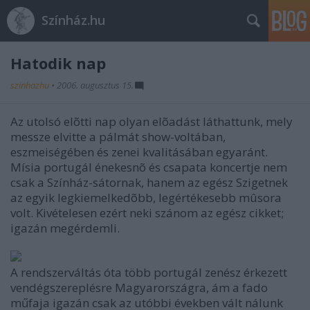
Színház.hu
Hatodik nap
szinhazhu
•
2006. augusztus 15.
Az utolsó elõtti nap olyan elõadást láthattunk, mely
messze elvitte a pálmát show-voltában,
eszmeiségében és zenei kvalitásában egyaránt.
Mísia portugál énekesnõ és csapata koncertje nem
csak a Színház-sátornak, hanem az egész Szigetnek
az egyik legkiemelkedõbb, legértékesebb mûsora
volt. Kivételesen ezért neki szánom az egész cikket;
igazán megérdemli.
A rendszerváltás óta több portugál zenész érkezett
vendégszereplésre Magyarországra, ám a fado
műfaja igazán csak az utóbbi években vált nálunk