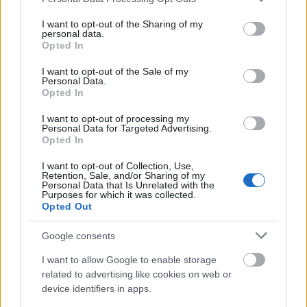
hordozza. Ez adja meg a közeget annak a fado-
services and may gather and store information including but
csokornak, melyeket Mísia az új albumáról előadott.
not limited to your visit or usage behaviour. You may click to
I want to opt-out of the Sharing of my
personal data.
A fado zenei anyaga legalább ezer tradicionális
grant or deny consent to Google and its third-party tags to
Opted In
népi gyökerű dallamból áll, ezeket az énekes
use your data for below specified purposes in below Google
szabadon választott szöveggel énekelheti. Mísiánk
consent section.
I want to opt-out of the Sale of my
így jutott el a közelmúlt és a jelen legnagyobb
Personal Data.
Opted In
portugál költőihez. Mint mondta, az íróknak-
költőknek szabad bejárásuk van a Drama Box
I want to opt-out of processing my
Hotelbe, csakúgy, mint más művészeknek, festőknek
Personal Data for Targeted Advertising.
például. Hogy az életben is velük veszi körbe magát,
Opted In
az rokon szellemiségüknek, és szoros barátságuknak
I want to opt-out of Collection, Use,
köszönhető. A csoda az, hogy ezt át tudta menteni
Retention, Sale, and/or Sharing of my
zenéjébe is, olyan gócpontot teremtve, ami minden
Personal Data that Is Unrelated with the
Purposes for which it was collected.
bizonnyal maradandó lesz a portugál kultúra
Opted Out
történetében.
Google consents
I want to allow Google to enable storage
A fado szereti a végzetest, ezért fér meg jól a
related to advertising like cookies on web or
tragikus szerelmi költészettel, a szenvedéssel, és a
device identifiers in apps.
költészettel általában. A dalok közül volt, amelyik a