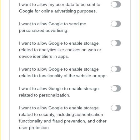
megosztottságról szólt: mikor az ember majd
I want to allow my user data to be sent to
szétszakad több dolog között őrlődve; volt, amelyik
Google for online advertising purposes.
egy kegyetlen szerelmesről szólt, volt, amelyik a
hiányzásról. A szövegek olyan kifejezően
I want to allow Google to send me
illeszkednek a dallamhoz, hogy az is megérti, aki
personalized advertising.
nem beszéli a nyelvet. Mísia hangja amilyen
szenvedélyes és gyilkos az egyik pillanatban, olyan
I want to allow Google to enable storage
lágy és felülemelkedő a következőben. Előadói
related to analytics like cookies on web or
stílusa kiforrott, biztos karmozgással,
device identifiers in apps.
egyszerűséggel, mégis igazi dívára jellemző
kisugárzással írható le. Hangja képes olyan erős,
I want to allow Google to enable storage
kitartott zengésre, mint egy fatörzs magasba futó
related to functionality of the website or app.
íve, de mesterien tartottak a pianói, és egészen
I want to allow Google to enable storage
könnyed hajlításokkal bármikor meg tudja csavarni
related to personalization.
a dallamot.
Ezek többnyire moll dallamok, de a fado kedveli a
I want to allow Google to enable storage
dúr-moll váltakozást és a többszörös modulációkat.
related to security, including authentication
Mísiának ez is a vérében van: fantasztikusan tisztán
functionality and fraud prevention, and other
és természetesen költözik át egyik hangnemből a
user protection.
másikba.
Az előadás két részből állt: az elsőben három