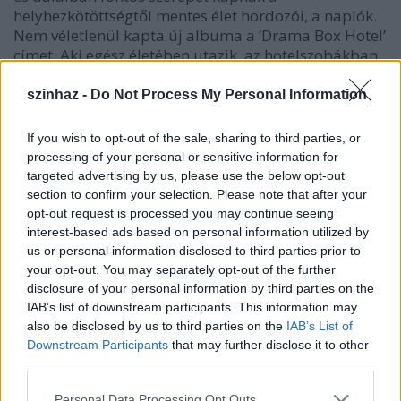
helyhezkötöttségtől mentes élet hordozói, a naplók.
Nem véletlenül kapta új albuma a ’Drama Box Hotel’
címet. Aki egész életében utazik, az hotelszobákban,
átmeneti szállásokon él, gondolatait a naplójával
osztja meg. Ez a koncepciója az új albumnak, mely
szinhaz -
Do Not Process My Personal Information
ilyeténképpen teljesen kitárulkozó és egyedi ötlet.
If you wish to opt-out of the sale, sharing to third parties, or
A koncert kezdetétől a kivetítőn egy különleges kép
processing of your personal or sensitive information for
nézett szembe velünk: egy hotelszoba- részlet
targeted advertising by us, please use the below opt-out
megbontott fehér ággyal, álmodozó hangulatú
section to confirm your selection. Please note that after your
kerek ernyőjű asztali lámpával, az ágyon egy piros
opt-out request is processed you may continue seeing
telefonnal. A szobában egy nő volt, vagy van, csak
interest-based ads based on personal information utilized by
épp nem látszik, esetleg még visszatér, ez
us or personal information disclosed to third parties prior to
kétségtelen. A kép, melyet kortárs konceptművész
your opt-out. You may separately opt-out of the further
készített, önmagában is beindítja a néző fantáziáját,
disclosure of your personal information by third parties on the
IAB’s list of downstream participants. This information may
de amit Mísia hozzátett, az még jobban elirányít. A
also be disclosed by us to third parties on the
IAB’s List of
nő - mondta
Mísia
- valami szörnyűséget készül
Downstream Participants
that may further disclose it to other
elkövetni. Akár öngyilkos lesz, akár férjhez megy,
third parties.
mindegy. A lényeg, hogy a szoba ezt a feldúlt,
sorsfordító tépelődéssel terhes atmoszférát
Please note that this website/app uses one or more Google
Personal Data Processing Opt Outs