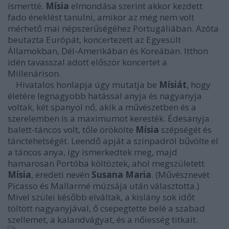
ismertté.
Mísia
elmondása szerint akkor kezdett
fado éneklést tanulni, amikor az még nem volt
mérhető mai népszerűségéhez Portugáliában. Azóta
beutazta Európát, koncertezett az Egyesült
Államokban, Dél-Amerikában és Koreában. Itthon
idén tavasszal adott először koncertet a
Millenárison.
Hivatalos honlapja úgy mutatja be
Mísiát
, hogy
életére legnagyobb hatással anyja és nagyanyja
voltak, két spanyol nő, akik a művészetben és a
szerelemben is a maximumot keresték. Édesanyja
balett-táncos volt, tőle örökölte
Mísia
szépségét és
tánctehetségét. Leendő apját a színpadról bűvölte el
a táncos anya, így ismerkedtek meg, majd
hamarosan Portóba költöztek, ahol megszületett
Mísia
, eredeti nevén
Susana Maria
. (Művésznevét
Picasso és Mallarmé múzsája után választotta.)
Mivel szülei később elváltak, a kislány sok időt
töltött nagyanyjával, ő csepegtette belé a szabad
szellemet, a kalandvágyat, és a nőiesség titkait.