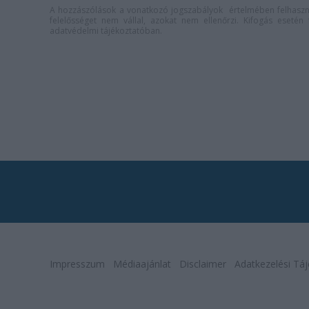
A hozzászólások a
vonatkozó jogszabályok
értelmében felhaszná
felelősséget nem vállal, azokat nem ellenőrzi. Kifogás eseté
adatvédelmi tájékoztatóban
.
Impresszum
Médiaajánlat
Disclaimer
Adatkezelési Táj