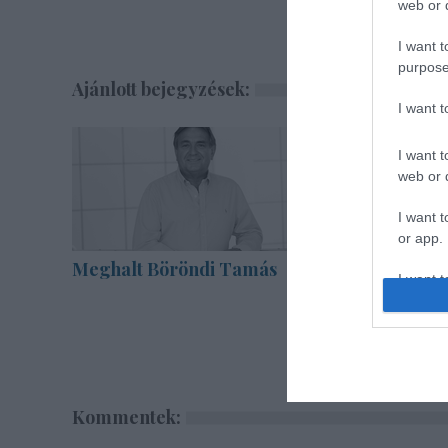
web or d
I want t
purpose
Ajánlott bejegyzések:
I want 
I want t
web or d
I want t
or app.
Meghalt Böröndi Tamás
Különleg
I want t
Zsámbék
I want t
authenti
Kommentek: