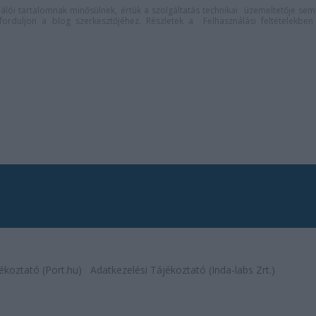
lói tartalomnak minősülnek, értük a
szolgáltatás technikai
üzemeltetője sem
n forduljon a blog szerkesztőjéhez. Részletek a
Felhasználási feltételekben
ékoztató (Port.hu)
Adatkezelési Tájékoztató (Inda-labs Zrt.)