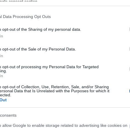
ogle consent section.
rel a vásáron, módjába volt együtteseket nevez
Márta "Majdnem 3" illetve Juhász Zsolt "Székek" 
l Data Processing Opt Outs
ka Ádám) valamint a Dunaújvárosi Táncszínház előad
 koreográfiája a düsseldorfi Robert Schumann Saa
o opt-out of the Sharing of my personal data.
 Márta produkciója augusztus 18-án 19.30 órai kezd
In
o opt-out of the Sale of my Personal Data.
t Szabó Rékát a "New Artist Speak" c. progr
In
a is lehetőséget kaptunk, ahol a magyar folklór 
to opt-out of processing my Personal Data for Targeted
ehetősége néhány magyar táncművésznek.
ing.
In
forrás: Nemzeti Táncszínház
o opt-out of Collection, Use, Retention, Sale, and/or Sharing
ersonal Data that Is Unrelated with the Purposes for which it
lected.
Out
consents
o allow Google to enable storage related to advertising like cookies on