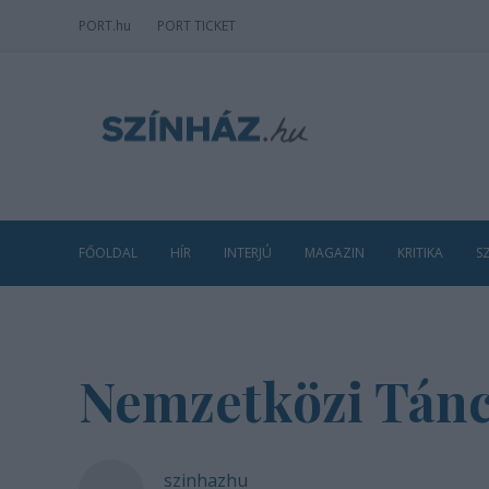
PORT
.hu
PORT TICKET
FŐOLDAL
HÍR
INTERJÚ
MAGAZIN
KRITIKA
S
Nemzetközi Tánc
szinhazhu