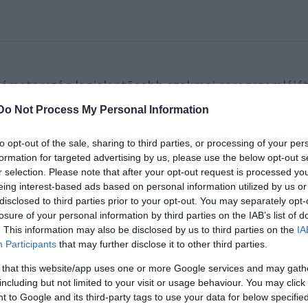
 Németország legjelentõsebb szakmai seregszemléjét
ásár, amellett, hogy vásárterén kitûnõ lehetõséget
Do Not Process My Personal Information
gazdag "showcase" kínálatával hozzájárul, hogy
djuk a hazai együttesek produkcióit, illetve remek
to opt-out of the sale, sharing to third parties, or processing of your per
formation for targeted advertising by us, please use the below opt-out s
r selection. Please note that after your opt-out request is processed y
c ne csak mint árucikk, hanem mint művészet illetve mint
eing interest-based ads based on personal information utilized by us or
disclosed to third parties prior to your opt-out. You may separately opt-
vásáron. A táncos filmek vetítése mellett szakmai beszélget
losure of your personal information by third parties on the IAB’s list of
. This information may also be disclosed by us to third parties on the
IA
Participants
that may further disclose it to other third parties.
ihasználni az alkalmat, hogy a magyar táncművésze
etközi szakmai téren is népszerűsítse. Idén először
 that this website/app uses one or more Google services and may gath
including but not limited to your visit or usage behaviour. You may click 
es a showcase programban.
 to Google and its third-party tags to use your data for below specifi