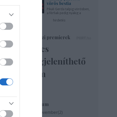
vörös bestia
ni a
Pikali Gerda talpig vörösben,
című
a férfiak pedig nyakig a
pácban - az Újszínházban!
ását
hirdetés
lban
ettel
Színházi premierek
Nincs
amba
és a
megjeleníthető
elem
 Kht.
Archívum
2020 november
(
2
)