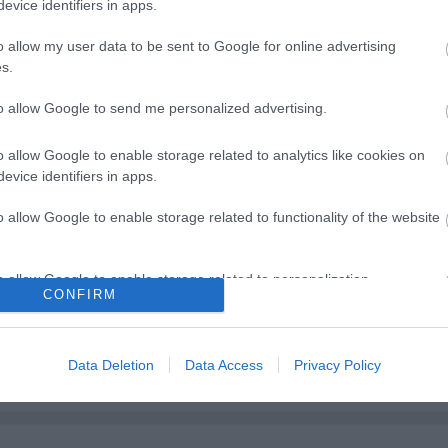
evice identifiers in apps.
o allow my user data to be sent to Google for online advertising
s.
to allow Google to send me personalized advertising.
o allow Google to enable storage related to analytics like cookies on
evice identifiers in apps.
o allow Google to enable storage related to functionality of the website
es találkozások
A Centrál Színház új
o allow Google to enable storage related to personalization.
on
jegyrendszeren keresztül
CONFIRM
értékesíti a következő évad
o allow Google to enable storage related to security, including
jegyeit
cation functionality and fraud prevention, and other user protection.
Data Deletion
Data Access
Privacy Policy