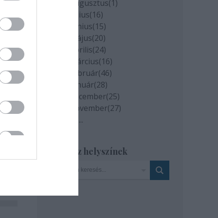
2020 augusztus
(
1
)
2020 július
(
16
)
2020 június
(
15
)
2020 május
(
20
)
2020 április
(
24
)
2020 március
(
16
)
2020 február
(
46
)
2020 január
(
28
)
2019 december
(
25
)
2019 november
(
27
)
Tovább
...
Szinház helyszínek