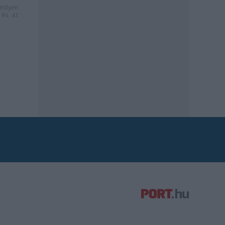
milyen
és az