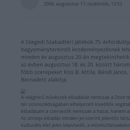
2006. augusztus 17. csütörtök, 13:53
A Szegedi Szabadtéri Játékok 75. évforduló
hagyományteremtõ kezdeményezésnek lehetn
minden év augusztus 20-án megtekinthetik 
az évben augusztus 18. és 20. között három
fõbb szerepeket Kiss B. Attila, Bándi János
Bernadett alakítja.
A világhírű művészek előadását nemcsak a Dóm tér
tér szomszédságában elhelyezett kivetítők segíts
előadásain a szervezők nemcsak a hazai, hanem az
Az ünnepi előadás minden jel szerint jelentős tár
kulturális élet jeles képviselői, a művésztársadalo