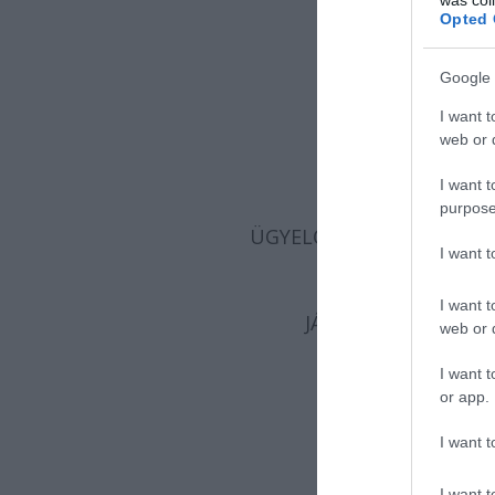
was col
Opted 
DÍSZLET-JEL
Google 
KOREOGRÁFUS-
I want t
KOREOGRÁFUS AS
web or d
KARIGAZG
ZENEI RE
I want t
KORREPETÍTOR:
K
purpose
ÜGYELŐ:
STEFANIK SÁND
I want 
SÚG
RENDEZŐASS
I want t
JÁTÉKMESTER-REND
web or d
I want t
or app.
KES
I want t
I want t