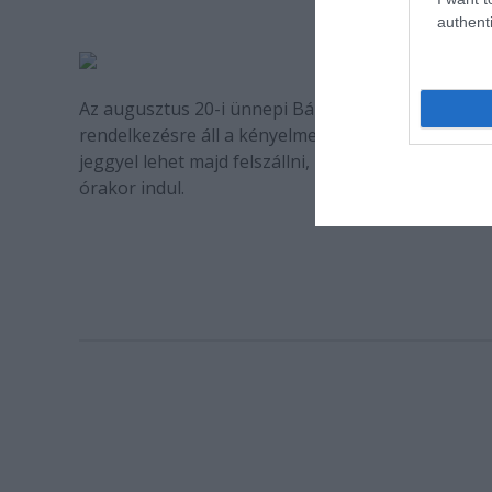
S
authenti
Az augusztus 20-i ünnepi Bánk bán előadását követ
rendelkezésre áll a kényelmes hazajutáshoz. A sz
jeggyel lehet majd felszállni, mely Kiskunfélegyh
órakor indul.