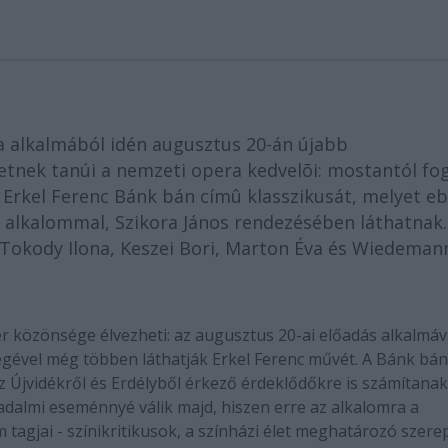
ja alkalmából idén augusztus 20-án újabb
ek tanúi a nemzeti opera kedvelõi: mostantól fo
Erkel Ferenc Bánk bán címû klasszikusát, melyet e
 alkalommal, Szikora János rendezésében láthatnak.
, Tokody Ilona, Keszei Bori, Marton Éva és Wiedeman
 közönsége élvezheti: az augusztus 20-ai előadás alkalmáv
égével még többen láthatják Erkel Ferenc művét. A Bánk bán
 Újvidékről és Erdélyből érkező érdeklődőkre is számítanak
sadalmi eseménnyé válik majd, hiszen erre az alkalomra a
m tagjai - színikritikusok, a színházi élet meghatározó szerep