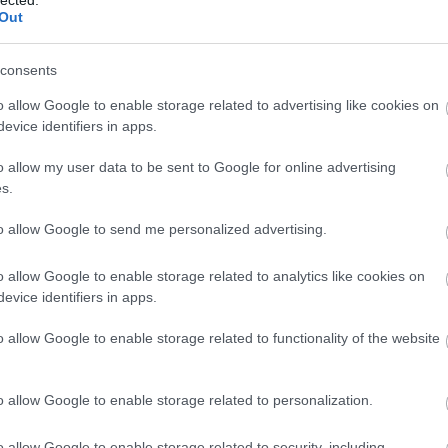
lected.
Out
MEZTERVEZŐ:
CSÍK GYÖRGY
consents
MOZGÁSTERVEZŐ:
DUDA ÉVA
o allow Google to enable storage related to advertising like cookies on
SZISZTENS:
CSONTOS MARIKA
evice identifiers in apps.
ATÓ:
KOVÁCS KORNÉLIA
NDEZŐ:
GYÜDI SÁNDOR
o allow my user data to be sent to Google for online advertising
ERÉNYI MARIANN, PÁL ANIKÓ
s.
OR, TOLNAI MÁRIA. SZABÓ ORSOLYA
to allow Google to send me personalized advertising.
Ó:
KONTZ GÁBOR
ZISZTENS:
PÓPITY TÍMEA
o allow Google to enable storage related to analytics like cookies on
EZŐASSZISZTENS:
DEME GÁBOR
evice identifiers in apps.
o allow Google to enable storage related to functionality of the website
KARMESTER:
SELYÁK GERGELY
o allow Google to enable storage related to personalization.
RENDEZŐ:
o allow Google to enable storage related to security, including