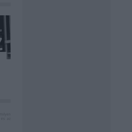
milyen
és az