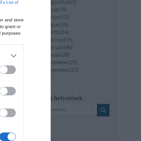
2020 augusztus
(
1
)
B’s List of
2020 július
(
16
)
2020 június
(
15
)
er and store
2020 május
(
20
)
to grant or
2020 április
(
24
)
ed purposes
2020 március
(
16
)
2020 február
(
46
)
2020 január
(
28
)
2019 december
(
25
)
2019 november
(
27
)
Tovább
...
Szinház helyszínek