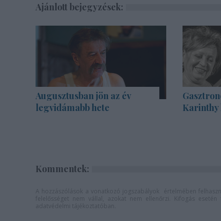
Ajánlott bejegyzések:
Augusztusban jön az év
Gasztron
legvidámabb hete
Karinthy
Kommentek:
A hozzászólások a
vonatkozó jogszabályok
értelmében felhaszná
felelősséget nem vállal, azokat nem ellenőrzi. Kifogás eseté
adatvédelmi tájékoztatóban
.