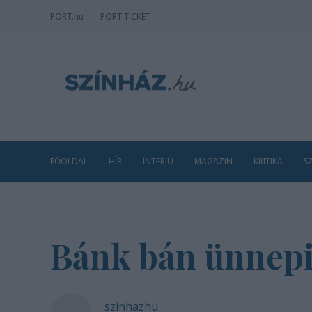
PORT
.hu
PORT TICKET
FŐOLDAL
HÍR
INTERJÚ
MAGAZIN
KRITIKA
S
Bánk bán ünnepi
szinhazhu