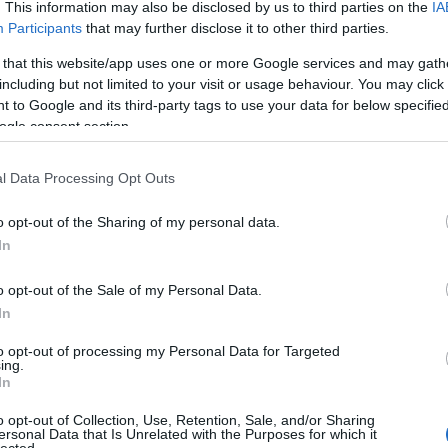
. This information may also be disclosed by us to third parties on the
IA
Participants
that may further disclose it to other third parties.
 that this website/app uses one or more Google services and may gath
l Ferenc: Bánk bán
including but not limited to your visit or usage behaviour. You may click 
 to Google and its third-party tags to use your data for below specifi
S B. ATILLA
/
BÁNDI JÁNOS
ogle consent section.
Y ILONA
/
KESZEI BORBÁLA
ÉVA
/
WIEDEMANN BERNADETT
l Data Processing Opt Outs
EDE-FAZEKAS CSABA
o opt-out of the Sharing of my personal data.
ZI ISTVÁN
/
NYÁRI ZOLTÁN
In
NAGY SÁNDOR
/
GÁBOR GÉZA
rach:
RÉTI ATTILA
o opt-out of the Sale of my Personal Data.
R GÉZA
/
ALTORJAY TAMÁS
In
to opt-out of processing my Personal Data for Targeted
MŰKÖDIK TOVÁBBÁ
ing.
 SZIMFONIKUS ZENEKAR,
In
DTÉRI JÁTÉKOK TÁNCKARA ÉS A
o opt-out of Collection, Use, Retention, Sale, and/or Sharing
MZETI SZÍNHÁZ ÉNEKKARA
ersonal Data that Is Unrelated with the Purposes for which it