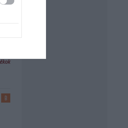
t is
ényes
1.00
tékok