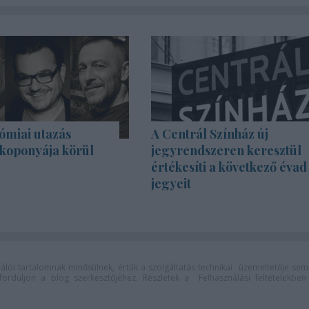
ómiai utazás
A Centrál Színház új
 koponyája körül
jegyrendszeren keresztül
értékesíti a következő évad
jegyeit
lói tartalomnak minősülnek, értük a
szolgáltatás technikai
üzemeltetője sem
n forduljon a blog szerkesztőjéhez. Részletek a
Felhasználási feltételekben