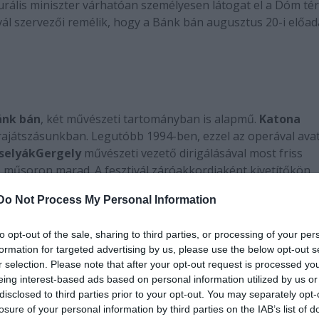
urális miniszter várhatóan személyesen látogat el a Dóm tér
vál szervezői remélik, hogy a Bánk bán augusztus 20-i előa
ánk bán
, két művészeti tartományban is alapmű.
Katona
ajátszásunkban. Legutóbb 1994-ben, ezzel az operával ava
selyák
Gergely
művészeti vezető dirigálásával most friss
re műsoron marad. A fesztivál záróakkordjaként kivetítőkön
 így elmondhatjuk, hetedhét országban itt néznek legtöbbe
Do Not Process My Personal Information
reprezentatív lesz a szereposztás (kettő is kész
to opt-out of the sale, sharing to third parties, or processing of your per
formation for targeted advertising by us, please use the below opt-out s
ilmhez. Magyar operában nemigen lépett még föl e
r selection. Please note that after your opt-out request is processed y
dy Ilona
,
Kiss B. Atilla
, de a másik szereposztás
eing interest-based ads based on personal information utilized by us or
ernadettel
vagy a bécsi Staatsoper sztárjával,
Ke
disclosed to third parties prior to your opt-out. You may separately opt-
elyi kedvenceit is,
Gábor Gézát
,
Réti Attilát
.
losure of your personal information by third parties on the IAB’s list of