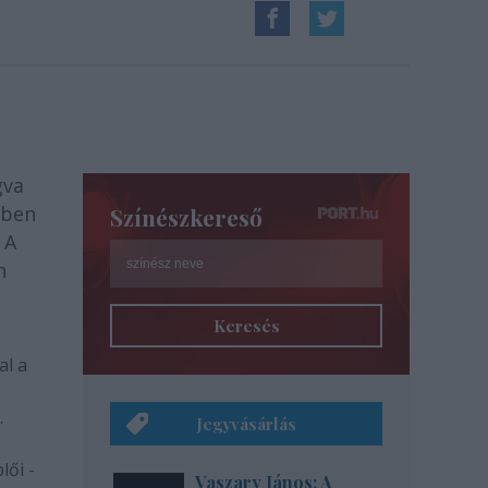
gva
bben
Színészkereső
 A
n
Keresés
al a
.
Jegyvásárlás
lői -
Vaszary János: A