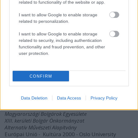
• 17.30 FESZTIVÁL-MEGBESZÉLÉS
related to functionality of the website or app.
vezeti: Szűcs Katalin Ágnes kritikus
Színházi előcsarnok
I want to allow Google to enable storage
related to personalization.
AZ ELŐADÁSOK KÖZÖTT A
KOLIBRI HARSONA
QUARTETT
MUZSIKÁL
I want to allow Google to enable storage
related to security, including authentication
A FESZTIVÁL FŐVÉDNÖKEI:
functionality and fraud prevention, and other
Dr. Schiffer János, Budapest Főváros főpolgármester -
user protection.
helyettese és
Verók István, Terézváros polgármestere
CONFIRM
TÁMOGATÓINK:
Nemzeti Kulturális Alapprogram
Data Deletion
Data Access
Privacy Policy
Budapest Főváros Polgármesteri Hivatala
TERMA Terézvárosi Művelődési Közalapítvány
Magyarországi Bolgárok Egyesülete
XIII. kerületi Bolgár Önkormányzat
Alternatív Művészeti Alapítvány
Európai Unió - Kultúra 2000 - Oslo University