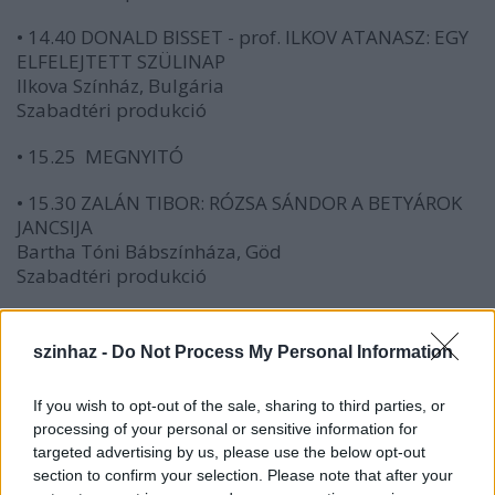
• 14.40 DONALD BISSET - prof. ILKOV ATANASZ: EGY
ELFELEJTETT SZÜLINAP
Ilkova Színház, Bulgária
Szabadtéri produkció
• 15.25 MEGNYITÓ
• 15.30 ZALÁN TIBOR: RÓZSA SÁNDOR A BETYÁROK
JANCSIJA
Bartha Tóni Bábszínháza, Göd
Szabadtéri produkció
• 16.30 A LÓ NÉLKÜLI LOVAG
Vaskakas Bábszínház, Győr
szinhaz -
Do Not Process My Personal Information
Színházterem
If you wish to opt-out of the sale, sharing to third parties, or
• 18.00 FESZTIVÁL-MEGBESZÉLÉS
processing of your personal or sensitive information for
vezeti: Szűcs Katalin Ágnes kritikus
targeted advertising by us, please use the below opt-out
Színházi előcsarnok
section to confirm your selection. Please note that after your