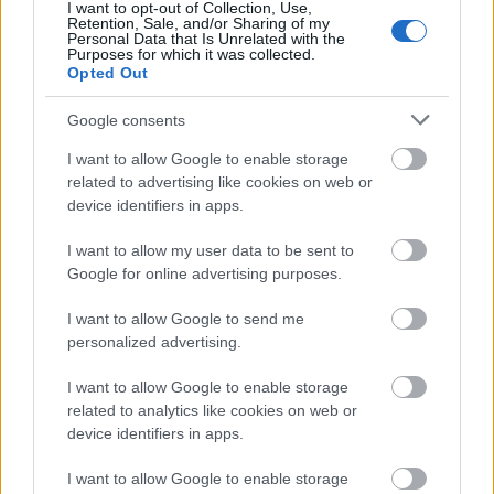
I want to opt-out of Collection, Use,
Retention, Sale, and/or Sharing of my
Personal Data that Is Unrelated with the
• 14.00 BENEDEK ELEK -MÁRKUSZÍNHÁZ: LACI
Purposes for which it was collected.
KIRÁLYFI
Opted Out
MárkusZínház egy Bábszínház, Pécs
Szabadtéri produkció
Google consents
I want to allow Google to enable storage
• 15.00 KÖSZÖNTŐ
related to advertising like cookies on web or
device identifiers in apps.
• 15.10 VITÉZ LÁSZLÓ ÉS A TÖBBIEK
Kemény Henrik
I want to allow my user data to be sent to
Szabadtéri produkció
Google for online advertising purposes.
• 15.50 PALYA BEA - GRYLLUS SAMU - BOLYA
I want to allow Google to send me
MÁTYÁS:
personalized advertising.
ÁLOM, ÁLOM KITALÁLOM
Csodamalom Bábszínház, Miskolc
I want to allow Google to enable storage
Színházterem
related to analytics like cookies on web or
device identifiers in apps.
• 16.30 A MICHEL INDALI-DÍJ ÁTADÁSA
I want to allow Google to enable storage