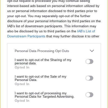
opt-out request is processed you may continue seeing
interest-based ads based on personal information utilized by
Szeptember 3. (vasárnap)
us or personal information disclosed to third parties prior to
your opt-out. You may separately opt-out of the further
• 9.30 KOLIBRI SZÍNHÁZ: TODA - A CSODA
disclosure of your personal information by third parties on the
GYEREKNYELVEN
IAB’s list of downstream participants. This information may
(0-3 éves korig, helyek korlátozott számban)
also be disclosed by us to third parties on the
IAB’s List of
Kolibri Fészek
Downstream Participants
that may further disclose it to other
third parties.
• 10.00 FEKETE ISTVÁN - SZÉKELY ANDREA: VUK
Fabula Bábszínház, Budapest
Please note that this website/app uses one or more Google
Personal Data Processing Opt Outs
services and may gather and store information including but
Szabadtéri produkció
not limited to your visit or usage behaviour. You may click to
I want to opt-out of the Sharing of my
personal data.
grant or deny consent to Google and its third-party tags to
• 11.00 ILLYÉS GYULA: AZ ÉGIG ÉRŐ FA
Opted In
use your data for below specified purposes in below Google
Színház- és Filmművészeti Egyetem II. éves
consent section.
bábszínész hallgatói
I want to opt-out of the Sale of my
Personal Data.
Szabadtéri produkció
Opted In
• 11.45 HORVÁTH MARI - KISS RITA: A KÉKRUHÁS
I want to opt-out of processing my
KISLÁNY TÖRTÉNETE
Personal Data for Targeted Advertising.
Opted In
Ciróka Bábszínház, Kecskemét
Színházterem