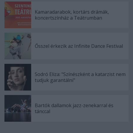
Kamaradarabok, kortárs drámák,
koncertszínház a Teátrumban
Ősszel érkezik az Infinite Dance Festival
Sodró Eliza: "Színészként a katarzist nem
tudjuk garantálni"
Bartók dallamok jazz-zenekarral és
tánccal