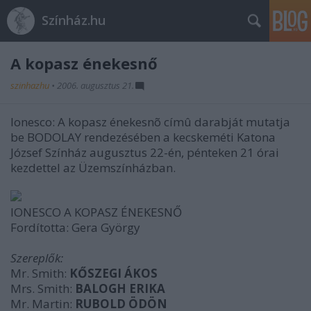
Színház.hu
A kopasz énekesnő
szinhazhu
•
2006. augusztus 21.
Ionesco: A kopasz énekesnõ címû darabját mutatja
be BODOLAY rendezésében a kecskeméti Katona
József Színház augusztus 22-én, pénteken 21 órai
kezdettel az Üzemszínházban.
IONESCO A KOPASZ ÉNEKESNŐ
Fordította: Gera György
Szereplők:
Mr. Smith:
KŐSZEGI ÁKOS
Mrs. Smith:
BALOGH ERIKA
Mr. Martin:
RUBOLD ÖDÖN