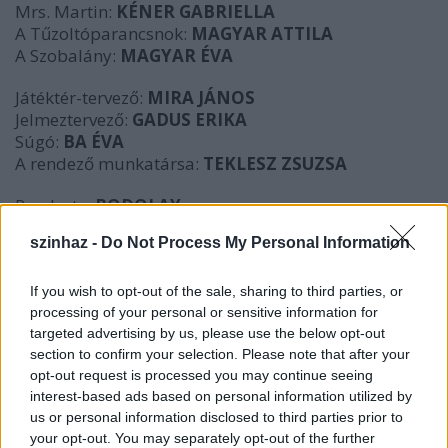
Mrs. Martin:
KÉNER GABRIELLA
A Tűzoltóparancsnok:
MAGYAR ATTILA
A Szobalány:
MAGYAR ÉVA
Játéktér-tervező:
MIRA JÁNOS
Jelmeztervező:
GADUS ERIKA
Súgó:
BA ÉVA
A rendező munkatársa:
TEKLESZ ZSUZSA
Rendezte:
BODOLAY
szinhaz -
Do Not Process My Personal Information
Bemutató:
2006. augusztus 22., kedd 21.00 óra
(a Hírös Hét Fesztivál keretében)
If you wish to opt-out of the sale, sharing to third parties, or
További előadások:
processing of your personal or sensitive information for
targeted advertising by us, please use the below opt-out
Augusztus: 23, 25. és 26-án az Üzemszínházban és
section to confirm your selection. Please note that after your
éjjel a Kamion tetején.
opt-out request is processed you may continue seeing
interest-based ads based on personal information utilized by
us or personal information disclosed to third parties prior to
your opt-out. You may separately opt-out of the further