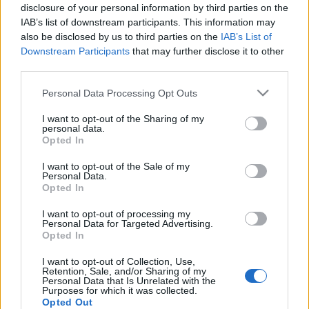
disclosure of your personal information by third parties on the
Az alapművet soha nem játszották a kecskeméti Katona
IAB’s list of downstream participants. This information may
József Színházban. Ma már vitathatatlan klasszikus. A
also be disclosed by us to third parties on the
IAB’s List of
nyolcvanas években ez a darab mentett meg a Színház-
Downstream Participants
that may further disclose it to other
és Filmművészeti Főiskolán, amikor a másik
third parties.
neoklasszikus: Mrożek okán ismét ki akartak csapatni, -
a lengyelországi katonai puccs után.
Please note that this website/app uses one or more Google
Personal Data Processing Opt Outs
Nem szoktam semmit újrarendezni. A címszereplő most
services and may gather and store information including but
mégis újra vonz: színészeinkkel együtt hozzáöregedtünk
not limited to your visit or usage behaviour. You may click to
I want to opt-out of the Sharing of my
personal data.
az egykori polgári szalonhoz, - ahol Ionesco
grant or deny consent to Google and its third-party tags to
Opted In
ellenszínműve máig provokál.
use your data for below specified purposes in below Google
Lehet-e ennél mulatságosabb nyári esténk?
consent section.
I want to opt-out of the Sale of my
Personal Data.
Mikor kamaszkorunkban, iskolánk klubjában először
Opted In
hallottam a művet, egy lelkes magyartanárnő
szervezésében, az Állami Bábszínház színészeinek
I want to opt-out of processing my
tolmácsolásában: - majd leestünk a székről, - a
Personal Data for Targeted Advertising.
Opted In
röhögéstől.
Ezt az alapélményemet szeretném visszaidézni, 2006.
I want to opt-out of Collection, Use,
nyarán a Nagyszínház mögött, éjjel, a Kamion tetején, -
Retention, Sale, and/or Sharing of my
Personal Data that Is Unrelated with the
háttérben az Üzemszínházzal.
Purposes for which it was collected.
Abszurdot csak realistán érdemes játszani.
Opted Out