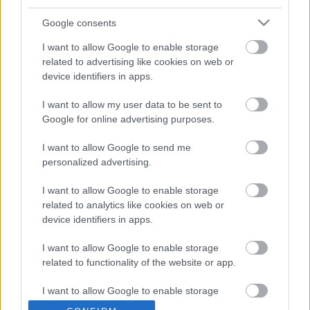
Irány a darabzáró refrén: Kint sincs senki, bent sincs
senki, koccintsunk csak
Google consents
C’est pas par la, c’est par ici, C’est pas par la, c’est par
I want to allow Google to enable storage
ici, - etc.
related to advertising like cookies on web or
device identifiers in apps.
- Bodolay -
I want to allow my user data to be sent to
Google for online advertising purposes.
I want to allow Google to send me
forrás: Kecskeméti
personalized advertising.
Katona József
Színház
I want to allow Google to enable storage
related to analytics like cookies on web or
device identifiers in apps.
I want to allow Google to enable storage
related to functionality of the website or app.
I want to allow Google to enable storage
related to personalization.