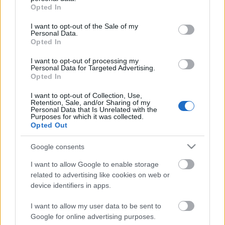
grant or deny consent to Google and its third-party tags to
Opted In
nyilatkozott az alkotásról:
use your data for below specified purposes in below Google
"A Rómeó a világirodalom legromantikusabb és
consent section.
I want to opt-out of the Sale of my
legtragikusabb darabja. Ennél jobb téma nem is kell egy
Personal Data.
Opted In
jó musicalhez, hiszen van benne minden: gyűlölet,
szerelem, félreértés, halál, esküvő, szabadság. Mindezen
I want to opt-out of processing my
túl arra törekszem, hogy a Rómeó és Júlia ürügyén sok-
Personal Data for Targeted Advertising.
sok új és aktuális érzést fedezzek fel magamban."
Opted In
I want to opt-out of Collection, Use,
forrás: Operettszínház
Retention, Sale, and/or Sharing of my
Personal Data that Is Unrelated with the
Purposes for which it was collected.
Opted Out
Google consents
I want to allow Google to enable storage
related to advertising like cookies on web or
Ajánlott bejegyzések:
device identifiers in apps.
I want to allow my user data to be sent to
Rögtön dupla premierrel kezdi az új
Google for online advertising purposes.
évadot a Radnóti