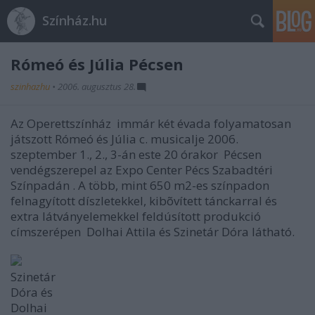
Színház.hu
Rómeó és Júlia Pécsen
szinhazhu
•
2006. augusztus 28.
Az Operettszínház immár két évada folyamatosan
játszott Rómeó és Júlia c. musicalje 2006.
szeptember 1., 2., 3-án este 20 órakor Pécsen
vendégszerepel az Expo Center Pécs Szabadtéri
Színpadán . A több, mint 650 m2-es színpadon
felnagyított díszletekkel, kibõvített tánckarral és
extra látványelemekkel feldúsított produkció
címszerépen Dolhai Attila és Szinetár Dóra látható.
Szinetár
Dóra és
Dolhai