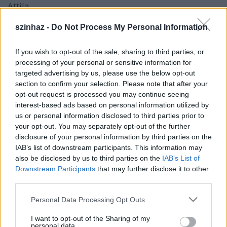
Attila
A kifinomult francia ízlés minden korszakban
szinhaz -
Do Not Process My Personal Information
meghatározó volt a gasztronómia, a divat, a
formatervezés, és ugyanígy a kultúra, a művészetek
If you wish to opt-out of the sale, sharing to third parties, or
terén is. Ez a hatás az utóbbi években elérte a zenés
processing of your personal or sensitive information for
színházakat is. Párizs vegykonyháiban új színekkel,
targeted advertising by us, please use the below opt-out
ízekkel gazdagodott a musical.
section to confirm your selection. Please note that after your
A szépség, játékosság, érzelmesség kultusza átitatta
opt-out request is processed you may continue seeing
és átlelkesítette a kihűlőfélben levő, fejlődésében
interest-based ads based on personal information utilized by
megrekedt angolszász műfajt; és a szűk, színházba
us or personal information disclosed to third parties prior to
járó rétegnek szóló csemege helyett a közösségi
your opt-out. You may separately opt-out of the further
esemény rangjára emelte. A sok ezer férőhelyes
disclosure of your personal information by third parties on the
IAB’s list of downstream participants. This information may
Sportpalotában vagy a Kongresszusi Palotában
also be disclosed by us to third parties on the
IAB’s List of
óriási szériákban láthatta a közönség a Párizsi Notre
Downstream Participants
that may further disclose it to other
Dame vagy legutóbb a Rómeó és Júlia című
third parties.
musicaleket.
Please note that this website/app uses one or more Google
Personal Data Processing Opt Outs
A
Shakespeare
színműve alapján készült mű
services and may gather and store information including but
története mindenki számára ismerős.
Gérard
not limited to your visit or usage behaviour. You may click to
I want to opt-out of the Sharing of my
Presgurvic
, a zeneszerző és egyben szövegíró, így
personal data.