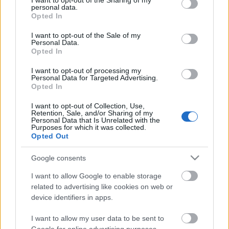
hangverseny-bérletek, a fennmaradó helyek
not limited to your visit or usage behaviour. You may click to
I want to opt-out of the Sharing of my
personal data.
grant or deny consent to Google and its third-party tags to
függvényében pedig minden hangversenyre külön-
Opted In
use your data for below specified purposes in below Google
külön is lehet majd jegyet vásárolni. Az évad első
consent section.
hangversenyére ez év szeptember 29-én kerül sor a
I want to opt-out of the Sale of my
Personal Data.
Tamási Áron Színház
Nagytermében. Műsoron
Opted In
Haydn
-,
Beethoven
-,
Stamitz-
és
Bottesini
-művek,
fellépnek a szeptember 25-28 között Brassóban
I want to opt-out of processing my
Personal Data for Targeted Advertising.
zajló nemzetközi vonós-szólista verseny díjazottjai.
Opted In
Vezényel
Ilarion Ionescu-Galaţi.
I want to opt-out of Collection, Use,
forrás: Tamási Áron Színház
Retention, Sale, and/or Sharing of my
Personal Data that Is Unrelated with the
Sepsiszentgyörgy
Purposes for which it was collected.
Opted Out
Google consents
I want to allow Google to enable storage
related to advertising like cookies on web or
device identifiers in apps.
Ajánlott bejegyzések:
I want to allow my user data to be sent to