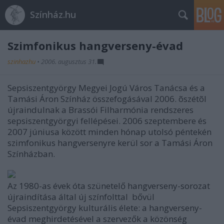
Színház.hu
Szimfonikus hangverseny-évad
szinhazhu
•
2006. augusztus 31.
Sepsiszentgyörgy Megyei Jogú Város Tanácsa és a
Tamási Áron Színház összefogásával 2006. õszétõl
újraindulnak a Brassói Filharmónia rendszeres
sepsiszentgyörgyi fellépései. 2006 szeptembere és
2007 júniusa között minden hónap utolsó péntekén
szimfonikus hangversenyre kerül sor a Tamási Áron
Színházban.
Az 1980-as évek óta szünetelő hangverseny-sorozat
újraindítása által új színfolttal bővül
Sepsiszentgyörgy kulturális élete: a hangverseny-
évad meghirdetésével a szervezők a közönség