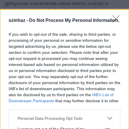
igényeinek szeretnének elébe menni, ezáltal is
gazdagítva a város kulturális kínálatát. Jelen
pillanatban igen kevés város engedheti meg
szinhaz -
Do Not Process My Personal Information
magának egy szimfonikus zenekar fenntartását, a
szépművészetek ezen formája emiatt többnyire csak
a nagyvárosok lakói számára elérhető. Ez azonban
If you wish to opt-out of the sale, sharing to third parties, or
nem rettentette vissza a szervezőket a program
processing of your personal or sensitive information for
targeted advertising by us, please use the below opt-out
életbeléptetésétől, mert meggyőződésük, hogy egy
section to confirm your selection. Please note that after your
közösség vonzerejének, megtartó erejének
opt-out request is processed you may continue seeing
fenntartásában, életszínvonalában meghatározó
interest-based ads based on personal information utilized by
szereppel bír a rendelkezésre álló kulturális kínálat
us or personal information disclosed to third parties prior to
sokszínűsége és minősége, a kultúrához való
your opt-out. You may separately opt-out of the further
hozzáférés lehetőségeinek bővítése és a kultúrával
disclosure of your personal information by third parties on the
szembeni igényesség támogatása pedig csak javára
IAB’s list of downstream participants. This information may
válhat a város közösségének.
also be disclosed by us to third parties on the
IAB’s List of
Downstream Participants
that may further disclose it to other
third parties.
A tíz estéből álló évadra a Tamási Áron Színházban
már szeptember 15-étől megvásárolhatóak a
Please note that this website/app uses one or more Google
Personal Data Processing Opt Outs
megszokott színház-bérletekhez hasonló
services and may gather and store information including but