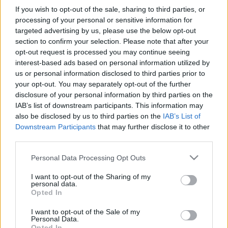
a Legjobb rendezés díját, a
Színházi Kritikusok Céhe
If you wish to opt-out of the sale, sharing to third parties, or
pedig ugyanebben az évben a Legjobb független
processing of your personal or sensitive information for
színházi előadásnak ítélte meg a. A társulat külön
targeted advertising by us, please use the below opt-out
jutalomban részesült, amikor elnyerte a Fővárosi
section to confirm your selection. Please note that after your
Önkormányzat Alkotóközösségi Díját a
Magyar
opt-out request is processed you may continue seeing
Stúdió Színházi Műhelyek XVI. Fesztiválján
.
interest-based ads based on personal information utilized by
us or personal information disclosed to third parties prior to
your opt-out. You may separately opt-out of the further
A
"Szíkölök"
- mintegy a Bozgorok folytatásaként -
disclosure of your personal information by third parties on the
nem egy összefüggő történetet mesél el, hanem
IAB’s list of downstream participants. This information may
mozaikszerű, különböző korokban és helyszíneken
also be disclosed by us to third parties on the
IAB’s List of
játszódó laza szerkezetű jelenetfüzér. Mese a
Downstream Participants
that may further disclose it to other
székelyekről, történelmükről, szokásaikról,
third parties.
felhasználva azokat a sztereotípiákat, közhelyeket
Please note that this website/app uses one or more Google
Personal Data Processing Opt Outs
amiket mi, "magyarországi magyarok“ tudunk,
services and may gather and store information including but
gondolunk vagy képzelünk "róluk“. Hogy miért is van
not limited to your visit or usage behaviour. You may click to
I want to opt-out of the Sharing of my
minden úgy ahogyan.
personal data.
grant or deny consent to Google and its third-party tags to
Opted In
use your data for below specified purposes in below Google
forrás: Honvéd Együttes
consent section.
I want to opt-out of the Sale of my
Personal Data.
Opted In