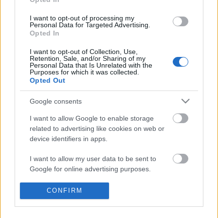
I want to opt-out of processing my
Personal Data for Targeted Advertising.
Opted In
I want to opt-out of Collection, Use,
Ajánlott bejegyzések:
Retention, Sale, and/or Sharing of my
Personal Data that Is Unrelated with the
Purposes for which it was collected.
Opted Out
Indul az e-Trafó online programsorozat
Google consents
I want to allow Google to enable storage
related to advertising like cookies on web or
device identifiers in apps.
Meghalt Böröndi Tamás
I want to allow my user data to be sent to
Google for online advertising purposes.
Rögtön dupla premierrel kezdi az új
I want to allow Google to send me
CONFIRM
évadot a Radnóti
personalized advertising.