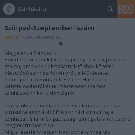
Színház.hu
Színpad-Szeptemberi szám
szinhazhu
•
2006. szeptember 05.
Megjelent a Színpad -
Elõadómûvészetek technikája folyóirat szeptemberi
száma, amelyben olvashatnak többek között a
készülõdõ színházi törvényrõl, a Mûvészetek
Palotájában bemutatott Emberi Hímnusz c.
balettelõadásról és természetesen számos
színháztechnikai újdonságról.
Egy színházi törvény jelentheti a kiutat a színházi
struktúra agóniájából? A színházi struktúra, a
színházak állami és gazdasági támogatási rendszere
megreformálásra vár.
Míg a lézerfény lassan tradicionális világítási