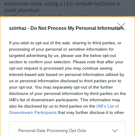
eszköznek tűnik, addig a LED lámpák fejlődése a
jövőt jelentheti.
A Művészetek Palotája Nemzeti Hangversenyterme
balett-színházként debütált. Beethoven IX.
szinhaz -
Do Not Process My Personal Information
szimfóniájára Markó Iván és Keveházi Gábor
koreografálta az
Emberi Hímnusz
c. nagysikerű
táncprodukciót.
If you wish to opt-out of the sale, sharing to third parties, or
A két kitüntetett,
Éberwein Róbert
és
Badics
processing of your personal or sensitive information for
targeted advertising by us, please use the below opt-out
András
életútjukról beszélnek.
section to confirm your selection. Please note that after your
Mikroport csúcstechnika a
Budaörsi Passió
opt-out request is processed you may continue seeing
szabadtéri produkcióján. A hatalmas méretű,
interest-based ads based on personal information utilized by
dimbes-dombos terep-színpad nagy kihívást
us or personal information disclosed to third parties prior to
jelentett a szereplők hangosításában.
your opt-out. You may separately opt-out of the further
Műszaki újdonságokról a folyóirat SCENI-TECH
disclosure of your personal information by third parties on the
2006. Színháztechnikai Találkozó és Kiállítás
IAB’s list of downstream participants. This information may
alkalmából összeállított mellékletben olvashatunk.
also be disclosed by us to third parties on the
IAB’s List of
Békéscsabai Jókai Színház szeptember elején várja a
Downstream Participants
that may further disclose it to other
szakma képviselőit.
third parties.
A látványtervezés már nem szűkíthető le a színházi
díszlet- és jelmeztervezésre. A fotó, videó, animáció
Please note that this website/app uses one or more Google
Personal Data Processing Opt Outs