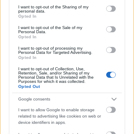
és grafikai művészet a vizuális kommunikáció
services and may gather and store information including but
átértelmezését igényli. A sokféle, modern
not limited to your visit or usage behaviour. You may click to
I want to opt-out of the Sharing of my
personal data.
grant or deny consent to Google and its third-party tags to
kommunikációs eszköz, a komputer másféle
Opted In
use your data for below specified purposes in below Google
oktatást igényel. Ezt mutatja be a Moholy-Nagy
consent section.
Művészeti Egyetem Vizuális Kommunikációs
I want to opt-out of the Sale of my
Personal Data.
Szakának professzora.
Opted In
A színházi gazdálkodás javítható a tudatosan
kialakított beszállítói kapcsolatokkal. Hogyan
I want to opt-out of processing my
Personal Data for Targeted Advertising.
alkalmazható a szállítói marketing?
Opted In
És még egyéb érdekességek...
I want to opt-out of Collection, Use,
Retention, Sale, and/or Sharing of my
Personal Data that Is Unrelated with the
Purposes for which it was collected.
Opted Out
forrás: Színpad / MSzTSz
Google consents
I want to allow Google to enable storage
related to advertising like cookies on web or
device identifiers in apps.