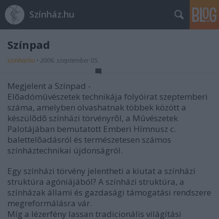
Színház.hu
Színpad
szinhazhu
•
2006. szeptember 05.
Megjelent a Színpad -
Elõadómûvészetek technikája folyóirat szeptemberi
száma, amelyben olvashatnak többek között a
készülõdõ színházi törvényrõl, a Mûvészetek
Palotájában bemutatott Emberi Hímnusz c.
balettelõadásról és természetesen számos
színháztechnikai újdonságról.
Egy színházi törvény jelentheti a kiutat a színházi
struktúra agóniájából? A színházi struktúra, a
színházak állami és gazdasági támogatási rendszere
megreformálásra vár.
Míg a lézerfény lassan tradicionális világítási