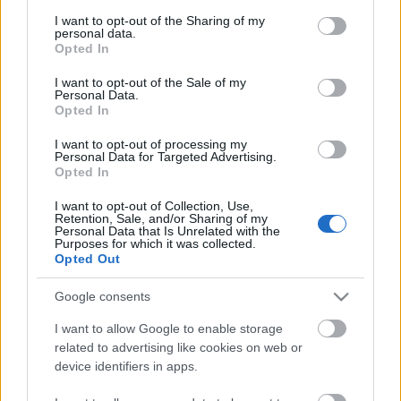
és grafikai művészet a vizuális kommunikáció
services and may gather and store information including but
átértelmezését igényli. A sokféle, modern
not limited to your visit or usage behaviour. You may click to
I want to opt-out of the Sharing of my
personal data.
grant or deny consent to Google and its third-party tags to
kommunikációs eszköz, a komputer másféle
Opted In
use your data for below specified purposes in below Google
oktatást igényel. Ezt mutatja be a Moholy-Nagy
consent section.
Művészeti Egyetem Vizuális Kommunikációs
I want to opt-out of the Sale of my
Personal Data.
Szakának professzora.
Opted In
A színházi gazdálkodás javítható a tudatosan
kialakított beszállítói kapcsolatokkal. Hogyan
I want to opt-out of processing my
Personal Data for Targeted Advertising.
alkalmazható a szállítói marketing?
Opted In
És még egyéb érdekességek...
I want to opt-out of Collection, Use,
Retention, Sale, and/or Sharing of my
Personal Data that Is Unrelated with the
Purposes for which it was collected.
Opted Out
forrás: Színpad / MSzTSz
Google consents
I want to allow Google to enable storage
related to advertising like cookies on web or
device identifiers in apps.