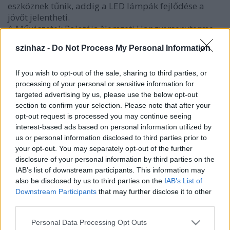
eszköznek tűnik, addig a LED lámpák fejlődése a
jövőt jelentheti.
A Művészetek Palotája Nemzeti Hangversenyterme
balett-színházként debütált. Beethoven IX.
szinhaz -
Do Not Process My Personal Information
szimfóniájára Markó Iván és Keveházi Gábor
koreografálta az
Emberi Hímnusz
c. nagysikerű
táncprodukciót.
If you wish to opt-out of the sale, sharing to third parties, or
A két kitüntetett,
Éberwein Róbert
és
Badics
processing of your personal or sensitive information for
targeted advertising by us, please use the below opt-out
András
életútjukról beszélnek.
section to confirm your selection. Please note that after your
Mikroport csúcstechnika a
Budaörsi Passió
opt-out request is processed you may continue seeing
szabadtéri produkcióján. A hatalmas méretű,
interest-based ads based on personal information utilized by
dimbes-dombos terep-színpad nagy kihívást
us or personal information disclosed to third parties prior to
jelentett a szereplők hangosításában.
your opt-out. You may separately opt-out of the further
Műszaki újdonságokról a folyóirat SCENI-TECH
disclosure of your personal information by third parties on the
2006. Színháztechnikai Találkozó és Kiállítás
IAB’s list of downstream participants. This information may
alkalmából összeállított mellékletben olvashatunk.
also be disclosed by us to third parties on the
IAB’s List of
Békéscsabai Jókai Színház szeptember elején várja a
Downstream Participants
that may further disclose it to other
szakma képviselőit.
third parties.
A látványtervezés már nem szűkíthető le a színházi
díszlet- és jelmeztervezésre. A fotó, videó, animáció
Please note that this website/app uses one or more Google
Personal Data Processing Opt Outs