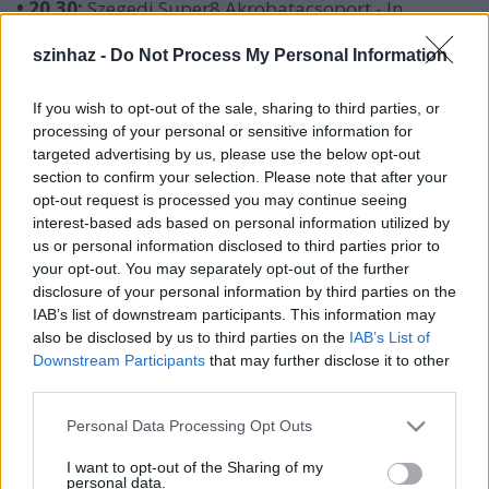
• 20.30:
Szegedi Super8 Akrobatacsoport - In
memoriam Geriub Gepleki Képzőművészeti
Egyesület: Alkotók V. jubileumi performance és
szinhaz -
Do Not Process My Personal Information
kiállítás
If you wish to opt-out of the sale, sharing to third parties, or
• 21.30:
a Matthew Mitchell Trió improvizatív
processing of your personal or sensitive information for
koncertje Matthew Mitchell (gitár, Új-Zéland), Resch
targeted advertising by us, please use the below opt-out
Béla (nagybőgő), Kertész Ákos (dobok)
section to confirm your selection. Please note that after your
opt-out request is processed you may continue seeing
szeptember 9. szombat
interest-based ads based on personal information utilized by
us or personal information disclosed to third parties prior to
• 20.30:
Szegedi Super8 Akrobatacsoport: Kor-Kór-
your opt-out. You may separately opt-out of the further
Kép - performance
disclosure of your personal information by third parties on the
IAB’s list of downstream participants. This information may
• 21.15:
S8-Improv Csoport: Hang/Képkísérlet -
also be disclosed by us to third parties on the
IAB’s List of
Downstream Participants
that may further disclose it to other
koncert
third parties.
Helyszín:
Please note that this website/app uses one or more Google
Personal Data Processing Opt Outs
ALTERRA - Kortárs Előadóművészeti Központ,
services and may gather and store information including but
a szegedi Régi Zsinagóga
(Hajnóczy u. 12.)
not limited to your visit or usage behaviour. You may click to
I want to opt-out of the Sharing of my
personal data.