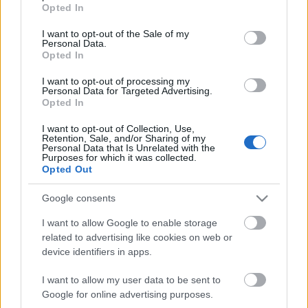
grant or deny consent to Google and its third-party tags to
A belépés ingyenes mindkét estére.
Opted In
use your data for below specified purposes in below Google
consent section.
I want to opt-out of the Sale of my
A fesztivál megnyitója 7-én, csütörtökön lesz a
Personal Data.
Belvárosi Moziban, 19.00-kor. Ezt követően
Opted In
filmvetítések, rekordkísérlet, kiállítás, koncert, partik
I want to opt-out of processing my
és sok egyéb, a Super8-as filmekhez és filmezéshez
Personal Data for Targeted Advertising.
kapcsolódó program vár mindenkit!
Opted In
Forrás: MASZK Egyesület
I want to opt-out of Collection, Use,
Retention, Sale, and/or Sharing of my
Personal Data that Is Unrelated with the
Purposes for which it was collected.
Opted Out
Google consents
I want to allow Google to enable storage
related to advertising like cookies on web or
Ajánlott bejegyzések:
device identifiers in apps.
I want to allow my user data to be sent to
Ősszel érkezik az Infinite Dance Festival
Google for online advertising purposes.