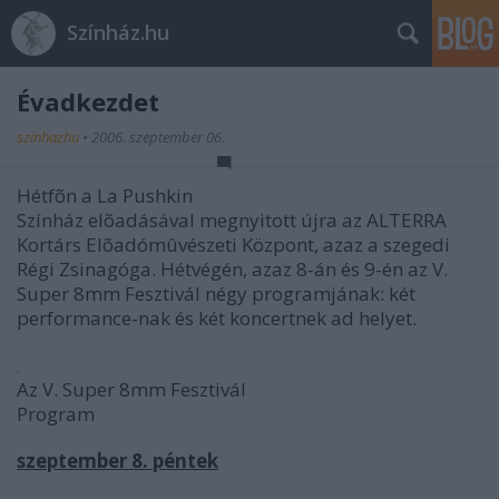
Színház.hu
Évadkezdet
szinhazhu
•
2006. szeptember 06.
Hétfõn a La Pushkin
Színház elõadásával megnyitott újra az ALTERRA
Kortárs Elõadómûvészeti Központ, azaz a szegedi
Régi Zsinagóga. Hétvégén, azaz 8-án és 9-én az V.
Super 8mm Fesztivál négy programjának: két
performance-nak és két koncertnek ad helyet.
Az V. Super 8mm Fesztivál
Program
szeptember 8. péntek