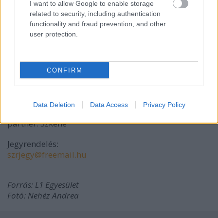
I want to allow Google to enable storage
L1 Független
related to security, including authentication
Táncművészek
functionality and fraud prevention, and other
Társulása, NKA,
user protection.
NKÖM, MSZSZ EJI
Színész Jogdíj
Bizottság, Marland
Kft, tancelet.hu,
CONFIRM
szinhaz.hu
Médiatámogató:
Pesti Est Súgó
Data Deletion
Data Access
Privacy Policy
Kooprodukciós
partner: Szkéné
Jegyrendelés:
szrjegy@freemail.hu
Forrás: L1 Egyesület
Fotó: Nehéz Andrea