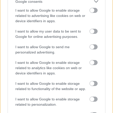
Google consents
- ágy felvonásban -
I want to allow Google to enable storage
Szereplők:
related to advertising like cookies on web or
Gőz István
,
Kövesdi-Füge László
device identifiers in apps.
Alkotótársak:
I want to allow my user data to be sent to
Peer Krisztián
,
Regős János
és a szereplők
Google for online advertising purposes.
Díszlet, fény:
Szirtes Attila
I want to allow Google to send me
personalized advertising.
Rendező: Szabó Réka
I want to allow Google to enable storage
related to analytics like cookies on web or
device identifiers in apps.
Kövesdi-
I want to allow Google to enable storage
Füge
related to functionality of the website or app.
László
I want to allow Google to enable storage
related to personalization.
Támogatók: