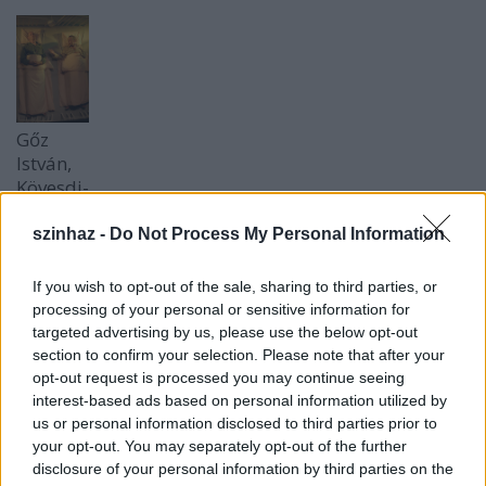
Gőz
István,
Kövesdi-
Füge
László
szinhaz -
Do Not Process My Personal Information
If you wish to opt-out of the sale, sharing to third parties, or
"Két különböző karakter, két világlátás, egy térbe
processing of your personal or sensitive information for
szorítva. Próbálják elütni az időt. Közben pedig
targeted advertising by us, please use the below opt-out
sokmindent megtudunk róluk, álmaikról,
section to confirm your selection. Please note that after your
rémálmaikról. Rálátásunk lesz kínjaikra. Parádés
opt-out request is processed you may continue seeing
előadás, teli humorral, szójátékkal, félreértéssel,
interest-based ads based on personal information utilized by
élettel. Kéne ilyenből még több tucat!"
/szinhaz.hu/
us or personal information disclosed to third parties prior to
your opt-out. You may separately opt-out of the further
"Kevés izgalmasabb dolog létezik annál, mint mikor
disclosure of your personal information by third parties on the