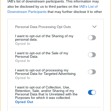
egy matematikusból lett táncos-koreográfus prózai
IAB’s list of downstream participants. This information may
színdarabot rendez. (...) A nézőröhögtető szándékkal
also be disclosed by us to third parties on the
IAB’s List of
direkt felvezetett, majd harsányan eldurrantott
Downstream Participants
that may further disclose it to other
third parties.
poénok a mély értelmű beszólásokkal arányos
elegyet létrehozva, lendületesen keverednek. A
Please note that this website/app uses one or more Google
Personal Data Processing Opt Outs
darab szimbolikája egyértelmű: a két, a nézőből
services and may gather and store information including but
együttérzést kiváltó kedves lúzer úgy vergődik az
not limited to your visit or usage behaviour. You may click to
I want to opt-out of the Sharing of my
egészségügyi rendszer áttekinthetetlen gépezetében,
personal data.
grant or deny consent to Google and its third-party tags to
Opted In
mint mi magunk vagy bármely "egészséges"
use your data for below specified purposes in below Google
embertársunk az élet sűrűjében."
/Kutszegi Csaba:
consent section.
I want to opt-out of the Sale of my
Feküdj le komédia, Színház, 2006 május/
Personal Data.
Opted In
I want to opt-out of processing my
Personal Data for Targeted Advertising.
Opted In
Kövesdi-
Füge
I want to opt-out of Collection, Use,
László
Retention, Sale, and/or Sharing of my
Personal Data that Is Unrelated with the
Purposes for which it was collected.
Opted Out
Tünet Együttes (Szabó Réka Társulata): Priznic
laydown comedy