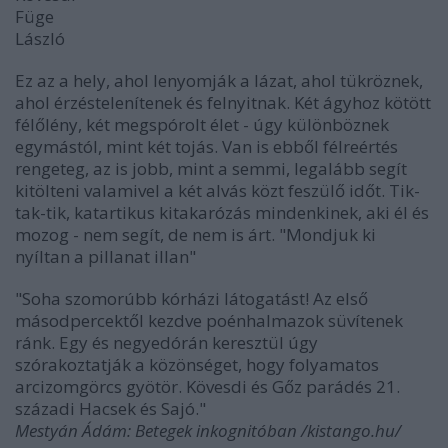
Füge
László
Ez az a hely, ahol lenyomják a lázat, ahol tükröznek,
ahol érzéstelenítenek és felnyitnak. Két ágyhoz kötött
félőlény, két megspórolt élet - úgy különböznek
egymástól, mint két tojás. Van is ebből félreértés
rengeteg, az is jobb, mint a semmi, legalább segít
kitölteni valamivel a két alvás közt feszülő időt. Tik-
tak-tik, katartikus kitakarózás mindenkinek, aki él és
mozog - nem segít, de nem is árt. "Mondjuk ki
nyíltan a pillanat illan"
"Soha szomorúbb kórházi látogatást! Az első
másodpercektől kezdve poénhalmazok süvítenek
ránk. Egy és negyedórán keresztül úgy
szórakoztatják a közönséget, hogy folyamatos
arcizomgörcs gyötör. Kövesdi és Gőz parádés 21.
századi Hacsek és Sajó."
Mestyán Ádám: Betegek inkognitóban /kistango.hu/