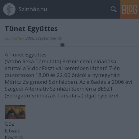
Színház.hu
Tünet Együttes
szinhazhu
•
2006. szeptember 06.
A Tünet Együttes
(Szabó Réka Társulata) Priznic címû elõadása
ezúttal a Vidor Fesztivál keretében látható 7-én
csütörtökön 18.00 és 22.00 órától a nyíregyházi
Móricz Zsigmond Színházban. Az elõadás a 2006 évi
Szegedi Alternatív Színházi Szemlén a BESZT
(Befogadó Színházak Társulása) díját nyerte el.
Gőz
István,
Kövesdi-