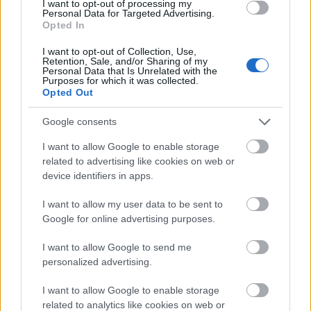
I want to opt-out of processing my
Personal Data for Targeted Advertising.
Opted In
Pozsgai Zsolt: Szerelmem, Magyar Katalin
I want to opt-out of Collection, Use,
/Anziksz-1956/
Retention, Sale, and/or Sharing of my
Personal Data that Is Unrelated with the
Purposes for which it was collected.
Szereplők:
Opted Out
Az Aranytíz Musical Stúdió növendékei:
Bóna
Katalin
,
Juhász Levente
,
Bunyevácz Katalin
,
Google consents
Pesthy Dorottya
,
Rembeczki Eszter
,
Balázs
Krisztina
, valamint
Szilágyi István
színművész
I want to allow Google to enable storage
related to advertising like cookies on web or
Rendező: Szabados Mihály
device identifiers in apps.
Az 1956-os Forradalom és Szabadságharc egyik
I want to allow my user data to be sent to
legendás hőse volt a tizenhat éves, önkéntes
Google for online advertising purposes.
Vöröskeresztes lány: Magyar Katalin. A belvárosi
I want to allow Google to send me
harcokban áldozta fel életét a forradalom utolsó
personalized advertising.
napjaiban. Senki sem kényszerítette, önként
jelentkezett a sebesültek ápolására, az utcán heverő
I want to allow Google to enable storage
meglőtt civilek, katonák ellátására. Nem volt
related to analytics like cookies on web or