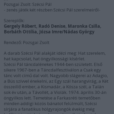
Pozsgai Zsolt: Szécsi Pál
- zenés játék két részben Szécsi Pál szerelmeiről-
Szereplők:
Gergely Róbert, Radó Denise, Maronka Csilla,
Borbáth Ottília, Józsa Imre/Nádas György
Rendező: Pozsgai Zsolt
A darab Szécsi Pál alakját idézi meg: Hat szerelem,
hat kapcsolat, hat öngyilkossági kísérlet.
Szécsi Pál táncdalénekes 1944-ben született. Első
sikere 1967-ben a Táncdalfesztiválon a Csak egy
tánc volt című dal volt. Nagyobb slágerei az Adagio,
a Bús szívvel énekelni, az Egy szál harangvirág, a Két
összeillő ember, a Kismadár, a Kósza szél, a Talán
sok év után, a Távollét, a Violák. 1974. április 30-án
öngyilkos lett. Temetése a Farkasréti temetőben
minden addigi közös bánatot felülmúlt, Szécsi
sírjára a fanatikus hölgyrajongók évekig még