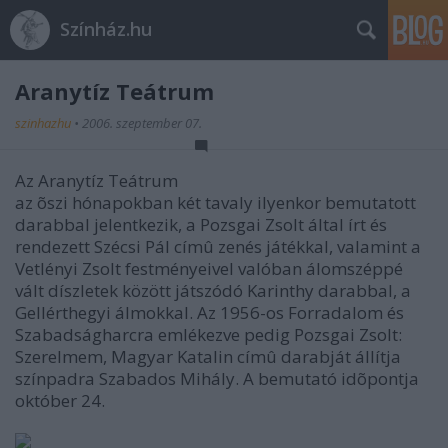
Színház.hu
Aranytíz Teátrum
szinhazhu
•
2006. szeptember 07.
Az Aranytíz Teátrum
az õszi hónapokban két tavaly ilyenkor bemutatott
darabbal jelentkezik, a Pozsgai Zsolt által írt és
rendezett Szécsi Pál címû zenés játékkal, valamint a
Vetlényi Zsolt festményeivel valóban álomszéppé
vált díszletek között játszódó Karinthy darabbal, a
Gellérthegyi álmokkal. Az 1956-os Forradalom és
Szabadságharcra emlékezve pedig Pozsgai Zsolt:
Szerelmem, Magyar Katalin címû darabját állítja
színpadra Szabados Mihály. A bemutató idõpontja
október 24.