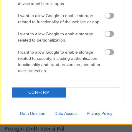
egyedül: iskolatársai a háttérből segítették,
device identifiers in apps.
szüleikkel befogadták a sebesülteket, akiket nem
lehetett már kórházba vinni, vagy akiket sebesülten
I want to allow Google to enable storage
is bújtatni kellett.
related to functionality of the website or app.
Középiskolásoknak szóló ifjúsági előadás.
I want to allow Google to enable storage
related to personalization.
***
I want to allow Google to enable storage
Program
related to security, including authentication
- 2006. szeptember-október -
functionality and fraud prevention, and other
user protection.
• szeptember 24. 19.00
Pozsgai Zsolt: Szécsi Pál
CONFIRM
• október 5. 19.00
Karinthy Ferenc: Gellérthegyi álmok
Data Deletion
Data Access
Privacy Policy
• október 8. 19.00
Pozsgai Zsolt: Szécsi Pál