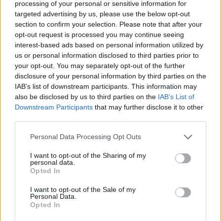
felszabadítása előtt egy héttel. Két fiatal bujkál egy
processing of your personal or sensitive information for
gellérthegyi villában. A Fiú katonaszökevény, akinek
targeted advertising by us, please use the below opt-out
elege lett a háborúból, a Lány családját zsidó
section to confirm your selection. Please note that after your
származása miatt kiirtották, nagy nehezen sikerült
opt-out request is processed you may continue seeing
interest-based ads based on personal information utilized by
megmenekülnie. Játszanak, hogy legyőzzék
us or personal information disclosed to third parties prior to
félelmeiket, hogy eltöltsék az időt, hogy túléljék a
your opt-out. You may separately opt-out of the further
borzalmakat. Játszanak a szavakkal, az ételek
disclosure of your personal information by third parties on the
neveivel, mert éheznek, eljátsszák a múltjukat, hogy
IAB’s list of downstream participants. This information may
földolgozzák azt, egymásba szeretnek, majd
also be disclosed by us to third parties on the
IAB’s List of
eljátsszák a jövőjüket. Játékból elszállnak a Holdra,
Downstream Participants
that may further disclose it to other
mert a valóság annyira elviselhetetlen.
third parties.
Please note that this website/app uses one or more Google
Personal Data Processing Opt Outs
Jelenet a
services and may gather and store information including but
Gellérthegyi
not limited to your visit or usage behaviour. You may click to
I want to opt-out of the Sharing of my
personal data.
álmok c.
grant or deny consent to Google and its third-party tags to
Opted In
előadásból
use your data for below specified purposes in below Google
fotó: Nehéz
consent section.
I want to opt-out of the Sale of my
Andrea
Personal Data.
Opted In