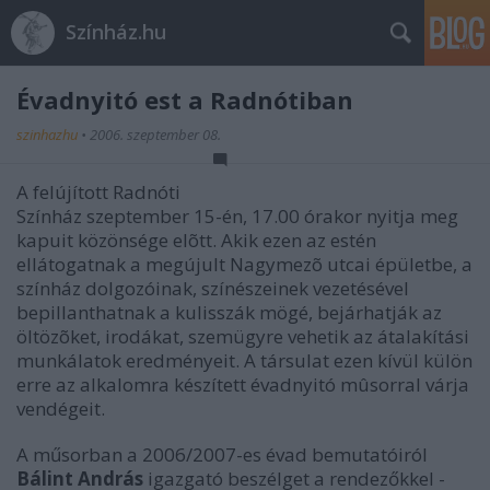
Színház.hu
Évadnyitó est a Radnótiban
szinhazhu
•
2006. szeptember 08.
A felújított Radnóti
Színház szeptember 15-én, 17.00 órakor nyitja meg
kapuit közönsége elõtt. Akik ezen az estén
ellátogatnak a megújult Nagymezõ utcai épületbe, a
színház dolgozóinak, színészeinek vezetésével
bepillanthatnak a kulisszák mögé, bejárhatják az
öltözõket, irodákat, szemügyre vehetik az átalakítási
munkálatok eredményeit. A társulat ezen kívül külön
erre az alkalomra készített évadnyitó mûsorral várja
vendégeit.
A műsorban a 2006/2007-es évad bemutatóiról
Bálint András
igazgató beszélget a rendezőkkel -