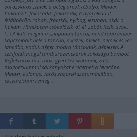
varázslatos színek, a beteg arcok tébolya. Minden
hullámzik, fokozódik, fokozódik, a nyáj elvadul,
feldübörög, rohan, fröcsköl, nyihog, lezuhan, akár a
hullám, ritmikusan csókolózik, öl, él, zabál, iszik, üvölt.
(...) A kóló megint a színpadon táncol, mind több ember
kapcsolódik bele a táncba, a kezek, mellek, nemek és vér
láncába, vadul, néger módra táncolnak, népiesen. A
színfalak mögül tamburazenekarok sokasága bömböl.
Reflektorok másznak, gyerekek sivítanak, zöld
magnéziummal sárkányokat eregetnek a levegőbe. -
Minden különös, vörös zagorjei szaturnáliában,
eksztázisban remeg..."