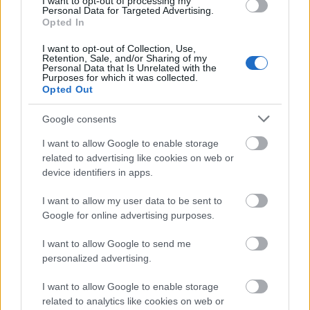
I want to opt-out of processing my
Personal Data for Targeted Advertising.
Dramaturg:
Morcsányi Géza
Opted In
Díszlet:
Gothár Péter
Jelmez:
Kovács Andrea
I want to opt-out of Collection, Use,
Szcenikus:
Retention, Sale, and/or Sharing of my
Kövesy Károly
Personal Data that Is Unrelated with the
Zene:
Dargay Marcell
Purposes for which it was collected.
Koreográfus:
Katona Gábor
Opted Out
A rendező munkatársa:
Őri Rózsa
Google consents
Rendező: GOTHÁR PÉTER
I want to allow Google to enable storage
related to advertising like cookies on web or
device identifiers in apps.
Bemutató: 2006. október 29. vasárnap
I want to allow my user data to be sent to
Google for online advertising purposes.
A szerző egy késői művével, az Agóniával már
I want to allow Google to send me
találkozhatott a Radnóti Színház közönsége, de a
personalized advertising.
most bemutatásra kerülő mű vad, látomásszerű
világa és a zágrábi nagypolgárság hanyatlását
I want to allow Google to enable storage
naturalista eszközökkel ábrázoló Agónia decens
related to analytics like cookies on web or