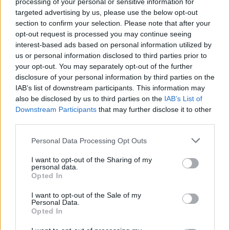
processing of your personal or sensitive information for
targeted advertising by us, please use the below opt-out
Szereplők:
section to confirm your selection. Please note that after your
Csomós Mari
opt-out request is processed you may continue seeing
Karalyos Gábor
interest-based ads based on personal information utilized by
Kocsis Gergely
us or personal information disclosed to third parties prior to
Kocsó Gábor
your opt-out. You may separately opt-out of the further
Kováts Adél
disclosure of your personal information by third parties on the
Lengyel Tamás
IAB’s list of downstream participants. This information may
Marjai Virág
also be disclosed by us to third parties on the
IAB’s List of
Martin Márta
Downstream Participants
that may further disclose it to other
Mészáros Tamás
third parties.
CSOMÓS MARI
Please note that this website/app uses one or more Google
Schneider Zoltán
Personal Data Processing Opt Outs
services and may gather and store information including but
Szávai Viktória
not limited to your visit or usage behaviour. You may click to
I want to opt-out of the Sharing of my
Szervét Tibor
personal data.
grant or deny consent to Google and its third-party tags to
Szombathy Gyula
Opted In
use your data for below specified purposes in below Google
Wéber Kata
consent section.
I want to opt-out of the Sale of my
Personal Data.
valamint
Kiss Diána Magdolna
eh.,
Lass Bea
eh.
Opted In
Közreműködik a
Vodku v glotku zenekar