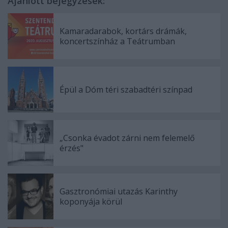
Ajánlott bejegyzések:
Kamaradarabok, kortárs drámák,
koncertszínház a Teátrumban
Épül a Dóm téri szabadtéri színpad
„Csonka évadot zárni nem felemelő
érzés"
Gasztronómiai utazás Karinthy
koponyája körül