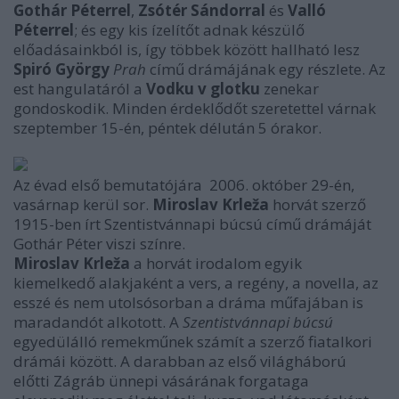
Gothár Péterrel
,
Zsótér Sándorral
és
Valló
Péterrel
; és egy kis ízelítőt adnak készülő
előadásainkból is, így többek között hallható lesz
Spiró György
Prah
című drámájának egy részlete. Az
est hangulatáról a
Vodku v glotku
zenekar
gondoskodik. Minden érdeklődőt szeretettel várnak
szeptember 15-én, péntek délután 5 órakor.
Az évad első bemutatójára 2006. október 29-én,
vasárnap kerül sor.
Miroslav Krleža
horvát szerző
1915-ben írt Szentistvánnapi búcsú című drámáját
Gothár Péter viszi színre.
Miroslav Krleža
a horvát irodalom egyik
kiemelkedő alakjaként a vers, a regény, a novella, az
esszé és nem utolsósorban a dráma műfajában is
maradandót alkotott. A
Szentistvánnapi búcsú
egyedülálló remekműnek számít a szerző fiatalkori
drámái között. A darabban az első világháború
előtti Zágráb ünnepi vásárának forgataga