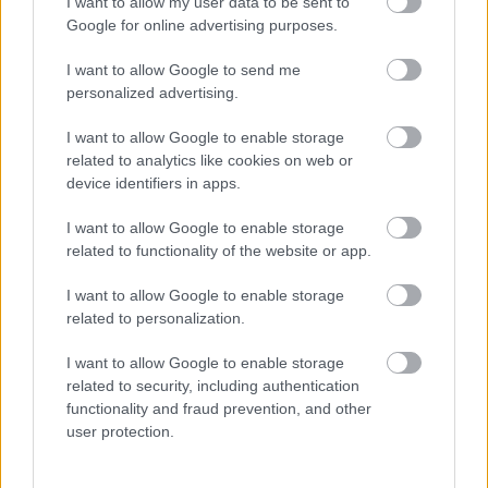
A korábbi évek hagyományához hasonlóan a Merlin
I want to allow my user data to be sent to
a különböző nagyszabású budapesti fesztiválok
Google for online advertising purposes.
(
Budapesti Őszi Fesztivál
,
Budapesti Tavaszi
Fesztivál
I want to allow Google to send me
,
Budapest Fringe Fesztivál
,
Vidéki
personalized advertising.
Színházak Találkozója
) egyik legaktívabb
közreműködője, befogadó helye marad.
I want to allow Google to enable storage
related to analytics like cookies on web or
A Merlint alakulása óta jellemzi egyfajta "európai
device identifiers in apps.
gondolkodás". Ennek fényében továbbra is
meghatározó szerepet kap az Merlin részeként
I want to allow Google to enable storage
működő Európai Uniós Tájékoztatási és Kulturális
related to functionality of the website or app.
Központ, mely lehetőséget ad különböző EU-s
kulturális és politikai események megrendezésére,
I want to allow Google to enable storage
valamint viták, és eszmecserék lebonyolítására.
related to personalization.
Ebben az évadban ismét megrendezésre kerülnek az
Európai Bizottság Magyarországi Képviseletével
I want to allow Google to enable storage
közösen szervezett "Jourfixe" beszélgetések, melyek
related to security, including authentication
különböző európai kérdéseket, problémákat járnak
functionality and fraud prevention, and other
körül neves szakértők, közéleti személyiségek
user protection.
bevonásával, interaktív módon. Emellett
folytatódnak a középiskolás fiataloknak szervezett