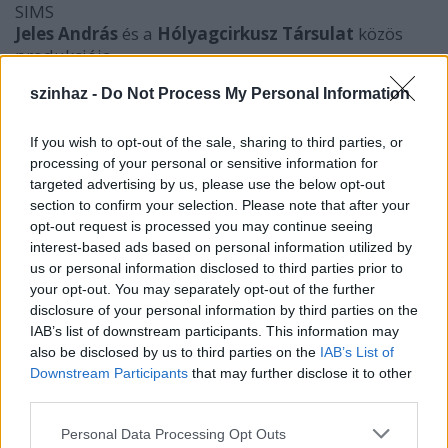
SIMS
Jeles András
és a
Hólyagcirkusz Társulat
közös
produkciója
Március
szinhaz -
Do Not Process My Personal Information
Angol nyelvű előadások és koprodukciók:
If you wish to opt-out of the sale, sharing to third parties, or
processing of your personal or sensitive information for
Csongor és Tünde
targeted advertising by us, please use the below opt-out
Nemzetközi koprodukció
section to confirm your selection. Please note that after your
Partnereink:
opt-out request is processed you may continue seeing
interest-based ads based on personal information utilized by
Teatr Cinema
, Michałowice;
Divadlo Husana
us or personal information disclosed to third parties prior to
Provazku
, Prága;
Maros
Hecko and Jozo Vlk
,
your opt-out. You may separately opt-out of the further
Pozsony
disclosure of your personal information by third parties on the
November
IAB’s list of downstream participants. This information may
also be disclosed by us to third parties on the
IAB’s List of
The Story Room
Downstream Participants
that may further disclose it to other
A
Scallabouche Társulat
angol nyelvű bemutatója
third parties.
November
Please note that this website/app uses one or more Google
Personal Data Processing Opt Outs
After the End