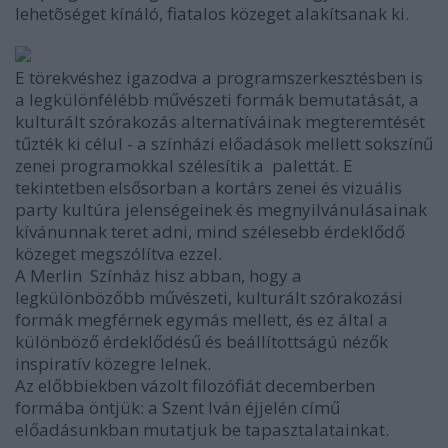
lehetõséget kínáló, fiatalos közeget alakítsanak ki.
E törekvéshez igazodva a programszerkesztésben is
a legkülönfélébb művészeti formák bemutatását, a
kulturált szórakozás alternatíváinak megteremtését
tűzték ki célul - a színházi előadások mellett sokszínű
zenei programokkal szélesítik a palettát. E
tekintetben elsősorban a kortárs zenei és vizuális
party kultúra jelenségeinek és megnyilvánulásainak
kívánunnak teret adni, mind szélesebb érdeklődő
közeget megszólítva ezzel.
A Merlin Színház hisz abban, hogy a
legkülönbözőbb művészeti, kulturált szórakozási
formák megférnek egymás mellett, és ez által a
különböző érdeklődésű és beállítottságú nézők
inspiratív közegre lelnek.
Az előbbiekben vázolt filozófiát decemberben
formába öntjük: a Szent Iván éjjelén című
előadásunkban mutatjuk be tapasztalatainkat.