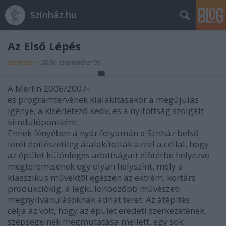
Színház.hu
Az Első Lépés
szinhazhu
•
2006. szeptember 09.
A Merlin 2006/2007-
es programtervének kialakításakor a megújulás
igénye, a kísérletezõ kedv, és a nyitottság szolgált
kiindulópontként.
Ennek fényében a nyár folyamán a Sznház belsõ
terét építészetileg átalakították azzal a céllal, hogy
az épület különleges adottságait elõtérbe helyezve
megteremtsenek egy olyan helyszínt, mely a
klasszikus mûvektõl egészen az extrém, kortárs
produkciókig, a legkülönbözõbb mûvészeti
megnyilvánulásoknak adhat teret. Az átépítés
célja az volt, hogy az épület eredeti szerkezetének,
szépségeinek megmutatása mellett, egy sok