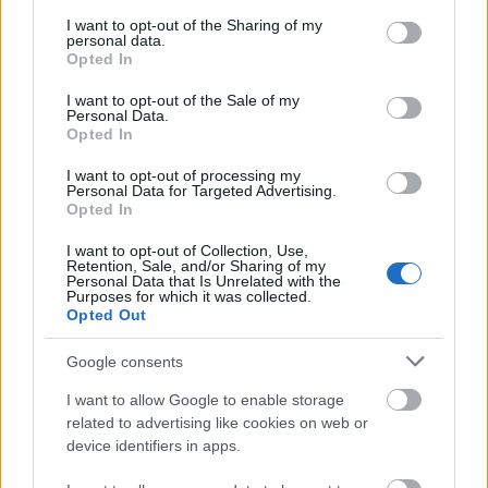
services and may gather and store information including but
A Merlin angol nyelvű bemutatója
not limited to your visit or usage behaviour. You may click to
I want to opt-out of the Sharing of my
personal data.
grant or deny consent to Google and its third-party tags to
Opted In
Április
use your data for below specified purposes in below Google
consent section.
I want to opt-out of the Sale of my
Továbbra is műsoron:
Personal Data.
Opted In
Mystery of Irma Vep
I want to opt-out of processing my
A Merlin angol nyelvű előadása
Personal Data for Targeted Advertising.
Opted In
Looking for Hamlet; My Chair, your self
I want to opt-out of Collection, Use,
A
Scallabouche Társulat
angol nyelvű előadási
Retention, Sale, and/or Sharing of my
Personal Data that Is Unrelated with the
Purposes for which it was collected.
Zenekatasztrófa, Hólyagcirkusz, Keserű bolondok,
Opted Out
Bohócbiblia, Csődcsicsergő
A
Hólyagcirkusz Társulat
előadásai
Google consents
I want to allow Google to enable storage
related to advertising like cookies on web or
device identifiers in apps.
További együttműködések: