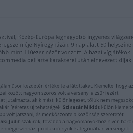
sztivál, Közép-Európa legnagyobb ingyenes világzen
eregszemléje Nyíregyházán. 9 nap alatt 50 helyszíne
több mint 110ezer nézõt vonzott. A hazai vígjátékok
ommedia dell’arte karakterei után elnevezett díjak
ó gálaműsor kezdetén értékelte a látottakat. Kiemelte, hogy az
i között nagyon szoros volt a verseny, a zsűri ezért
okat jutalmazta, akik mást, különlegeset, tőlük nem megszok
 akár ígéretes új tehetségek.
Szinetár Miklós
külön kiemelte
bb volt játszani, és megköszönte a közönség szeretetét.
áki Judit
szakírók, továbbá a hagyományokhoz híven háro
tizennégy színházi produkció nyolc kategóriában versengett