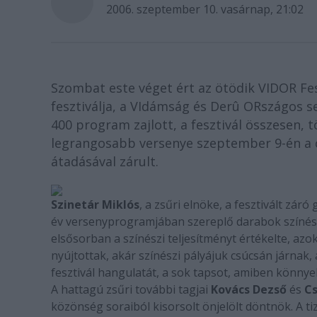
2006. szeptember 10. vasárnap, 21:02
Szombat este véget ért az ötödik VIDOR Fe
fesztiválja, a VIdámság és Derû ORszágos s
400 program zajlott, a fesztivál összesen, 
legrangosabb versenye szeptember 9-én a c
átadásával zárult.
Szinetár Miklós
, a zsűri elnöke, a fesztivált zár
év versenyprogramjában szereplő darabok színésze
elsősorban a színészi teljesítményt értékelte, az
nyújtottak, akár színészi pályájuk csúcsán járnak,
fesztivál hangulatát, a sok tapsot, amiben könnye
A hattagú zsűri további tagjai
Kovács Dezső
és
Cs
közönség soraiból kisorsolt önjelölt döntnök. A 