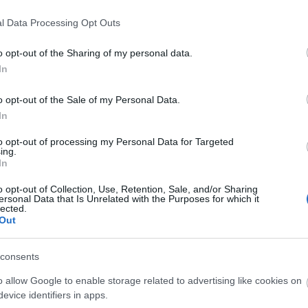
erte el az
Örkény Színház:
Az üvegcipő
című darabj
l Data Processing Opt Outs
o opt-out of the Sharing of my personal data.
In
o opt-out of the Sale of my Personal Data.
In
to opt-out of processing my Personal Data for Targeted
ing.
In
bban játszó
Für Anikónak
ítélte oda.
o opt-out of Collection, Use, Retention, Sale, and/or Sharing
ersonal Data that Is Unrelated with the Purposes for which it
gri Gárdonyi Géza Színház: A hülyéje
című előadásban nyújtot
lected.
Out
consents
o allow Google to enable storage related to advertising like cookies on
evice identifiers in apps.