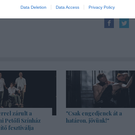
Data Deletion
Data Access
Privacy Policy
rrel zárult a
"Csak engedjenek át a
i Petőfi Színház
határon, jövünk!"
tő fesztiválja