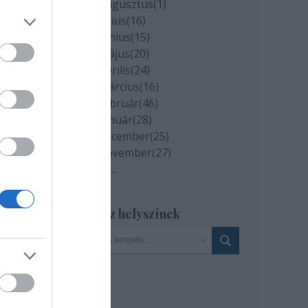
ában
2020 augusztus
(
1
)
2020 július
(
16
)
2020 június
(
15
)
2020 május
(
20
)
2020 április
(
24
)
2020 március
(
16
)
2020 február
(
46
)
2020 január
(
28
)
2019 december
(
25
)
2019 november
(
27
)
Tovább
...
t
Szinház helyszínek