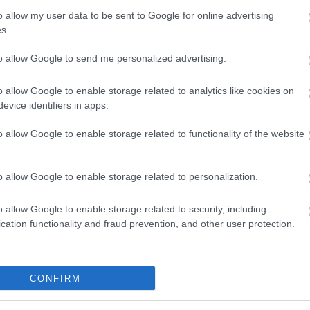
o allow my user data to be sent to Google for online advertising
s.
to allow Google to send me personalized advertising.
rnak
ítélte a zsűri, a
Vígszínház: Négy lába van a lónak...
című
o allow Google to enable storage related to analytics like cookies on
a budapesti
Fregoli Színészegylet: Özvegy Karnyóné
című
evice identifiers in apps.
snak.
e át.
o allow Google to enable storage related to functionality of the website
ssuth téren láthatott a publikum a VIDOR Fesztivál ideje ala
tték át a Pierrot-díjat.
m a hazai friss filmvígjátéktermés darabjai is megmérettett
o allow Google to enable storage related to personalization.
után szintén a Kossuth téren láthatott a közönség, a huszon
ppolit-díjat, idén a
Szőke Kóla
című vígjátéknak ítélte oda 
o allow Google to enable storage related to security, including
cation functionality and fraud prevention, and other user protection.
forrás: Vidor Fesz
A fényképeket Nehéz Andrea készí
CONFIRM