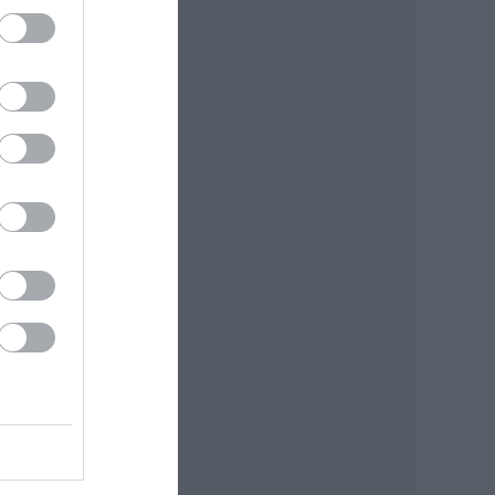
tt, a
ek. A
öt
a
tivál
tette