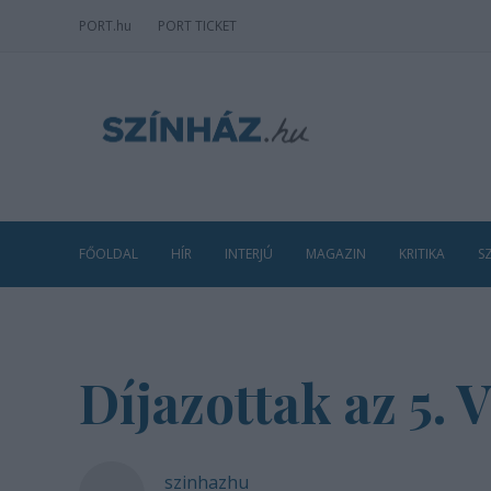
PORT
.hu
PORT TICKET
FŐOLDAL
HÍR
INTERJÚ
MAGAZIN
KRITIKA
S
Díjazottak az 5.
szinhazhu