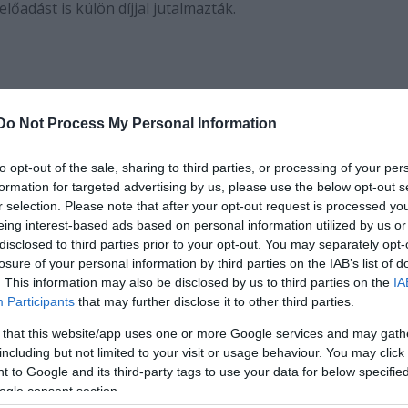
lőadást is külön díjjal jutalmazták.
Do Not Process My Personal Information
to opt-out of the sale, sharing to third parties, or processing of your per
formation for targeted advertising by us, please use the below opt-out s
r selection. Please note that after your opt-out request is processed y
Nemzeti Színház: Buborékok
című darabjában nyúj
eing interest-based ads based on personal information utilized by us or
disclosed to third parties prior to your opt-out. You may separately opt-
losure of your personal information by third parties on the IAB’s list of
Katona József Színház Kamrájának
A kulcs
című előadá
. This information may also be disclosed by us to third parties on the
IA
Participants
that may further disclose it to other third parties.
akításért járó elismerést, a zsűri
Epres Attilának
í
 that this website/app uses one or more Google services and may gath
 megbotlik
című darabjában nyújtott játékáért.
including but not limited to your visit or usage behaviour. You may click 
íjat
Börcsök Enikő
vehette át,
a Vígszínház: A négy
 to Google and its third-party tags to use your data for below specifi
k
című előadásokban nyújtott színészi alakításáért.
ogle consent section.