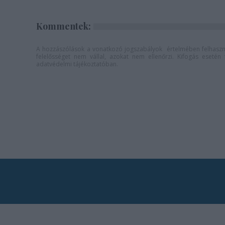
Kommentek:
A hozzászólások a
vonatkozó jogszabályok
értelmében felhaszná
felelősséget nem vállal, azokat nem ellenőrzi. Kifogás eseté
adatvédelmi tájékoztatóban
.