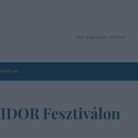
2026. augusztus 8., szombat
ZÍNHÁZ MA
 VIDOR Fesztiválon