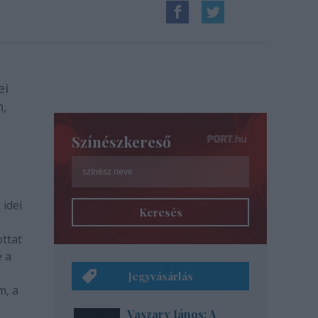
ei
n,
Színészkereső
 idei
Keresés
ottat
 a
Jegyvásárlás
m, a
Vaszary János: A