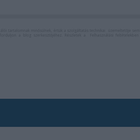
lói tartalomnak minősülnek, értük a
szolgáltatás technikai
üzemeltetője sem
n forduljon a blog szerkesztőjéhez. Részletek a
Felhasználási feltételekben