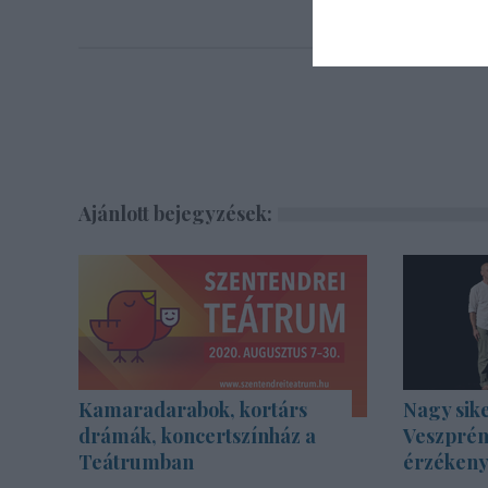
Ajánlott bejegyzések:
Kamaradarabok, kortárs
Nagy sike
drámák, koncertszínház a
Veszprém
Teátrumban
érzékenyí